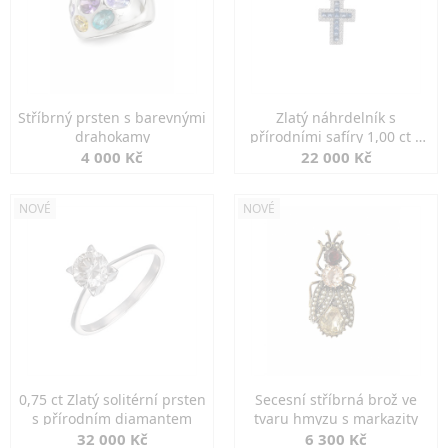
Stříbrný prsten s barevnými
Zlatý náhrdelník s
drahokamy
přírodními safíry 1,00 ct a
diamanty
4 000 Kč
22 000 Kč
NOVÉ
NOVÉ
0,75 ct Zlatý solitérní prsten
Secesní stříbrná brož ve
s přírodním diamantem
tvaru hmyzu s markazity
32 000 Kč
6 300 Kč