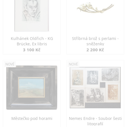
Kulhánek Oldřich - KG
Stříbrná brož s perlami -
Brücke, Ex libris
sněženky
3 100 Kč
2 200 Kč
NOVÉ
NOVÉ
Městečko pod horami
Nemes Endre - Soubor šesti
litografií