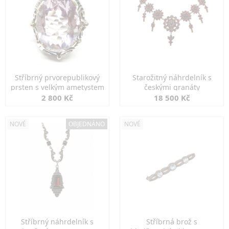
Stříbrný prvorepublikový
Starožitný náhrdelník s
prsten s velkým ametystem
českými granáty
2 800 Kč
18 500 Kč
NOVÉ
OBJEDNÁNO
NOVÉ
Stříbrný náhrdelník s
Stříbrná brož s