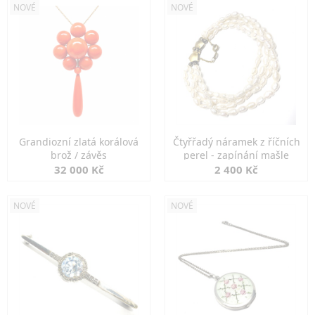
NOVÉ
NOVÉ
Grandiozní zlatá korálová
Čtyřřadý náramek z říčních
brož / závěs
perel - zapínání mašle
32 000 Kč
2 400 Kč
NOVÉ
NOVÉ