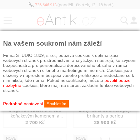
736 646 913
(pondělí - čtvrtek, 13 - 18 hod.)
KATEGORIE
Na vašem soukromí nám záleží
NOVÉ
NOVÉ
Firma STUDIO 1809, s.r.o., používá cookies k optimalizaci
webových stránek prostřednictvím analytických nástrojů, ke zvýšení
bezpečnosti a pro personalizaci doručovaného obsahu v rámci
webových stránek i cíleného marketingu mimo nich. Cookies jsou
uloženy v naprostém bezpečí vašeho prohlížeče a nedostane se k
nim nikdo, kdo nemá. Pokud nesouhlasíte, můžete
povolit pouze
nezbytné
cookies, které mají na starost základní funkce webových
stránek.
Podrobné nastavení
Souhlasím
Elegantní stříbrná brož s
Zlatý kolier se smaragdy,
koňakovým kamenem a
brilianty a perlou
markazity
2 700 Kč
28 900 Kč
NOVÉ
NOVÉ