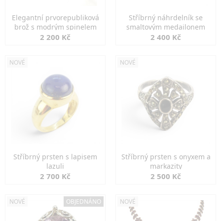
Elegantní prvorepubliková
Stříbrný náhrdelník se
brož s modrým spinelem
smaltovým medailonem
2 200 Kč
2 400 Kč
NOVÉ
NOVÉ
Stříbrný prsten s lapisem
Stříbrný prsten s onyxem a
lazuli
markazity
2 700 Kč
2 500 Kč
NOVÉ
OBJEDNÁNO
NOVÉ