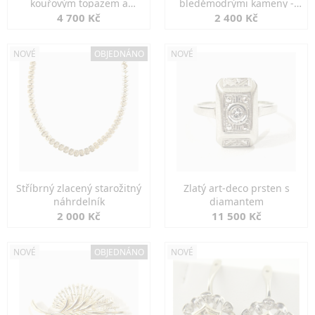
kouřovým topazem a
bleděmodrými kameny -
markazity
jemná elegance
4 700 Kč
2 400 Kč
NOVÉ
OBJEDNÁNO
NOVÉ
Stříbrný zlacený starožitný
Zlatý art-deco prsten s
náhrdelník
diamantem
2 000 Kč
11 500 Kč
NOVÉ
OBJEDNÁNO
NOVÉ