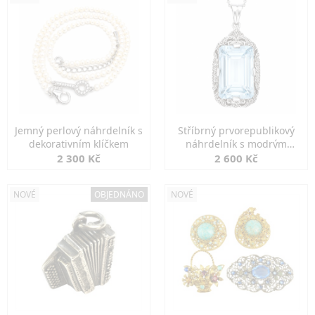
Jemný perlový náhrdelník s
Stříbrný prvorepublikový
dekorativním klíčkem
náhrdelník s modrým
spinelem
2 300 Kč
2 600 Kč
NOVÉ
OBJEDNÁNO
NOVÉ