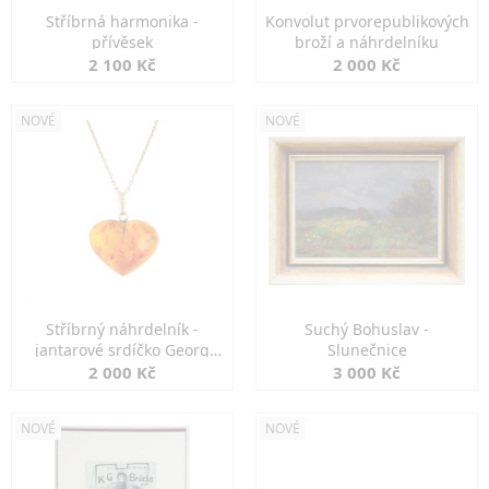
Stříbrná harmonika -
Konvolut prvorepublikových
přívěsek
broží a náhrdelníku
2 100 Kč
2 000 Kč
NOVÉ
NOVÉ
Stříbrný náhrdelník -
Suchý Bohuslav -
jantarové srdíčko Georg
Slunečnice
Kramer
2 000 Kč
3 000 Kč
NOVÉ
NOVÉ