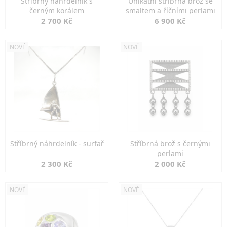
Stříbrný náhrdelník s
Unikátní stříbrná brož se
černým korálem
smaltem a říčními perlami
2 700 Kč
6 900 Kč
NOVÉ
NOVÉ
Stříbrný náhrdelník - surfař
Stříbrná brož s černými
perlami
2 300 Kč
2 000 Kč
NOVÉ
NOVÉ