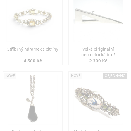
Stříbrný náramek s citríny
Velká oiriginální
geometrická brož
4 500 Kč
2 300 Kč
NOVÉ
NOVÉ
OBJEDNÁNO