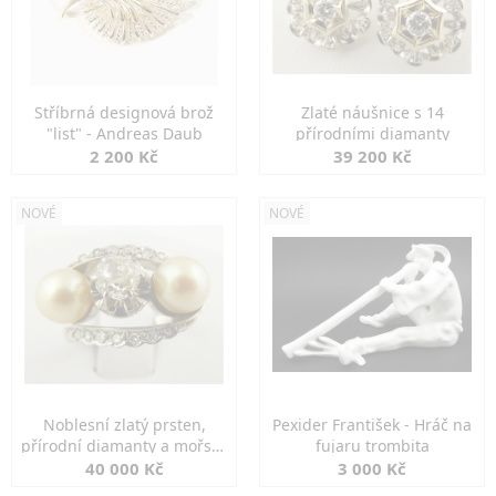
Stříbrná designová brož
Zlaté náušnice s 14
"list" - Andreas Daub
přírodními diamanty
2 200 Kč
39 200 Kč
NOVÉ
NOVÉ
Noblesní zlatý prsten,
Pexider František - Hráč na
přírodní diamanty a mořské
fujaru trombita
perly
40 000 Kč
3 000 Kč