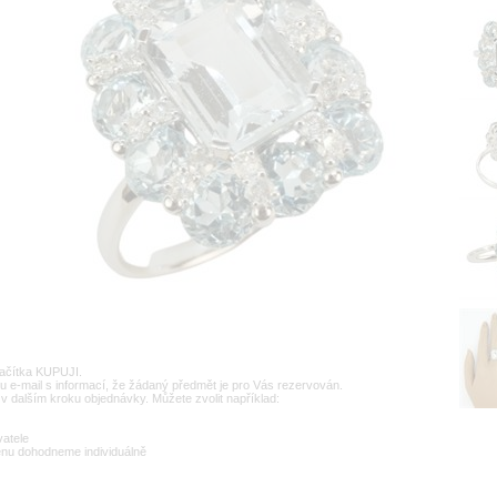
lačítka KUPUJI.
u e-mail s informací, že žádaný předmět je pro Vás rezervován.
v dalším kroku objednávky. Můžete zvolit například:
vatele
enu dohodneme individuálně