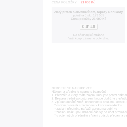
CENA POLOŽKY
21 000 Kč
Zlatý prsten s akvamarínem, topazy a brilianty
položka číslo: 173 535
Cena položky 21 000 Kč
Na následující stránce
Vaši koupi závazně potvrdíte.
NEBOJTE SE NAKUPOVAT!
Nákup na eAntiku je naprosto bezpečný:
1. Předmět, o který máte zájem, kupujete potvrzením t
2. Bezprostředně po potvrzení koupě obdržíte z eAntik
3. Způsob dodání zboží dohodnete s obsluhou eAntiku 
* osobní převzetí a zaplacení v kanceláři eAntiku
* zaslání předmětu na Vaši adresu na dobírku
* zaslání balíku po uhrazení částky na účet provozo
* u objemných předmětů s Vámi způsob předání a c