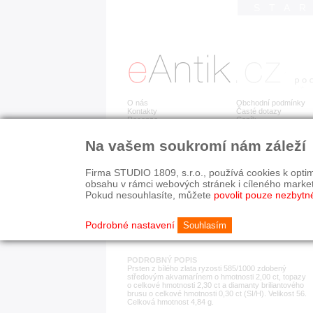
STA
O nás
Obchodní podmínky
Kontakty
Časté dotazy
Recenze
Ceník
Na vašem soukromí nám záleží
Detail položky
č. 173 535
Zla
Firma STUDIO 1809, s.r.o., používá cookies k optim
obsahu v rámci webových stránek i cíleného marke
Pokud nesouhlasíte, můžete
povolit pouze nezbytn
KATEGORIE
HISTORICKÉ OBDOB
prsteny
současnost
Podrobné nastavení
Souhlasím
PODROBNÝ POPIS
Prsten z bílého zlata ryzosti 585/1000 zdobený
středovým akvamarínem o hmotnosti 2,00 ct, topazy
o celkové hmotnosti 2,30 ct a diamanty briliantového
brusu o celkové hmotnosti 0,30 ct (SI/H). Velikost 56.
Celková hmotnost 4,84 g.