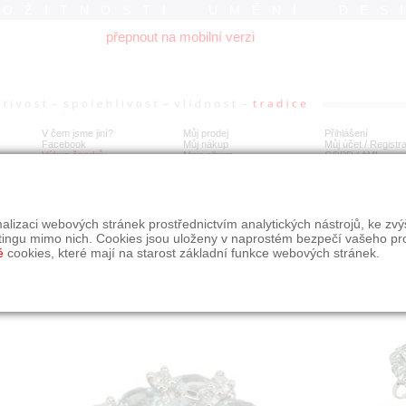
ROŽITNOSTI UMĚNÍ DES
přepnout na mobilní verzi
V čem jsme jiní?
Můj prodej
Přihlášení
Facebook
Můj nákup
Můj účet / Registr
Výkup šperků
Moje album
GDPR
/
AML
tý prsten s akvamarínem, topazy a brilianty
alizaci webových stránek prostřednictvím analytických nástrojů, ke zv
tingu mimo nich. Cookies jsou uloženy v naprostém bezpečí vašeho pr
é
cookies, které mají na starost základní funkce webových stránek.
Í
MÍSTO EXPEDICE
Počet návštěv: 781
poslat příteli
Praha
uložit do alba
dotaz na prodejce