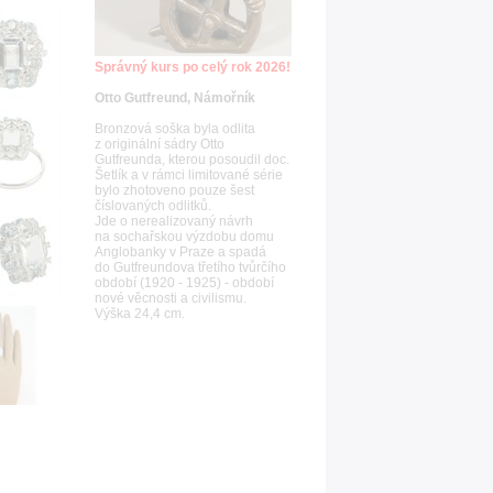
Správný kurs po celý rok 2026!
Otto Gutfreund, Námořník
Bronzová soška byla odlita
z originální sádry Otto
Gutfreunda, kterou posoudil doc.
Šetlík a v rámci limitované série
bylo zhotoveno pouze šest
číslovaných odlitků.
Jde o nerealizovaný návrh
na sochařskou výzdobu domu
Anglobanky v Praze a spadá
do Gutfreundova třetího tvůrčího
období (1920 - 1925) - období
nové věcnosti a civilismu.
Výška 24,4 cm.