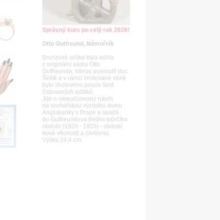
Správný kurs po celý rok 2026!
Otto Gutfreund, Námořník
Bronzová soška byla odlita
z originální sádry Otto
Gutfreunda, kterou posoudil doc.
Šetlík a v rámci limitované série
bylo zhotoveno pouze šest
číslovaných odlitků.
Jde o nerealizovaný návrh
na sochařskou výzdobu domu
Anglobanky v Praze a spadá
do Gutfreundova třetího tvůrčího
období (1920 - 1925) - období
nové věcnosti a civilismu.
Výška 24,4 cm.