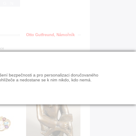
IGN
Otto Gutfreund, Námořník
ace
ýšení bezpečnosti a pro personalizaci doručovaného
ohlížeče a nedostane se k nim nikdo, kdo nemá.