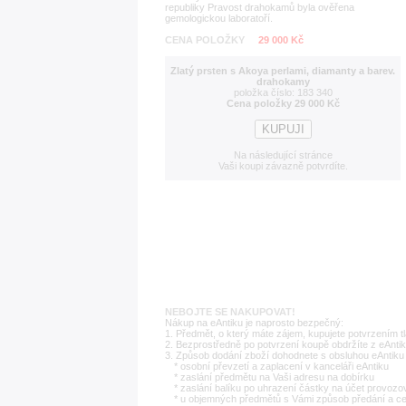
republiky Pravost drahokamů byla ověřena
gemologickou laboratoří.
CENA POLOŽKY
29 000 Kč
Zlatý prsten s Akoya perlami, diamanty a barev.
drahokamy
položka číslo: 183 340
Cena položky 29 000 Kč
Na následující stránce
Vaši koupi závazně potvrdíte.
NEBOJTE SE NAKUPOVAT!
Nákup na eAntiku je naprosto bezpečný:
1. Předmět, o který máte zájem, kupujete potvrzením t
2. Bezprostředně po potvrzení koupě obdržíte z eAntik
3. Způsob dodání zboží dohodnete s obsluhou eAntiku 
* osobní převzetí a zaplacení v kanceláři eAntiku
* zaslání předmětu na Vaši adresu na dobírku
* zaslání balíku po uhrazení částky na účet provozo
* u objemných předmětů s Vámi způsob předání a c