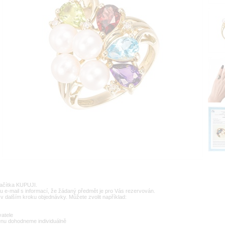
lačítka KUPUJI.
u e-mail s informací, že žádaný předmět je pro Vás rezervován.
v dalším kroku objednávky. Můžete zvolit například:
vatele
enu dohodneme individuálně