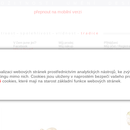
ROŽITNOSTI UMĚNÍ DES
přepnout na mobilní verzi
V čem jsme jiní?
Můj prodej
Přihlášení
Facebook
Můj nákup
Můj účet / Registr
Výkup šperků
Moje album
GDPR
/
AML
tý prsten s Akoya perlami, diamanty a barev. drahokamy
alizaci webových stránek prostřednictvím analytických nástrojů, ke zv
tingu mimo nich. Cookies jsou uloženy v naprostém bezpečí vašeho pr
é
cookies, které mají na starost základní funkce webových stránek.
Í
MÍSTO EXPEDICE
Počet návštěv: 197
poslat příteli
Moravskoslezský kraj
uložit do alba
dotaz na prodejce