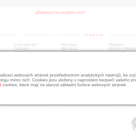
ROŽITNOSTI UMĚNÍ DES
přepnout na mobilní verzi
V čem jsme jiní?
Můj prodej
Přihlášení
Facebook
Můj nákup
Můj účet / Registr
Výkup šperků
Moje album
GDPR
/
AML
tý prsten Art Deco s přírodními routy a perlou
alizaci webových stránek prostřednictvím analytických nástrojů, ke zv
tingu mimo nich. Cookies jsou uloženy v naprostém bezpečí vašeho pr
é
cookies, které mají na starost základní funkce webových stránek.
Í
MÍSTO EXPEDICE
Počet návštěv: 302
poslat příteli
Moravskoslezský kraj
uložit do alba
dotaz na prodejce