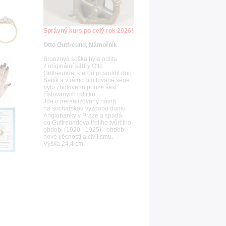
Správný kurs po celý rok 2026!
Otto Gutfreund, Námořník
Bronzová soška byla odlita
z originální sádry Otto
Gutfreunda, kterou posoudil doc.
Šetlík a v rámci limitované série
bylo zhotoveno pouze šest
číslovaných odlitků.
Jde o nerealizovaný návrh
na sochařskou výzdobu domu
Anglobanky v Praze a spadá
do Gutfreundova třetího tvůrčího
období (1920 - 1925) - období
nové věcnosti a civilismu.
Výška 24,4 cm.