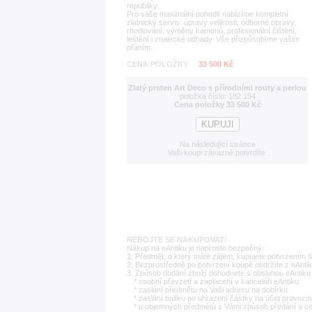
republiky
Pro vaše maximální pohodlí nabízíme kompletní
zlatnický servis: úpravy velikosti, odborné opravy,
rhodiování, výměny kamenů, profesionální čištění,
leštění i znalecké odhady. Vše přizpůsobíme vašim
přáním.
CENA POLOŽKY
33 500 Kč
Zlatý prsten Art Deco s přírodními routy a perlou
položka číslo: 182 154
Cena položky 33 500 Kč
Na následující stránce
Vaši koupi závazně potvrdíte.
NEBOJTE SE NAKUPOVAT!
Nákup na eAntiku je naprosto bezpečný:
1. Předmět, o který máte zájem, kupujete potvrzením t
2. Bezprostředně po potvrzení koupě obdržíte z eAntik
3. Způsob dodání zboží dohodnete s obsluhou eAntiku 
* osobní převzetí a zaplacení v kanceláři eAntiku
* zaslání předmětu na Vaši adresu na dobírku
* zaslání balíku po uhrazení částky na účet provozo
* u objemných předmětů s Vámi způsob předání a c