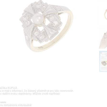
lačítka KUPUJI.
u e-mail s informací, že žádaný předmět je pro Vás rezervován.
v dalším kroku objednávky. Můžete zvolit například:
vatele
enu dohodneme individuálně