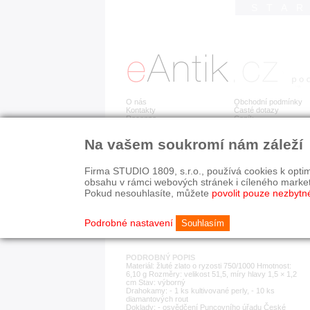
STA
O nás
Obchodní podmínky
Kontakty
Časté dotazy
Recenze
Ceník
Na vašem soukromí nám záleží
Detail položky
č. 182 154
Zla
Firma STUDIO 1809, s.r.o., používá cookies k optim
obsahu v rámci webových stránek i cíleného marke
Pokud nesouhlasíte, můžete
povolit pouze nezbytn
KATEGORIE
HISTORICKÉ OBDOB
prsteny
1890-1940
Podrobné nastavení
Souhlasím
PODROBNÝ POPIS
Materiál: žluté zlato o ryzosti 750/1000 Hmotnost:
6,10 g Rozměry: velikost 51,5, míry hlavy 1,5 × 1,2
cm Stav: výborný
Drahokamy: - 1 ks kultivované perly, - 10 ks
diamantových rout
Doklady: - osvědčení Puncovního úřadu České