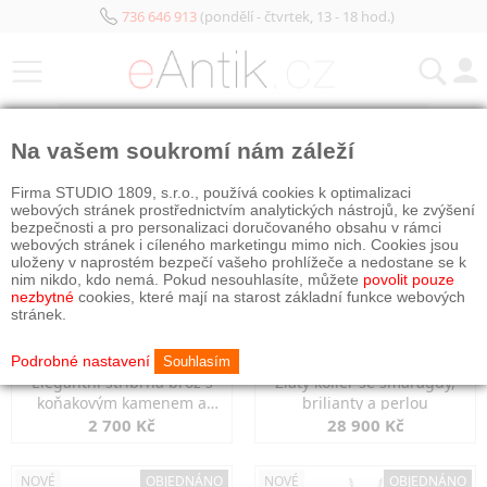
736 646 913
(pondělí - čtvrtek, 13 - 18 hod.)
KATEGORIE
Na vašem soukromí nám záleží
NOVÉ
NOVÉ
OBJEDNÁNO
Firma STUDIO 1809, s.r.o., používá cookies k optimalizaci
webových stránek prostřednictvím analytických nástrojů, ke zvýšení
bezpečnosti a pro personalizaci doručovaného obsahu v rámci
webových stránek i cíleného marketingu mimo nich. Cookies jsou
uloženy v naprostém bezpečí vašeho prohlížeče a nedostane se k
nim nikdo, kdo nemá. Pokud nesouhlasíte, můžete
povolit pouze
nezbytné
cookies, které mají na starost základní funkce webových
stránek.
Podrobné nastavení
Souhlasím
Elegantní stříbrná brož s
Zlatý kolier se smaragdy,
koňakovým kamenem a
brilianty a perlou
markazity
2 700 Kč
28 900 Kč
NOVÉ
OBJEDNÁNO
NOVÉ
OBJEDNÁNO