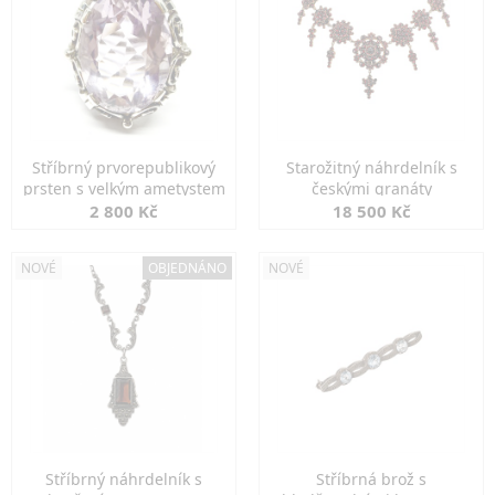
Stříbrný prvorepublikový
Starožitný náhrdelník s
prsten s velkým ametystem
českými granáty
2 800 Kč
18 500 Kč
NOVÉ
OBJEDNÁNO
NOVÉ
Stříbrný náhrdelník s
Stříbrná brož s