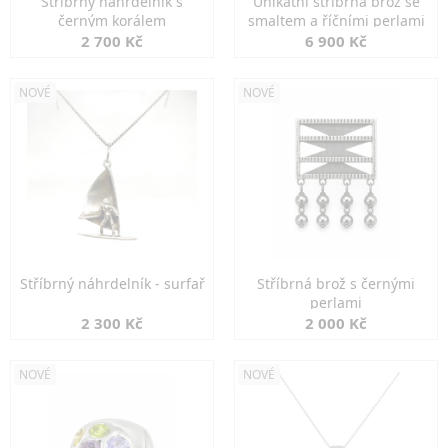
Stříbrný náhrdelník s
Unikátní stříbrná brož se
černým korálem
smaltem a říčními perlami
2 700 Kč
6 900 Kč
NOVÉ
NOVÉ
Stříbrný náhrdelník - surfař
Stříbrná brož s černými
perlami
2 300 Kč
2 000 Kč
NOVÉ
NOVÉ