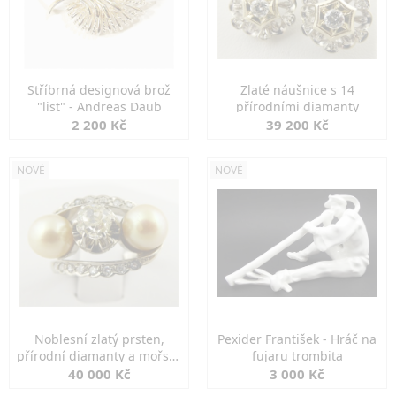
Stříbrná designová brož
Zlaté náušnice s 14
"list" - Andreas Daub
přírodními diamanty
2 200 Kč
39 200 Kč
NOVÉ
NOVÉ
Noblesní zlatý prsten,
Pexider František - Hráč na
přírodní diamanty a mořské
fujaru trombita
perly
40 000 Kč
3 000 Kč