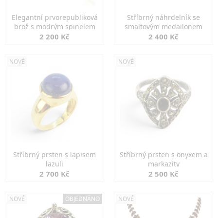
Elegantní prvorepubliková
Stříbrný náhrdelník se
brož s modrým spinelem
smaltovým medailonem
2 200 Kč
2 400 Kč
NOVÉ
NOVÉ
Stříbrný prsten s lapisem
Stříbrný prsten s onyxem a
lazuli
markazity
2 700 Kč
2 500 Kč
NOVÉ
OBJEDNÁNO
NOVÉ