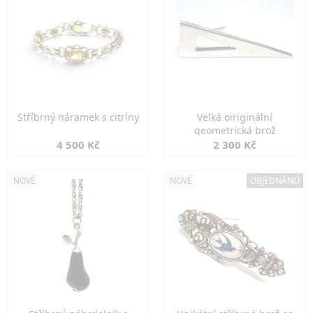
Stříbrný náramek s citríny
Velká oiriginální
geometrická brož
4 500 Kč
2 300 Kč
NOVÉ
NOVÉ
OBJEDNÁNO