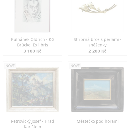
Kulhánek Oldřich - KG
Stříbrná brož s perlami -
Brücke, Ex libris
sněženky
3 100 Kč
2 200 Kč
NOVÉ
NOVÉ
Petrovický Josef - Hrad
Městečko pod horami
Karlštejn