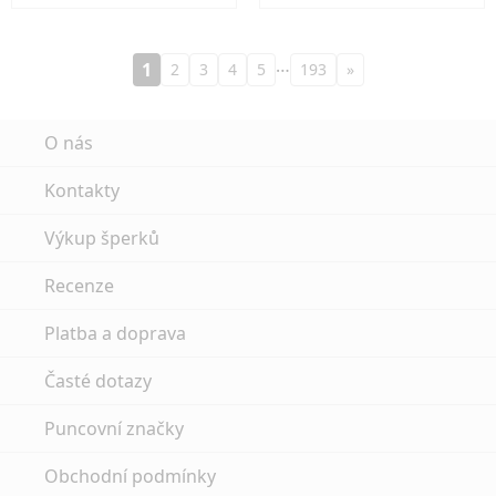
…
1
2
3
4
5
193
»
O nás
Kontakty
Výkup šperků
Recenze
Platba a doprava
Časté dotazy
Puncovní značky
Obchodní podmínky