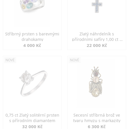
Stříbrný prsten s barevnými
Zlatý náhrdelník s
drahokamy
přírodními safíry 1,00 ct a
diamanty
4 000 Kč
22 000 Kč
NOVÉ
NOVÉ
0,75 ct Zlatý solitérní prsten
Secesní stříbrná brož ve
s přírodním diamantem
tvaru hmyzu s markazity
32 000 Kč
6 300 Kč