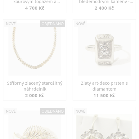
kouřovým topazem a
bleděmodrými kameny -
markazity
jemná elegance
4 700 Kč
2 400 Kč
NOVÉ
OBJEDNÁNO
NOVÉ
Stříbrný zlacený starožitný
Zlatý art-deco prsten s
náhrdelník
diamantem
2 000 Kč
11 500 Kč
NOVÉ
OBJEDNÁNO
NOVÉ