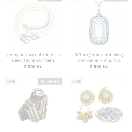
Jemný perlový náhrdelník s
Stříbrný prvorepublikový
dekorativním klíčkem
náhrdelník s modrým
spinelem
2 300 Kč
2 600 Kč
NOVÉ
OBJEDNÁNO
NOVÉ