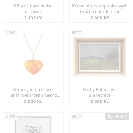
Stříbrná harmonika -
Konvolut prvorepublikových
přívěsek
broží a náhrdelníku
2 100 Kč
2 000 Kč
NOVÉ
NOVÉ
Stříbrný náhrdelník -
Suchý Bohuslav -
jantarové srdíčko Georg
Slunečnice
Kramer
2 000 Kč
3 000 Kč
NOVÉ
NOVÉ
OBJEDNÁNO