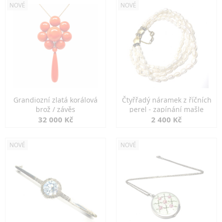
NOVÉ
NOVÉ
Grandiozní zlatá korálová
Čtyřřadý náramek z říčních
brož / závěs
perel - zapínání mašle
32 000 Kč
2 400 Kč
NOVÉ
NOVÉ