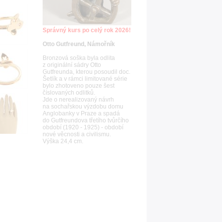
Správný kurs po celý rok 2026!
Otto Gutfreund, Námořník
Bronzová soška byla odlita
z originální sádry Otto
Gutfreunda, kterou posoudil doc.
Šetlík a v rámci limitované série
bylo zhotoveno pouze šest
číslovaných odlitků.
Jde o nerealizovaný návrh
na sochařskou výzdobu domu
Anglobanky v Praze a spadá
do Gutfreundova třetího tvůrčího
období (1920 - 1925) - období
nové věcnosti a civilismu.
Výška 24,4 cm.