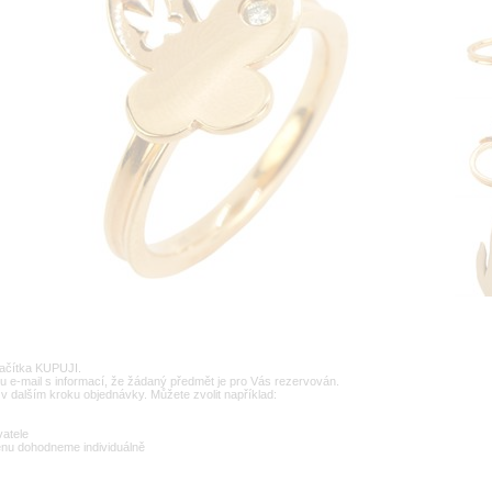
lačítka KUPUJI.
u e-mail s informací, že žádaný předmět je pro Vás rezervován.
v dalším kroku objednávky. Můžete zvolit například:
vatele
enu dohodneme individuálně