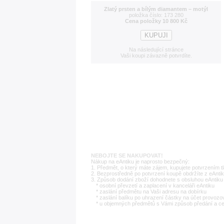
Zlatý prsten a bílým diamantem – motýl
položka číslo: 173 280
Cena položky 10 800 Kč
Na následující stránce
Vaši koupi závazně potvrdíte.
NEBOJTE SE NAKUPOVAT!
Nákup na eAntiku je naprosto bezpečný:
1. Předmět, o který máte zájem, kupujete potvrzením t
2. Bezprostředně po potvrzení koupě obdržíte z eAntik
3. Způsob dodání zboží dohodnete s obsluhou eAntiku 
* osobní převzetí a zaplacení v kanceláři eAntiku
* zaslání předmětu na Vaši adresu na dobírku
* zaslání balíku po uhrazení částky na účet provozo
* u objemných předmětů s Vámi způsob předání a c