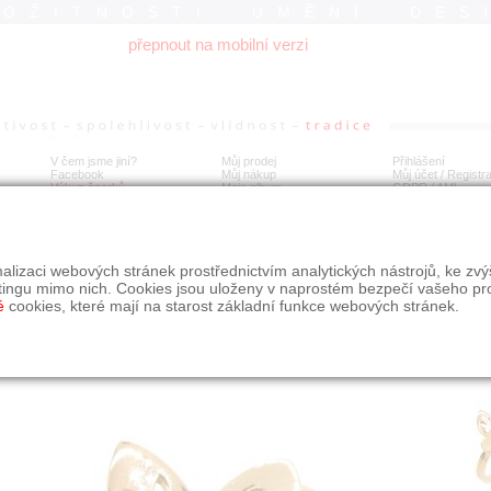
ROŽITNOSTI UMĚNÍ DES
přepnout na mobilní verzi
V čem jsme jiní?
Můj prodej
Přihlášení
Facebook
Můj nákup
Můj účet / Registr
Výkup šperků
Moje album
GDPR
/
AML
tý prsten a bílým diamantem – motýl
alizaci webových stránek prostřednictvím analytických nástrojů, ke zv
tingu mimo nich. Cookies jsou uloženy v naprostém bezpečí vašeho pr
é
cookies, které mají na starost základní funkce webových stránek.
Í
MÍSTO EXPEDICE
Počet návštěv: 588
poslat příteli
Praha
uložit do alba
dotaz na prodejce