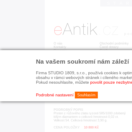
STA
O nás
Obchodní podmínky
Kontakty
Časté dotazy
Recenze
Ceník
Na vašem soukromí nám záleží
Detail položky
č. 173 280
Zla
Firma STUDIO 1809, s.r.o., používá cookies k optim
obsahu v rámci webových stránek i cíleného marke
Pokud nesouhlasíte, můžete
povolit pouze nezbytn
KATEGORIE
HISTORICKÉ OBDOB
prsteny
současnost
Podrobné nastavení
Souhlasím
PODROBNÝ POPIS
Prsten z růžového zlata ryzosti 585/1000 zdobený
bílým diamantem o celkové hmotnosti 0,02 ct.
Velikost 54. Celková hmotnost 3,90 g.
CENA POLOŽKY
10 800 Kč