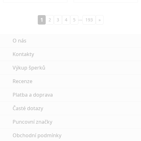
…
1
2
3
4
5
193
»
O nás
Kontakty
Výkup šperků
Recenze
Platba a doprava
Časté dotazy
Puncovní značky
Obchodní podmínky