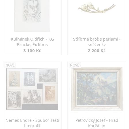
Kulhánek Oldřich - KG
Stříbrná brož s perlami -
Brücke, Ex libris
sněženky
3 100 Kč
2 200 Kč
NOVÉ
NOVÉ
Nemes Endre - Soubor šesti
Petrovický Josef - Hrad
litografií
Karlštejn