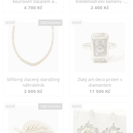
kouřovým topazem a
bleděmodrými kameny -
markazity
jemná elegance
4 700 Kč
2 400 Kč
NOVÉ
OBJEDNÁNO
NOVÉ
Stříbrný zlacený starožitný
Zlatý art-deco prsten s
náhrdelník
diamantem
2 000 Kč
11 500 Kč
NOVÉ
OBJEDNÁNO
NOVÉ