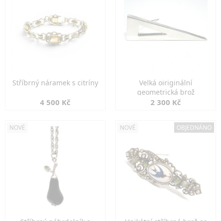
Stříbrný náramek s citríny
Velká oiriginální
geometrická brož
4 500 Kč
2 300 Kč
NOVÉ
NOVÉ
OBJEDNÁNO