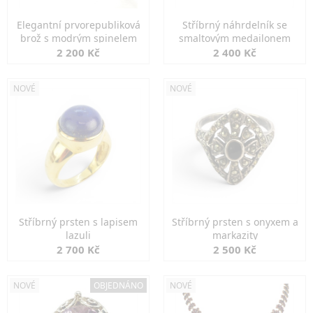
Elegantní prvorepubliková
Stříbrný náhrdelník se
brož s modrým spinelem
smaltovým medailonem
2 200 Kč
2 400 Kč
NOVÉ
NOVÉ
Stříbrný prsten s lapisem
Stříbrný prsten s onyxem a
lazuli
markazity
2 700 Kč
2 500 Kč
NOVÉ
OBJEDNÁNO
NOVÉ