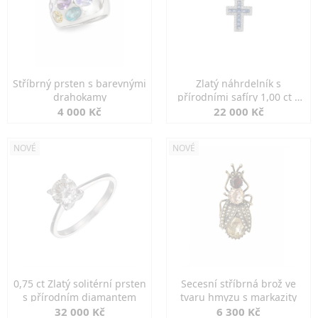
Stříbrný prsten s barevnými
Zlatý náhrdelník s
drahokamy
přírodními safíry 1,00 ct a
diamanty
4 000 Kč
22 000 Kč
NOVÉ
NOVÉ
0,75 ct Zlatý solitérní prsten
Secesní stříbrná brož ve
s přírodním diamantem
tvaru hmyzu s markazity
32 000 Kč
6 300 Kč