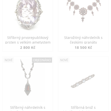
Stříbrný prvorepublikový
Starožitný náhrdelník s
prsten s velkým ametystem
českými granáty
2 800 Kč
18 500 Kč
NOVÉ
OBJEDNÁNO
NOVÉ
Stříbrný náhrdelník s
Stříbrná brož s