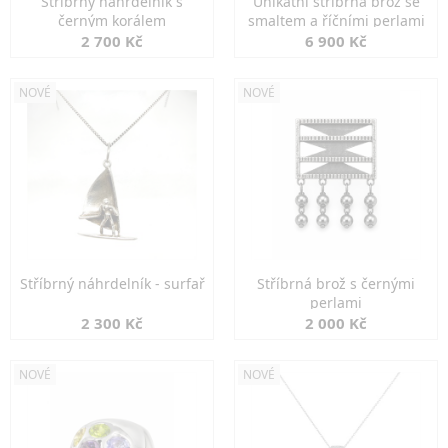
Stříbrný náhrdelník s
Unikátní stříbrná brož se
černým korálem
smaltem a říčními perlami
2 700 Kč
6 900 Kč
NOVÉ
NOVÉ
Stříbrný náhrdelník - surfař
Stříbrná brož s černými
perlami
2 300 Kč
2 000 Kč
NOVÉ
NOVÉ