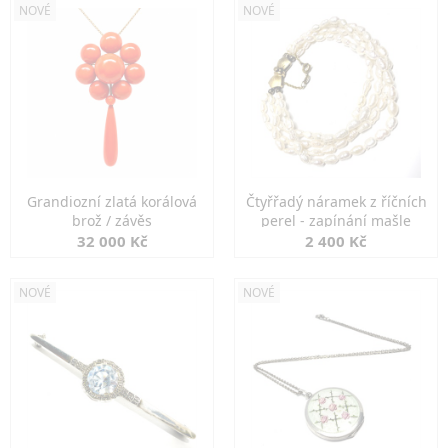
NOVÉ
NOVÉ
Grandiozní zlatá korálová
Čtyřřadý náramek z říčních
brož / závěs
perel - zapínání mašle
32 000 Kč
2 400 Kč
NOVÉ
NOVÉ