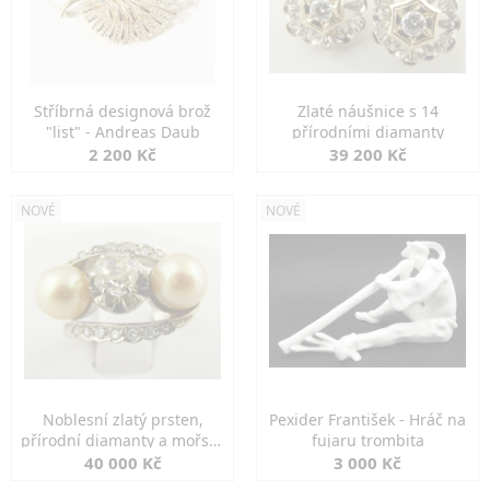
Stříbrná designová brož
Zlaté náušnice s 14
"list" - Andreas Daub
přírodními diamanty
2 200 Kč
39 200 Kč
NOVÉ
NOVÉ
Noblesní zlatý prsten,
Pexider František - Hráč na
přírodní diamanty a mořské
fujaru trombita
perly
40 000 Kč
3 000 Kč