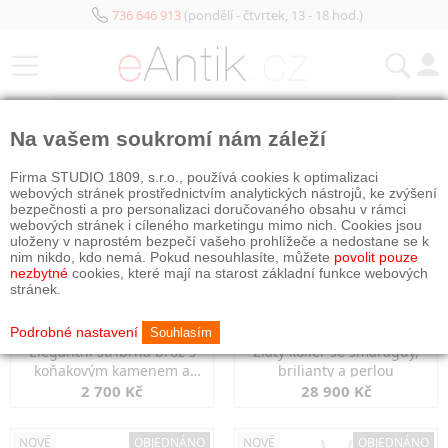
736 646 913
(pondělí - čtvrtek, 13 - 18 hod.)
KATEGORIE
Na vašem soukromí nám záleží
NOVÉ
OBJEDNÁNO
NOVÉ
OBJEDNÁNO
Firma STUDIO 1809, s.r.o., používá cookies k optimalizaci
webových stránek prostřednictvím analytických nástrojů, ke zvýšení
bezpečnosti a pro personalizaci doručovaného obsahu v rámci
webových stránek i cíleného marketingu mimo nich. Cookies jsou
uloženy v naprostém bezpečí vašeho prohlížeče a nedostane se k
nim nikdo, kdo nemá. Pokud nesouhlasíte, můžete
povolit pouze
nezbytné
cookies, které mají na starost základní funkce webových
stránek.
Podrobné nastavení
Souhlasím
Elegantní stříbrná brož s
Zlatý kolier se smaragdy,
koňakovým kamenem a
brilianty a perlou
markazity
2 700 Kč
28 900 Kč
NOVÉ
OBJEDNÁNO
NOVÉ
OBJEDNÁNO