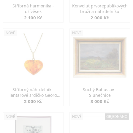
Stříbrná harmonika -
Konvolut prvorepublikových
přívěsek
broží a náhrdelníku
2 100 Kč
2 000 Kč
NOVÉ
NOVÉ
Stříbrný náhrdelník -
Suchý Bohuslav -
jantarové srdíčko Georg
Slunečnice
Kramer
2 000 Kč
3 000 Kč
NOVÉ
NOVÉ
OBJEDNÁNO