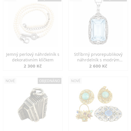
Jemný perlový náhrdelník s
Stříbrný prvorepublikový
dekorativním klíčkem
náhrdelník s modrým
spinelem
2 300 Kč
2 600 Kč
NOVÉ
OBJEDNÁNO
NOVÉ