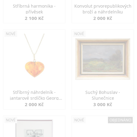
Stříbrná harmonika -
Konvolut prvorepublikových
přívěsek
broží a náhrdelníku
2 100 Kč
2 000 Kč
NOVÉ
NOVÉ
Stříbrný náhrdelník -
Suchý Bohuslav -
jantarové srdíčko Georg
Slunečnice
Kramer
2 000 Kč
3 000 Kč
NOVÉ
NOVÉ
OBJEDNÁNO