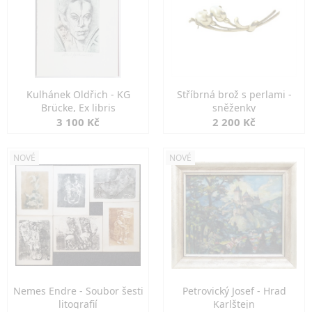
Kulhánek Oldřich - KG
Stříbrná brož s perlami -
Brücke, Ex libris
sněženky
3 100 Kč
2 200 Kč
NOVÉ
NOVÉ
Nemes Endre - Soubor šesti
Petrovický Josef - Hrad
litografií
Karlštejn