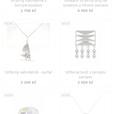
Stříbrný náhrdelník s
Unikátní stříbrná brož se
černým korálem
smaltem a říčními perlami
2 700 Kč
6 900 Kč
NOVÉ
NOVÉ
Stříbrný náhrdelník - surfař
Stříbrná brož s černými
perlami
2 300 Kč
2 000 Kč
NOVÉ
NOVÉ