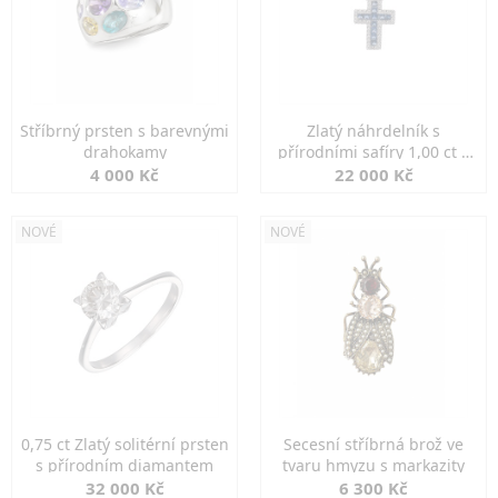
Stříbrný prsten s barevnými
Zlatý náhrdelník s
drahokamy
přírodními safíry 1,00 ct a
diamanty
4 000 Kč
22 000 Kč
NOVÉ
NOVÉ
0,75 ct Zlatý solitérní prsten
Secesní stříbrná brož ve
s přírodním diamantem
tvaru hmyzu s markazity
32 000 Kč
6 300 Kč