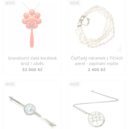
NOVÉ
NOVÉ
Grandiozní zlatá korálová
Čtyřřadý náramek z říčních
brož / závěs
perel - zapínání mašle
32 000 Kč
2 400 Kč
NOVÉ
NOVÉ