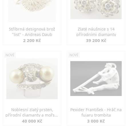
Stříbrná designová brož
Zlaté náušnice s 14
"list" - Andreas Daub
přírodními diamanty
2 200 Kč
39 200 Kč
NOVÉ
NOVÉ
Noblesní zlatý prsten,
Pexider František - Hráč na
přírodní diamanty a mořské
fujaru trombita
perly
40 000 Kč
3 000 Kč