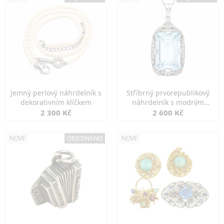
Jemný perlový náhrdelník s
Stříbrný prvorepublikový
dekorativním klíčkem
náhrdelník s modrým
spinelem
2 300 Kč
2 600 Kč
NOVÉ
OBJEDNÁNO
NOVÉ