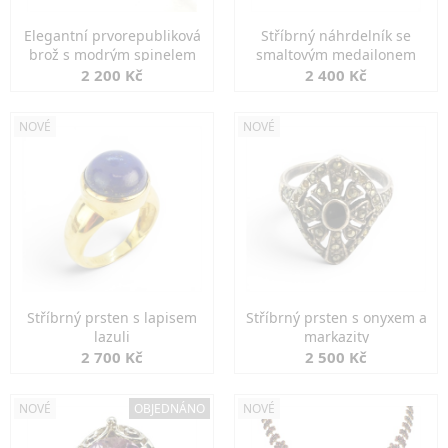
Elegantní prvorepubliková
Stříbrný náhrdelník se
brož s modrým spinelem
smaltovým medailonem
2 200 Kč
2 400 Kč
NOVÉ
NOVÉ
Stříbrný prsten s lapisem
Stříbrný prsten s onyxem a
lazuli
markazity
2 700 Kč
2 500 Kč
NOVÉ
OBJEDNÁNO
NOVÉ