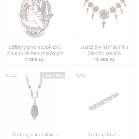
Stříbrný prvorepublikový
Starožitný náhrdelník s
prsten s velkým ametystem
českými granáty
2 800 Kč
18 500 Kč
NOVÉ
OBJEDNÁNO
NOVÉ
Stříbrný náhrdelník s
Stříbrná brož s