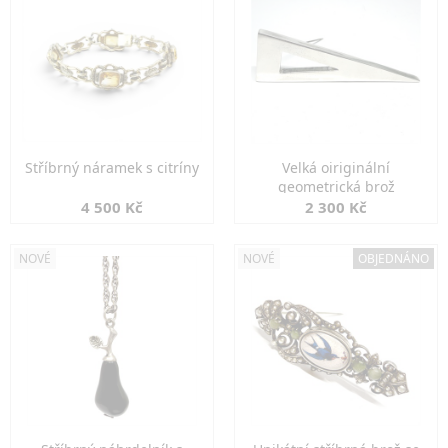
Stříbrný náramek s citríny
Velká oiriginální
geometrická brož
4 500 Kč
2 300 Kč
NOVÉ
NOVÉ
OBJEDNÁNO