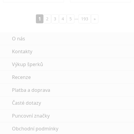
…
1
2
3
4
5
193
»
O nás
Kontakty
Výkup šperků
Recenze
Platba a doprava
Časté dotazy
Puncovní značky
Obchodní podmínky