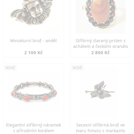
Miniaturní brož - anděl
Stříbrný zlacený prsten s
achátem a českými granáty
2 100 Kč
2 800 Kč
NOVÉ
NOVÉ
Elegantní stříbrný náramek
Secesní stříbrná brož ve
s přírodním korálem
tvaru hmyzu s markazity