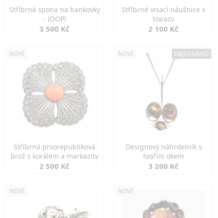
Stříbrná spona na bankovky
Stříbrné visací náušnice s
- JOOP!
topazy
3 500 Kč
2 100 Kč
NOVÉ
NOVÉ
OBJEDNÁNO
Stříbrná prvorepubliková
Designový náhrdelník s
brož s korálem a markazity
tygřím okem
2 500 Kč
3 200 Kč
NOVÉ
NOVÉ