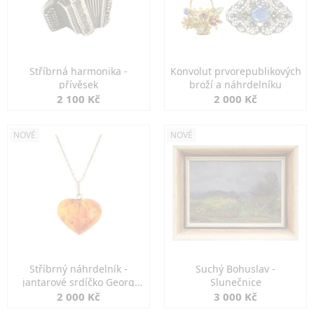
Stříbrná harmonika -
Konvolut prvorepublikových
přívěsek
broží a náhrdelníku
2 100 Kč
2 000 Kč
NOVÉ
NOVÉ
Stříbrný náhrdelník -
Suchý Bohuslav -
jantarové srdíčko Georg
Slunečnice
Kramer
2 000 Kč
3 000 Kč