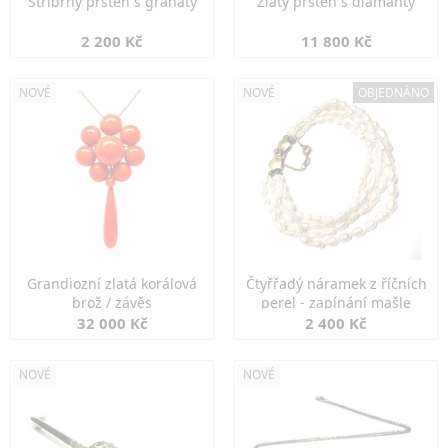
Stříbrný prsten s granáty
Zlatý prsten s diamanty
2 200 Kč
11 800 Kč
NOVÉ
NOVÉ
OBJEDNÁNO
Grandiozní zlatá korálová
Čtyřřadý náramek z říčních
brož / závěs
perel - zapínání mašle
32 000 Kč
2 400 Kč
NOVÉ
NOVÉ