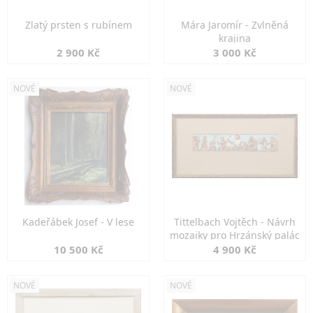
Zlatý prsten s rubínem
Mára Jaromír - Zvlněná
krajina
2 900 Kč
3 000 Kč
NOVÉ
NOVÉ
Kadeřábek Josef - V lese
Tittelbach Vojtěch - Návrh
mozaiky pro Hrzánský palác
10 500 Kč
4 900 Kč
NOVÉ
NOVÉ