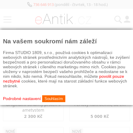
736 646 913
(pondělí - čtvrtek, 13 - 18 hod.)
KATEGORIE
Na vašem soukromí nám záleží
NOVÉ
NOVÉ
Firma STUDIO 1809, s.r.o., používá cookies k optimalizaci
webových stránek prostřednictvím analytických nástrojů, ke zvýšení
bezpečnosti a pro personalizaci doručovaného obsahu v rámci
webových stránek i cíleného marketingu mimo nich. Cookies jsou
uloženy v naprostém bezpečí vašeho prohlížeče a nedostane se k
nim nikdo, kdo nemá. Pokud nesouhlasíte, můžete
povolit pouze
nezbytné
cookies, které mají na starost základní funkce webových
stránek.
Podrobné nastavení
Souhlasím
Originální stříbrný prsten s
Perlový náhrdelník, 80 cm
ametystem
2 300 Kč
5 000 Kč
NOVÉ
NOVÉ