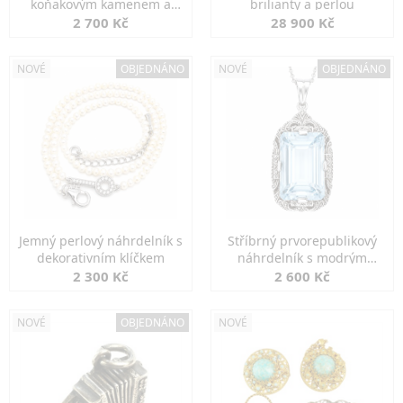
koňakovým kamenem a
brilianty a perlou
markazity
2 700 Kč
28 900 Kč
NOVÉ
OBJEDNÁNO
NOVÉ
OBJEDNÁNO
Jemný perlový náhrdelník s
Stříbrný prvorepublikový
dekorativním klíčkem
náhrdelník s modrým
spinelem
2 300 Kč
2 600 Kč
NOVÉ
OBJEDNÁNO
NOVÉ