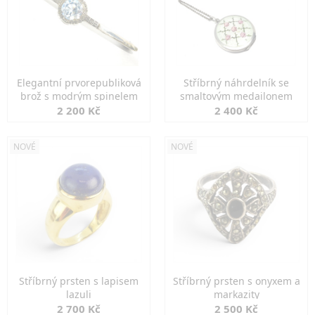
Elegantní prvorepubliková
Stříbrný náhrdelník se
brož s modrým spinelem
smaltovým medailonem
2 200 Kč
2 400 Kč
NOVÉ
NOVÉ
Stříbrný prsten s lapisem
Stříbrný prsten s onyxem a
lazuli
markazity
2 700 Kč
2 500 Kč