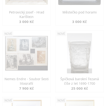
Petrovický Josef - Hrad
Městečko pod horami
Karlštejn
3 000 Kč
3 000 Kč
NOVÉ
NOVÉ
Nemes Endre - Soubor šesti
Špičková barokní řezaná
litografií
číše z let 1690-1700
7 900 Kč
25 000 Kč
NOVÉ
NOVÉ