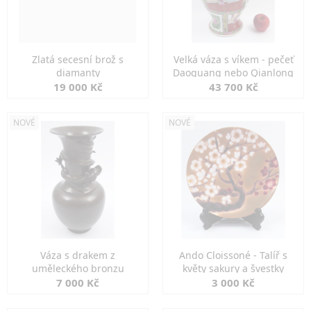
Zlatá secesní brož s
Velká váza s víkem - pečeť
diamanty
Daoguang nebo Qianlong
19 000 Kč
43 700 Kč
NOVÉ
NOVÉ
Váza s drakem z
Ando Cloissoné - Talíř s
uměleckého bronzu
květy sakury a švestky
7 000 Kč
3 000 Kč