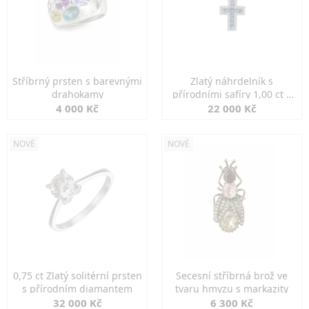
Stříbrný prsten s barevnými
Zlatý náhrdelník s
drahokamy
přírodními safíry 1,00 ct a
diamanty
4 000 Kč
22 000 Kč
NOVÉ
NOVÉ
0,75 ct Zlatý solitérní prsten
Secesní stříbrná brož ve
s přírodním diamantem
tvaru hmyzu s markazity
32 000 Kč
6 300 Kč