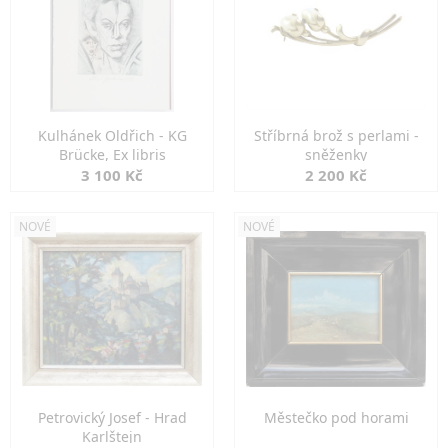
Kulhánek Oldřich - KG
Stříbrná brož s perlami -
Brücke, Ex libris
sněženky
3 100 Kč
2 200 Kč
NOVÉ
NOVÉ
Petrovický Josef - Hrad
Městečko pod horami
Karlštejn