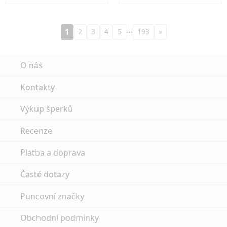
…
1
2
3
4
5
193
»
O nás
Kontakty
Výkup šperků
Recenze
Platba a doprava
Časté dotazy
Puncovní značky
Obchodní podmínky