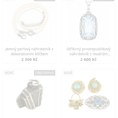
Jemný perlový náhrdelník s
Stříbrný prvorepublikový
dekorativním klíčkem
náhrdelník s modrým
spinelem
2 300 Kč
2 600 Kč
NOVÉ
OBJEDNÁNO
NOVÉ