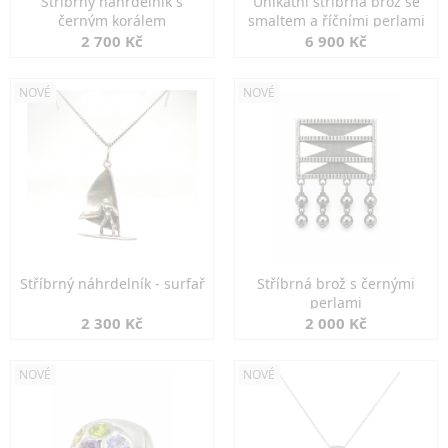
Stříbrný náhrdelník s
Unikátní stříbrná brož se
černým korálem
smaltem a říčními perlami
2 700 Kč
6 900 Kč
NOVÉ
NOVÉ
Stříbrný náhrdelník - surfař
Stříbrná brož s černými
perlami
2 300 Kč
2 000 Kč
NOVÉ
NOVÉ