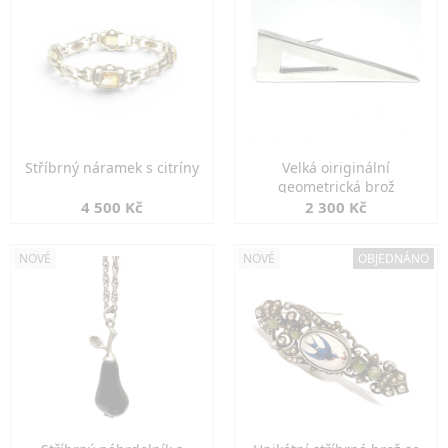
Stříbrný náramek s citríny
Velká oiriginální
geometrická brož
4 500 Kč
2 300 Kč
NOVÉ
NOVÉ
OBJEDNÁNO