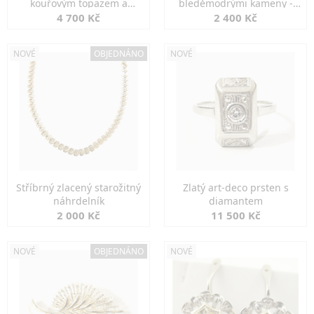
kouřovým topazem a
bleděmodrými kameny -
markazity
jemná elegance
4 700 Kč
2 400 Kč
NOVÉ
OBJEDNÁNO
NOVÉ
Stříbrný zlacený starožitný
Zlatý art-deco prsten s
náhrdelník
diamantem
2 000 Kč
11 500 Kč
NOVÉ
OBJEDNÁNO
NOVÉ