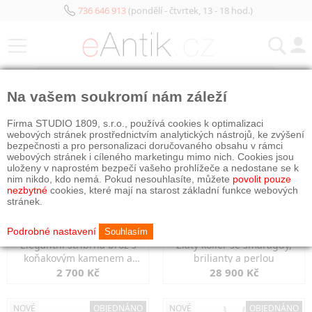
736 646 913
(pondělí - čtvrtek, 13 - 18 hod.)
KATEGORIE
Na vašem soukromí nám záleží
NOVÉ
NOVÉ
OBJEDNÁNO
Firma STUDIO 1809, s.r.o., používá cookies k optimalizaci
webových stránek prostřednictvím analytických nástrojů, ke zvýšení
bezpečnosti a pro personalizaci doručovaného obsahu v rámci
webových stránek i cíleného marketingu mimo nich. Cookies jsou
uloženy v naprostém bezpečí vašeho prohlížeče a nedostane se k
nim nikdo, kdo nemá. Pokud nesouhlasíte, můžete
povolit pouze
nezbytné
cookies, které mají na starost základní funkce webových
stránek.
Podrobné nastavení
Souhlasím
Elegantní stříbrná brož s
Zlatý kolier se smaragdy,
koňakovým kamenem a
brilianty a perlou
markazity
2 700 Kč
28 900 Kč
NOVÉ
OBJEDNÁNO
NOVÉ
OBJEDNÁNO