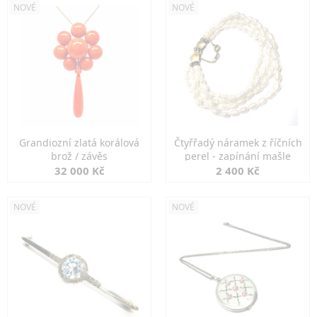
NOVÉ
NOVÉ
Grandiozní zlatá korálová
Čtyřřadý náramek z říčních
brož / závěs
perel - zapínání mašle
32 000 Kč
2 400 Kč
NOVÉ
NOVÉ