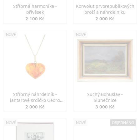
Stříbrná harmonika -
Konvolut prvorepublikových
přívěsek
broží a náhrdelníku
2 100 Kč
2 000 Kč
NOVÉ
NOVÉ
Stříbrný náhrdelník -
Suchý Bohuslav -
jantarové srdíčko Georg
Slunečnice
Kramer
2 000 Kč
3 000 Kč
NOVÉ
NOVÉ
OBJEDNÁNO