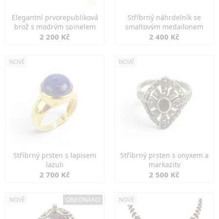
Elegantní prvorepubliková
Stříbrný náhrdelník se
brož s modrým spinelem
smaltovým medailonem
2 200 Kč
2 400 Kč
NOVÉ
NOVÉ
Stříbrný prsten s lapisem
Stříbrný prsten s onyxem a
lazuli
markazity
2 700 Kč
2 500 Kč
NOVÉ
OBJEDNÁNO
NOVÉ