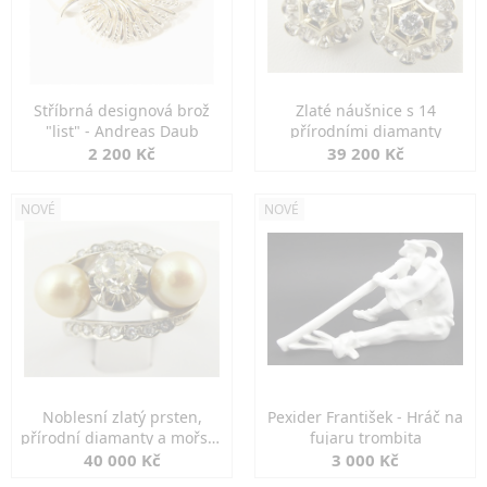
Stříbrná designová brož
Zlaté náušnice s 14
"list" - Andreas Daub
přírodními diamanty
2 200 Kč
39 200 Kč
NOVÉ
NOVÉ
Noblesní zlatý prsten,
Pexider František - Hráč na
přírodní diamanty a mořské
fujaru trombita
perly
40 000 Kč
3 000 Kč