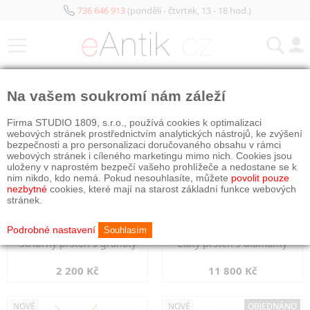
736 646 913
(pondělí - čtvrtek, 13 - 18 hod.)
KATEGORIE
Na vašem soukromí nám záleží
NOVÉ
NOVÉ
Firma STUDIO 1809, s.r.o., používá cookies k optimalizaci
webových stránek prostřednictvím analytických nástrojů, ke zvýšení
bezpečnosti a pro personalizaci doručovaného obsahu v rámci
webových stránek i cíleného marketingu mimo nich. Cookies jsou
uloženy v naprostém bezpečí vašeho prohlížeče a nedostane se k
nim nikdo, kdo nemá. Pokud nesouhlasíte, můžete
povolit pouze
nezbytné
cookies, které mají na starost základní funkce webových
stránek.
Podrobné nastavení
Souhlasím
Stříbrný prsten s granáty
Zlatý prsten s diamanty
2 200 Kč
11 800 Kč
NOVÉ
NOVÉ
OBJEDNÁNO