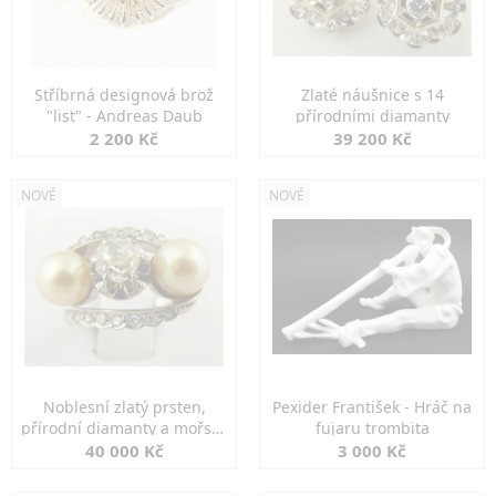
Stříbrná designová brož
Zlaté náušnice s 14
"list" - Andreas Daub
přírodními diamanty
2 200 Kč
39 200 Kč
NOVÉ
NOVÉ
Noblesní zlatý prsten,
Pexider František - Hráč na
přírodní diamanty a mořské
fujaru trombita
perly
40 000 Kč
3 000 Kč