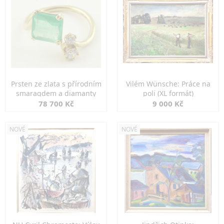
Prsten ze zlata s přírodním
Vilém Wünsche: Práce na
smaragdem a diamanty
poli (XL formát)
78 700 Kč
9 000 Kč
NOVÉ
NOVÉ