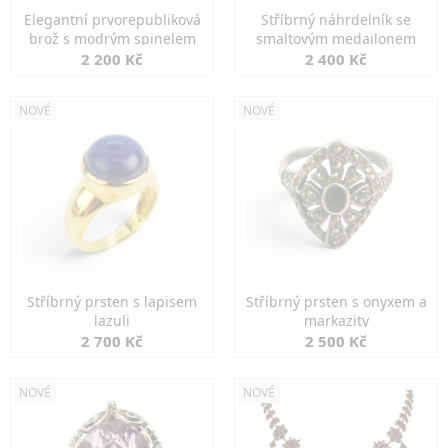
Elegantní prvorepubliková
Stříbrný náhrdelník se
brož s modrým spinelem
smaltovým medailonem
2 200 Kč
2 400 Kč
NOVÉ
NOVÉ
Stříbrný prsten s lapisem
Stříbrný prsten s onyxem a
lazuli
markazity
2 700 Kč
2 500 Kč
NOVÉ
NOVÉ