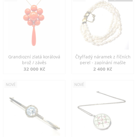
Grandiozní zlatá korálová
Čtyřřadý náramek z říčních
brož / závěs
perel - zapínání mašle
32 000 Kč
2 400 Kč
NOVÉ
NOVÉ