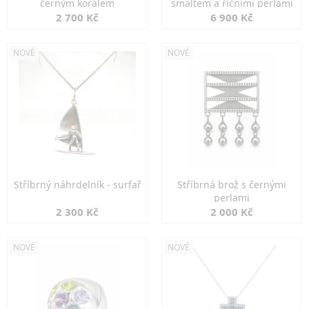
černým korálem
smaltem a říčními perlami
2 700 Kč
6 900 Kč
NOVÉ
NOVÉ
Stříbrný náhrdelník - surfař
Stříbrná brož s černými
perlami
2 300 Kč
2 000 Kč
NOVÉ
NOVÉ