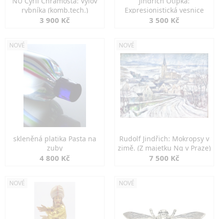
NU Cyril Chramosta: Výlov
Jindřich Otipka:
rybníka (komb.tech.)
Expresionistická vesnice
3 900 Kč
3 500 Kč
NOVÉ
NOVÉ
skleněná platika Pasta na
Rudolf Jindřich: Mokropsy v
zuby
zimě. (Z majetku Ng v Praze)
4 800 Kč
7 500 Kč
NOVÉ
NOVÉ