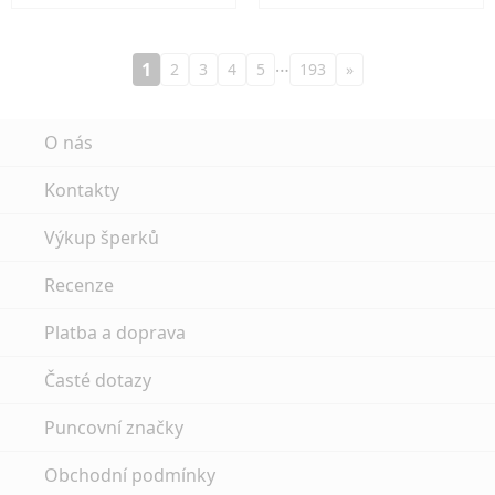
…
1
2
3
4
5
193
»
O nás
Kontakty
Výkup šperků
Recenze
Platba a doprava
Časté dotazy
Puncovní značky
Obchodní podmínky