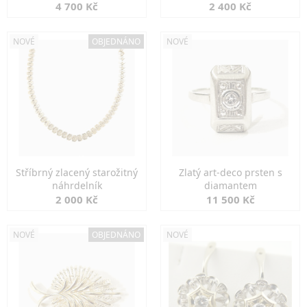
markazity
jemná elegance
4 700 Kč
2 400 Kč
NOVÉ
OBJEDNÁNO
NOVÉ
Stříbrný zlacený starožitný
Zlatý art-deco prsten s
náhrdelník
diamantem
2 000 Kč
11 500 Kč
NOVÉ
OBJEDNÁNO
NOVÉ