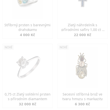
Stříbrný prsten s barevnými
Zlatý náhrdelník s
drahokamy
přírodními safíry 1,00 ct a
diamanty
4 000 Kč
22 000 Kč
NOVÉ
NOVÉ
0,75 ct Zlatý solitérní prsten
Secesní stříbrná brož ve
s přírodním diamantem
tvaru hmyzu s markazity
32 000 Kč
6 300 Kč