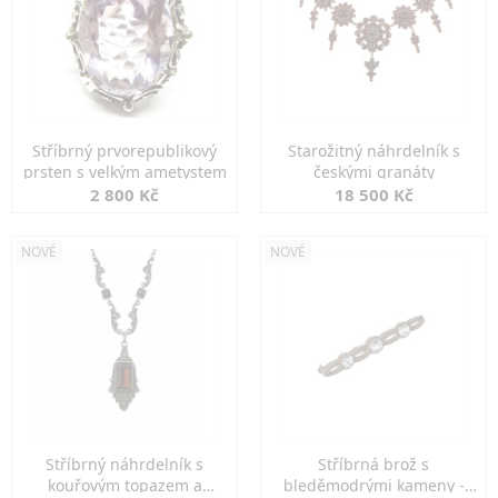
Stříbrný prvorepublikový
Starožitný náhrdelník s
prsten s velkým ametystem
českými granáty
2 800 Kč
18 500 Kč
NOVÉ
NOVÉ
Stříbrný náhrdelník s
Stříbrná brož s
kouřovým topazem a
bleděmodrými kameny -