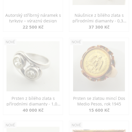
Autorský stříbrný náramek s
Náušnice z bílého zlata s
tyrkysy – výrazný design
přírodními diamanty - 0,30
ct
22 500 Kč
37 300 Kč
NOVÉ
NOVÉ
Prsten z bílého zlata s
Prsten se zlatou mincí Dos
přírodními diamanty - 1,00
Medio Pesos, rok 1945
ct
40 000 Kč
15 600 Kč
NOVÉ
NOVÉ