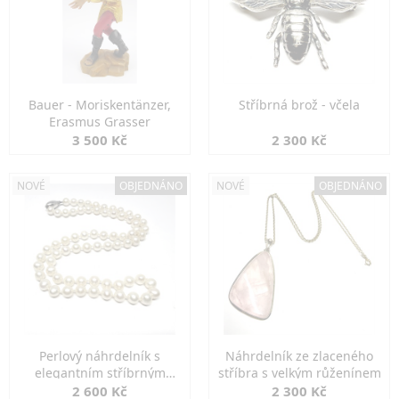
Bauer - Moriskentänzer,
Stříbrná brož - včela
Erasmus Grasser
3 500 Kč
2 300 Kč
NOVÉ
OBJEDNÁNO
NOVÉ
OBJEDNÁNO
Perlový náhrdelník s
Náhrdelník ze zlaceného
elegantním stříbrným
stříbra s velkým růženínem
zapínáním
2 600 Kč
2 300 Kč