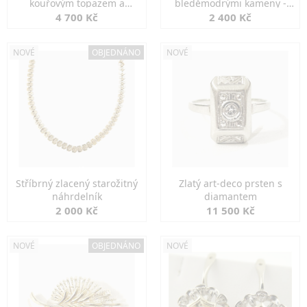
kouřovým topazem a
bleděmodrými kameny -
markazity
jemná elegance
4 700 Kč
2 400 Kč
NOVÉ
OBJEDNÁNO
NOVÉ
Stříbrný zlacený starožitný
Zlatý art-deco prsten s
náhrdelník
diamantem
2 000 Kč
11 500 Kč
NOVÉ
OBJEDNÁNO
NOVÉ