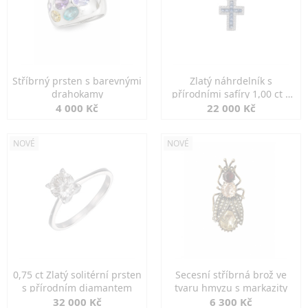
Stříbrný prsten s barevnými
Zlatý náhrdelník s
drahokamy
přírodními safíry 1,00 ct a
diamanty
4 000 Kč
22 000 Kč
NOVÉ
NOVÉ
0,75 ct Zlatý solitérní prsten
Secesní stříbrná brož ve
s přírodním diamantem
tvaru hmyzu s markazity
32 000 Kč
6 300 Kč