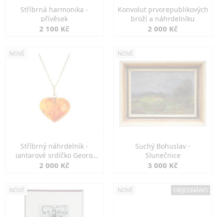
Stříbrná harmonika -
Konvolut prvorepublikových
přívěsek
broží a náhrdelníku
2 100 Kč
2 000 Kč
NOVÉ
NOVÉ
Stříbrný náhrdelník -
Suchý Bohuslav -
jantarové srdíčko Georg
Slunečnice
Kramer
2 000 Kč
3 000 Kč
NOVÉ
NOVÉ
OBJEDNÁNO