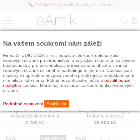
736 646 913
(pondělí - čtvrtek, 13 - 18 hod.)
KATEGORIE
Na vašem soukromí nám záleží
NOVÉ
NOVÉ
Firma STUDIO 1809, s.r.o., používá cookies k optimalizaci
webových stránek prostřednictvím analytických nástrojů, ke zvýšení
bezpečnosti a pro personalizaci doručovaného obsahu v rámci
webových stránek i cíleného marketingu mimo nich. Cookies jsou
uloženy v naprostém bezpečí vašeho prohlížeče a nedostane se k
nim nikdo, kdo nemá. Pokud nesouhlasíte, můžete
povolit pouze
nezbytné
cookies, které mají na starost základní funkce webových
stránek.
Podrobné nastavení
Souhlasím
Elegantní stříbrná brož s
Zlatý kolier se smaragdy,
koňakovým kamenem a
brilianty a perlou
markazity
2 700 Kč
28 900 Kč
NOVÉ
OBJEDNÁNO
NOVÉ