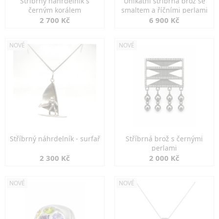
Stříbrný náhrdelník s
Unikátní stříbrná brož se
černým korálem
smaltem a říčními perlami
2 700 Kč
6 900 Kč
NOVÉ
NOVÉ
Stříbrný náhrdelník - surfař
Stříbrná brož s černými
perlami
2 300 Kč
2 000 Kč
NOVÉ
NOVÉ