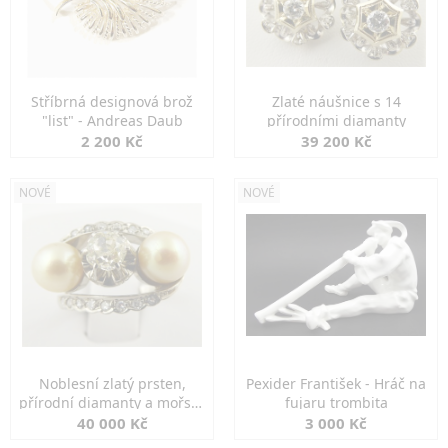
Stříbrná designová brož
Zlaté náušnice s 14
"list" - Andreas Daub
přírodními diamanty
2 200 Kč
39 200 Kč
NOVÉ
NOVÉ
Noblesní zlatý prsten,
Pexider František - Hráč na
přírodní diamanty a mořské
fujaru trombita
perly
40 000 Kč
3 000 Kč