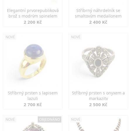
Elegantní prvorepubliková
Stříbrný náhrdelník se
brož s modrým spinelem
smaltovým medailonem
2 200 Kč
2 400 Kč
NOVÉ
NOVÉ
Stříbrný prsten s lapisem
Stříbrný prsten s onyxem a
lazuli
markazity
2 700 Kč
2 500 Kč
NOVÉ
OBJEDNÁNO
NOVÉ