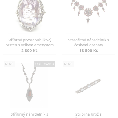
Stříbrný prvorepublikový
Starožitný náhrdelník s
prsten s velkým ametystem
českými granáty
2 800 Kč
18 500 Kč
NOVÉ
OBJEDNÁNO
NOVÉ
Stříbrný náhrdelník s
Stříbrná brož s