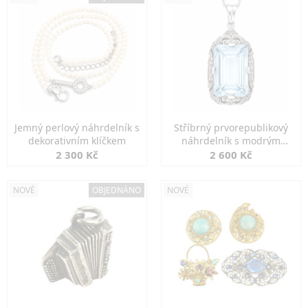
Jemný perlový náhrdelník s
Stříbrný prvorepublikový
dekorativním klíčkem
náhrdelník s modrým
spinelem
2 300 Kč
2 600 Kč
NOVÉ
OBJEDNÁNO
NOVÉ