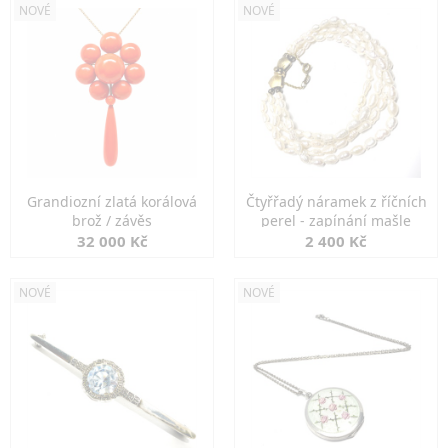
NOVÉ
NOVÉ
Grandiozní zlatá korálová
Čtyřřadý náramek z říčních
brož / závěs
perel - zapínání mašle
32 000 Kč
2 400 Kč
NOVÉ
NOVÉ