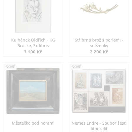
Kulhánek Oldřich - KG
Stříbrná brož s perlami -
Brücke, Ex libris
sněženky
3 100 Kč
2 200 Kč
NOVÉ
NOVÉ
Městečko pod horami
Nemes Endre - Soubor šesti
litografií