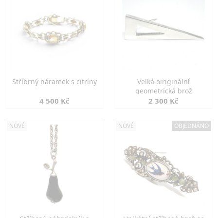
Stříbrný náramek s citríny
Velká oiriginální
geometrická brož
4 500 Kč
2 300 Kč
NOVÉ
NOVÉ
OBJEDNÁNO