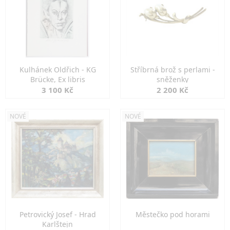
Kulhánek Oldřich - KG
Stříbrná brož s perlami -
Brücke, Ex libris
sněženky
3 100 Kč
2 200 Kč
NOVÉ
NOVÉ
Petrovický Josef - Hrad
Městečko pod horami
Karlštejn