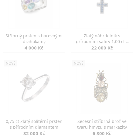
Stříbrný prsten s barevnými
Zlatý náhrdelník s
drahokamy
přírodními safíry 1,00 ct a
diamanty
4 000 Kč
22 000 Kč
NOVÉ
NOVÉ
0,75 ct Zlatý solitérní prsten
Secesní stříbrná brož ve
s přírodním diamantem
tvaru hmyzu s markazity
32 000 Kč
6 300 Kč