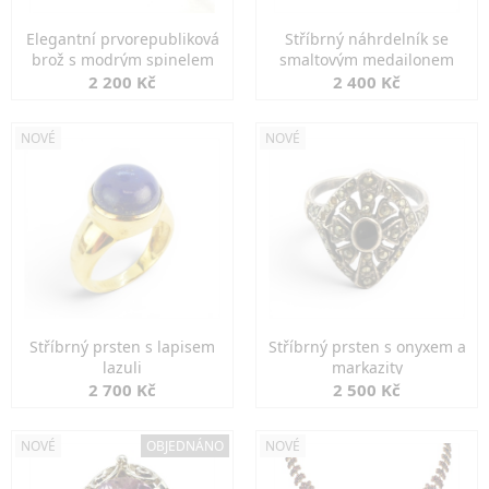
Elegantní prvorepubliková
Stříbrný náhrdelník se
brož s modrým spinelem
smaltovým medailonem
2 200 Kč
2 400 Kč
NOVÉ
NOVÉ
Stříbrný prsten s lapisem
Stříbrný prsten s onyxem a
lazuli
markazity
2 700 Kč
2 500 Kč
NOVÉ
OBJEDNÁNO
NOVÉ