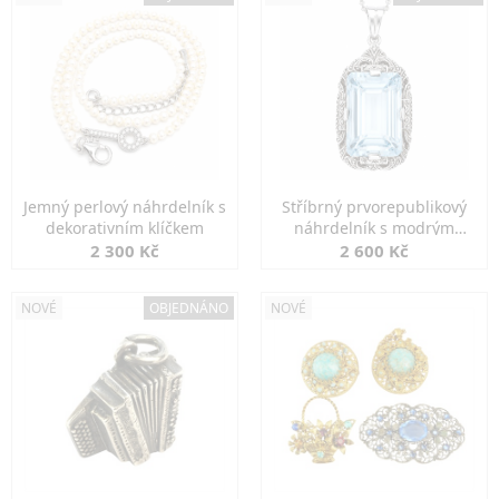
Jemný perlový náhrdelník s
Stříbrný prvorepublikový
dekorativním klíčkem
náhrdelník s modrým
spinelem
2 300 Kč
2 600 Kč
NOVÉ
OBJEDNÁNO
NOVÉ