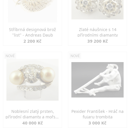
Stříbrná designová brož
Zlaté náušnice s 14
"list" - Andreas Daub
přírodními diamanty
2 200 Kč
39 200 Kč
NOVÉ
NOVÉ
Noblesní zlatý prsten,
Pexider František - Hráč na
přírodní diamanty a mořské
fujaru trombita
perly
40 000 Kč
3 000 Kč