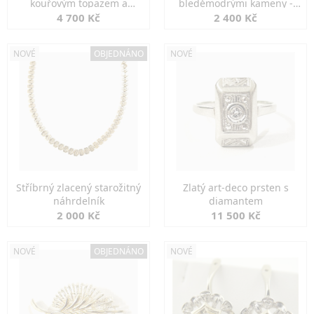
kouřovým topazem a
bleděmodrými kameny -
markazity
jemná elegance
4 700 Kč
2 400 Kč
NOVÉ
OBJEDNÁNO
NOVÉ
Stříbrný zlacený starožitný
Zlatý art-deco prsten s
náhrdelník
diamantem
2 000 Kč
11 500 Kč
NOVÉ
OBJEDNÁNO
NOVÉ