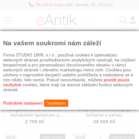
736 646 913
(pondělí - čtvrtek, 13 - 18 hod.)
KATEGORIE
Na vašem soukromí nám záleží
NOVÉ
NOVÉ
OBJEDNÁNO
Firma STUDIO 1809, s.r.o., používá cookies k optimalizaci
webových stránek prostřednictvím analytických nástrojů, ke zvýšení
bezpečnosti a pro personalizaci doručovaného obsahu v rámci
webových stránek i cíleného marketingu mimo nich. Cookies jsou
uloženy v naprostém bezpečí vašeho prohlížeče a nedostane se k
nim nikdo, kdo nemá. Pokud nesouhlasíte, můžete
povolit pouze
nezbytné
cookies, které mají na starost základní funkce webových
stránek.
Podrobné nastavení
Souhlasím
Elegantní stříbrná brož s
Zlatý kolier se smaragdy,
koňakovým kamenem a
brilianty a perlou
markazity
2 700 Kč
28 900 Kč
NOVÉ
OBJEDNÁNO
NOVÉ
OBJEDNÁNO