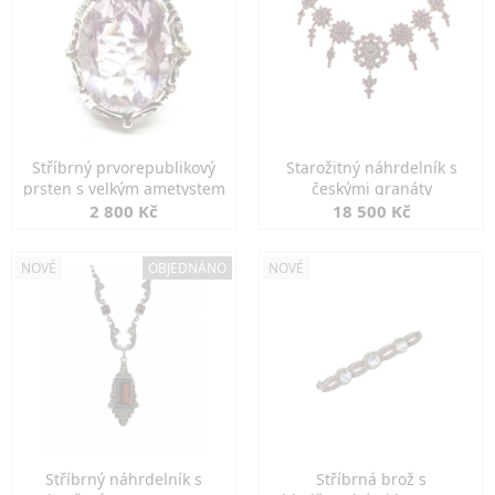
Stříbrný prvorepublikový
Starožitný náhrdelník s
prsten s velkým ametystem
českými granáty
2 800 Kč
18 500 Kč
NOVÉ
OBJEDNÁNO
NOVÉ
Stříbrný náhrdelník s
Stříbrná brož s