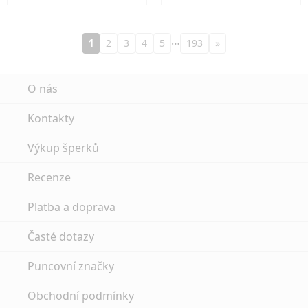
…
1
2
3
4
5
193
»
O nás
Kontakty
Výkup šperků
Recenze
Platba a doprava
Časté dotazy
Puncovní značky
Obchodní podmínky