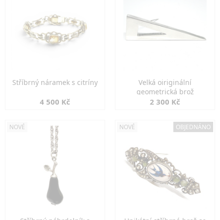
Stříbrný náramek s citríny
Velká oiriginální
geometrická brož
4 500 Kč
2 300 Kč
NOVÉ
NOVÉ
OBJEDNÁNO