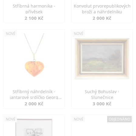
Stříbrná harmonika -
Konvolut prvorepublikových
přívěsek
broží a náhrdelníku
2 100 Kč
2 000 Kč
NOVÉ
NOVÉ
Stříbrný náhrdelník -
Suchý Bohuslav -
jantarové srdíčko Georg
Slunečnice
Kramer
2 000 Kč
3 000 Kč
NOVÉ
NOVÉ
OBJEDNÁNO