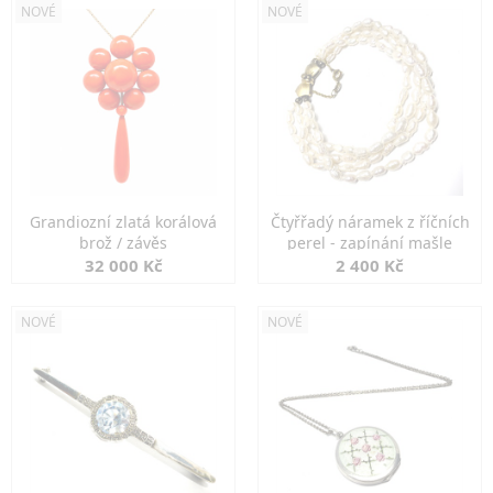
NOVÉ
NOVÉ
Grandiozní zlatá korálová
Čtyřřadý náramek z říčních
brož / závěs
perel - zapínání mašle
32 000 Kč
2 400 Kč
NOVÉ
NOVÉ