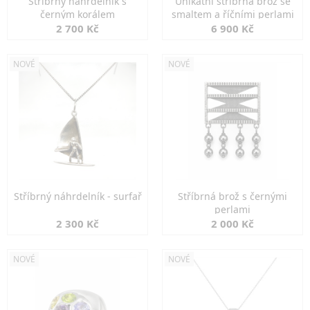
Stříbrný náhrdelník s
Unikátní stříbrná brož se
černým korálem
smaltem a říčními perlami
2 700 Kč
6 900 Kč
NOVÉ
NOVÉ
Stříbrný náhrdelník - surfař
Stříbrná brož s černými
perlami
2 300 Kč
2 000 Kč
NOVÉ
NOVÉ