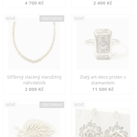
markazity
jemná elegance
4 700 Kč
2 400 Kč
NOVÉ
OBJEDNÁNO
NOVÉ
Stříbrný zlacený starožitný
Zlatý art-deco prsten s
náhrdelník
diamantem
2 000 Kč
11 500 Kč
NOVÉ
OBJEDNÁNO
NOVÉ