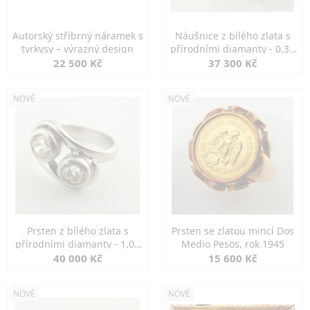
Autorský stříbrný náramek s
Náušnice z bílého zlata s
tyrkysy – výrazný design
přírodními diamanty - 0,30
ct
22 500 Kč
37 300 Kč
NOVÉ
NOVÉ
Prsten z bílého zlata s
Prsten se zlatou mincí Dos
přírodními diamanty - 1,00
Medio Pesos, rok 1945
ct
40 000 Kč
15 600 Kč
NOVÉ
NOVÉ