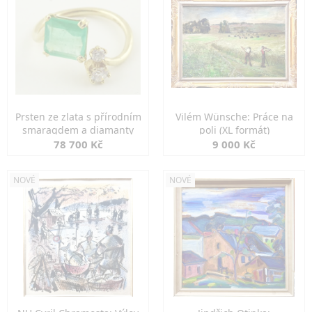
Prsten ze zlata s přírodním
Vilém Wünsche: Práce na
smaragdem a diamanty
poli (XL formát)
78 700 Kč
9 000 Kč
NOVÉ
NOVÉ