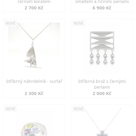
černým korálem
smaltem a říčními perlami
2 700 Kč
6 900 Kč
NOVÉ
NOVÉ
Stříbrný náhrdelník - surfař
Stříbrná brož s černými
perlami
2 300 Kč
2 000 Kč
NOVÉ
NOVÉ