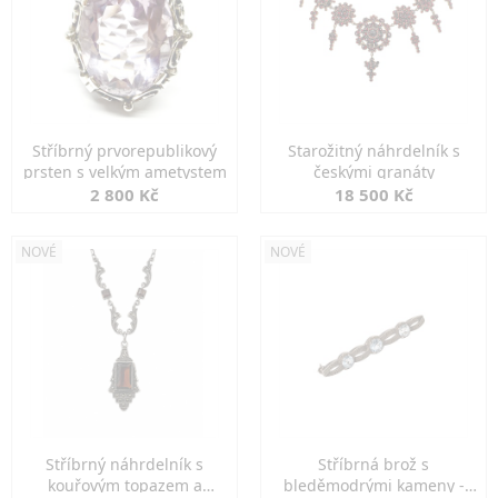
Stříbrný prvorepublikový
Starožitný náhrdelník s
prsten s velkým ametystem
českými granáty
2 800 Kč
18 500 Kč
NOVÉ
NOVÉ
Stříbrný náhrdelník s
Stříbrná brož s
kouřovým topazem a
bleděmodrými kameny -