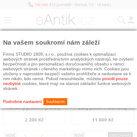
736 646 913
(pondělí - čtvrtek, 13 - 18 hod.)
KATEGORIE
Na vašem soukromí nám záleží
NOVÉ
NOVÉ
Firma STUDIO 1809, s.r.o., používá cookies k optimalizaci
webových stránek prostřednictvím analytických nástrojů, ke zvýšení
bezpečnosti a pro personalizaci doručovaného obsahu v rámci
webových stránek i cíleného marketingu mimo nich. Cookies jsou
uloženy v naprostém bezpečí vašeho prohlížeče a nedostane se k
nim nikdo, kdo nemá. Pokud nesouhlasíte, můžete
povolit pouze
nezbytné
cookies, které mají na starost základní funkce webových
stránek.
Podrobné nastavení
Souhlasím
Stříbrný prsten s granáty
Zlatý prsten s diamanty
2 200 Kč
11 800 Kč
NOVÉ
NOVÉ
OBJEDNÁNO