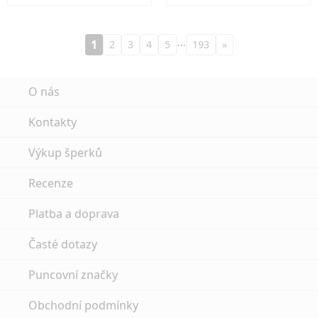
…
1
2
3
4
5
193
»
O nás
Kontakty
Výkup šperků
Recenze
Platba a doprava
Časté dotazy
Puncovní značky
Obchodní podmínky