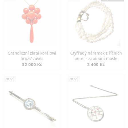
Grandiozní zlatá korálová
Čtyřřadý náramek z říčních
brož / závěs
perel - zapínání mašle
32 000 Kč
2 400 Kč
NOVÉ
NOVÉ