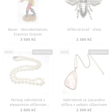
Bauer - Moriskentänzer,
Stříbrná brož - včela
Erasmus Grasser
3 500 Kč
2 300 Kč
NOVÉ
OBJEDNÁNO
NOVÉ
OBJEDNÁNO
Perlový náhrdelník s
Náhrdelník ze zlaceného
elegantním stříbrným
stříbra s velkým růženínem
zapínáním
2 600 Kč
2 300 Kč