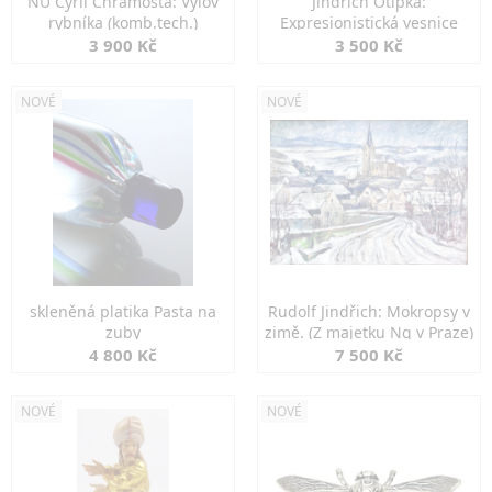
NU Cyril Chramosta: Výlov
Jindřich Otipka:
rybníka (komb.tech.)
Expresionistická vesnice
3 900 Kč
3 500 Kč
NOVÉ
NOVÉ
skleněná platika Pasta na
Rudolf Jindřich: Mokropsy v
zuby
zimě. (Z majetku Ng v Praze)
4 800 Kč
7 500 Kč
NOVÉ
NOVÉ