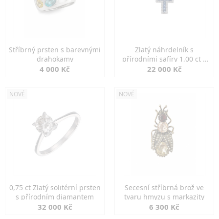
Stříbrný prsten s barevnými
Zlatý náhrdelník s
drahokamy
přírodními safíry 1,00 ct a
diamanty
4 000 Kč
22 000 Kč
NOVÉ
NOVÉ
0,75 ct Zlatý solitérní prsten
Secesní stříbrná brož ve
s přírodním diamantem
tvaru hmyzu s markazity
32 000 Kč
6 300 Kč