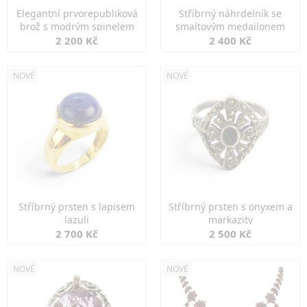
Elegantní prvorepubliková
Stříbrný náhrdelník se
brož s modrým spinelem
smaltovým medailonem
2 200 Kč
2 400 Kč
NOVÉ
NOVÉ
Stříbrný prsten s lapisem
Stříbrný prsten s onyxem a
lazuli
markazity
2 700 Kč
2 500 Kč
NOVÉ
NOVÉ