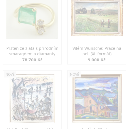
Prsten ze zlata s přírodním
Vilém Wünsche: Práce na
smaragdem a diamanty
poli (XL formát)
78 700 Kč
9 000 Kč
NOVÉ
NOVÉ