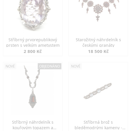
Stříbrný prvorepublikový
Starožitný náhrdelník s
prsten s velkým ametystem
českými granáty
2 800 Kč
18 500 Kč
NOVÉ
OBJEDNÁNO
NOVÉ
Stříbrný náhrdelník s
Stříbrná brož s
kouřovým topazem a
bleděmodrými kameny -