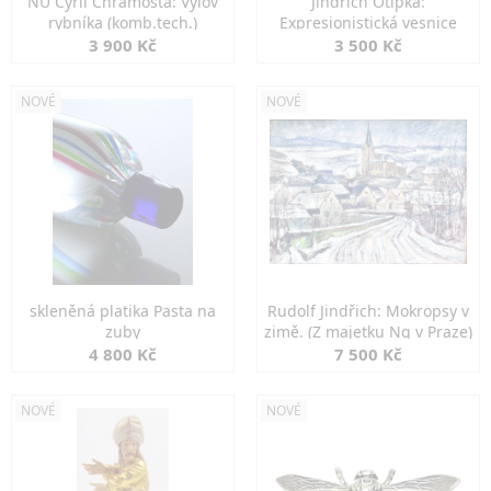
NU Cyril Chramosta: Výlov
Jindřich Otipka:
rybníka (komb.tech.)
Expresionistická vesnice
3 900 Kč
3 500 Kč
NOVÉ
NOVÉ
skleněná platika Pasta na
Rudolf Jindřich: Mokropsy v
zuby
zimě. (Z majetku Ng v Praze)
4 800 Kč
7 500 Kč
NOVÉ
NOVÉ