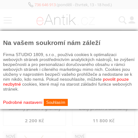
736 646 913
(pondělí - čtvrtek, 13 - 18 hod.)
KATEGORIE
Na vašem soukromí nám záleží
NOVÉ
NOVÉ
Firma STUDIO 1809, s.r.o., používá cookies k optimalizaci
webových stránek prostřednictvím analytických nástrojů, ke zvýšení
bezpečnosti a pro personalizaci doručovaného obsahu v rámci
webových stránek i cíleného marketingu mimo nich. Cookies jsou
uloženy v naprostém bezpečí vašeho prohlížeče a nedostane se k
nim nikdo, kdo nemá. Pokud nesouhlasíte, můžete
povolit pouze
nezbytné
cookies, které mají na starost základní funkce webových
stránek.
Podrobné nastavení
Souhlasím
Stříbrný prsten s granáty
Zlatý prsten s diamanty
2 200 Kč
11 800 Kč
NOVÉ
NOVÉ