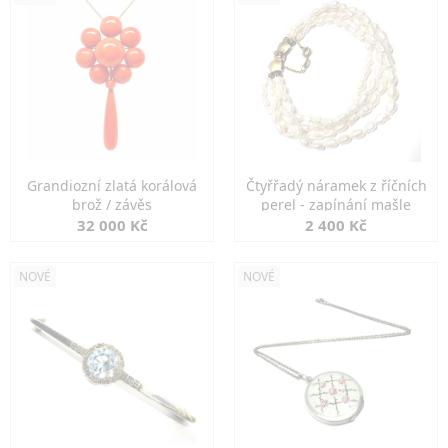
Grandiozní zlatá korálová
Čtyřřadý náramek z říčních
brož / závěs
perel - zapínání mašle
32 000 Kč
2 400 Kč
NOVÉ
NOVÉ