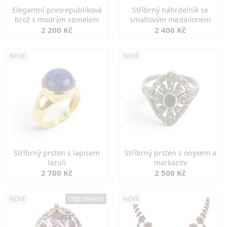
Elegantní prvorepubliková
Stříbrný náhrdelník se
brož s modrým spinelem
smaltovým medailonem
2 200 Kč
2 400 Kč
NOVÉ
NOVÉ
Stříbrný prsten s lapisem
Stříbrný prsten s onyxem a
lazuli
markazity
2 700 Kč
2 500 Kč
NOVÉ
OBJEDNÁNO
NOVÉ