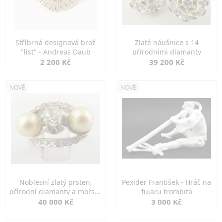
Stříbrná designová brož
Zlaté náušnice s 14
"list" - Andreas Daub
přírodními diamanty
2 200 Kč
39 200 Kč
NOVÉ
NOVÉ
Noblesní zlatý prsten,
Pexider František - Hráč na
přírodní diamanty a mořské
fujaru trombita
perly
40 000 Kč
3 000 Kč