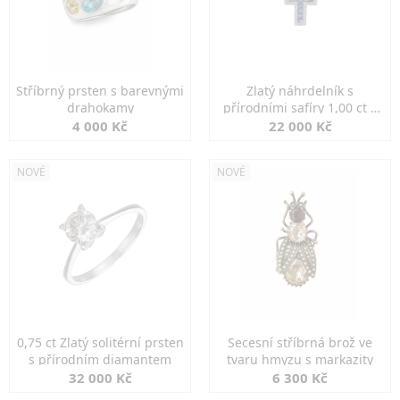
Stříbrný prsten s barevnými
Zlatý náhrdelník s
drahokamy
přírodními safíry 1,00 ct a
diamanty
4 000 Kč
22 000 Kč
NOVÉ
NOVÉ
0,75 ct Zlatý solitérní prsten
Secesní stříbrná brož ve
s přírodním diamantem
tvaru hmyzu s markazity
32 000 Kč
6 300 Kč