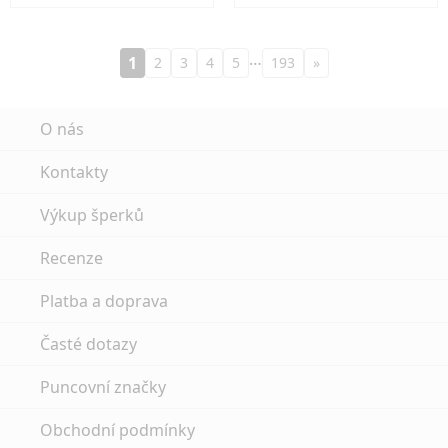
…
1
2
3
4
5
193
»
O nás
Kontakty
Výkup šperků
Recenze
Platba a doprava
Časté dotazy
Puncovní značky
Obchodní podmínky