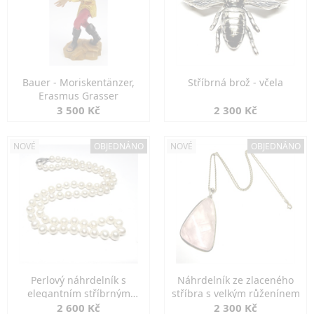
Bauer - Moriskentänzer,
Stříbrná brož - včela
Erasmus Grasser
3 500 Kč
2 300 Kč
NOVÉ
OBJEDNÁNO
NOVÉ
OBJEDNÁNO
Perlový náhrdelník s
Náhrdelník ze zlaceného
elegantním stříbrným
stříbra s velkým růženínem
zapínáním
2 600 Kč
2 300 Kč