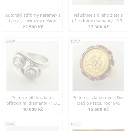
Autorský stříbrný náramek s
Náušnice z bílého zlata s
tyrkysy – výrazný design
přírodními diamanty - 0,30
ct
22 500 Kč
37 300 Kč
NOVÉ
NOVÉ
Prsten z bílého zlata s
Prsten se zlatou mincí Dos
přírodními diamanty - 1,00
Medio Pesos, rok 1945
ct
40 000 Kč
15 600 Kč
NOVÉ
NOVÉ