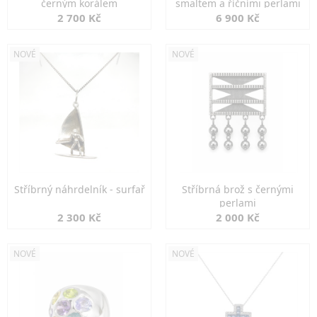
černým korálem
smaltem a říčními perlami
2 700 Kč
6 900 Kč
NOVÉ
NOVÉ
Stříbrný náhrdelník - surfař
Stříbrná brož s černými
perlami
2 300 Kč
2 000 Kč
NOVÉ
NOVÉ