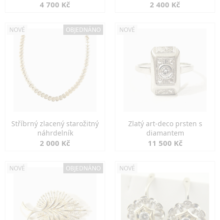
markazity
jemná elegance
4 700 Kč
2 400 Kč
NOVÉ
OBJEDNÁNO
NOVÉ
Stříbrný zlacený starožitný
Zlatý art-deco prsten s
náhrdelník
diamantem
2 000 Kč
11 500 Kč
NOVÉ
OBJEDNÁNO
NOVÉ