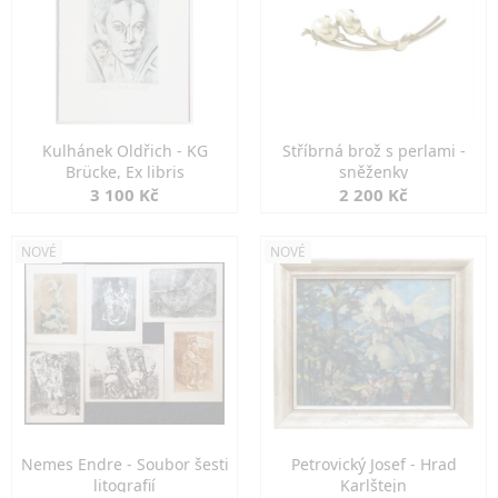
Kulhánek Oldřich - KG
Stříbrná brož s perlami -
Brücke, Ex libris
sněženky
3 100 Kč
2 200 Kč
NOVÉ
NOVÉ
Nemes Endre - Soubor šesti
Petrovický Josef - Hrad
litografií
Karlštejn