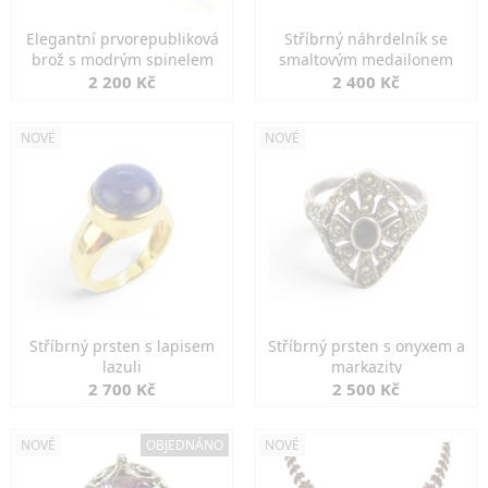
Elegantní prvorepubliková
Stříbrný náhrdelník se
brož s modrým spinelem
smaltovým medailonem
2 200 Kč
2 400 Kč
NOVÉ
NOVÉ
Stříbrný prsten s lapisem
Stříbrný prsten s onyxem a
lazuli
markazity
2 700 Kč
2 500 Kč
NOVÉ
OBJEDNÁNO
NOVÉ