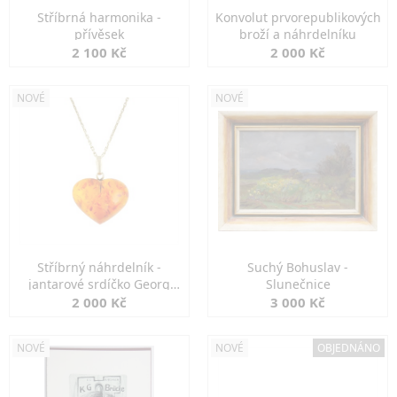
Stříbrná harmonika -
Konvolut prvorepublikových
přívěsek
broží a náhrdelníku
2 100 Kč
2 000 Kč
NOVÉ
NOVÉ
Stříbrný náhrdelník -
Suchý Bohuslav -
jantarové srdíčko Georg
Slunečnice
Kramer
2 000 Kč
3 000 Kč
NOVÉ
NOVÉ
OBJEDNÁNO