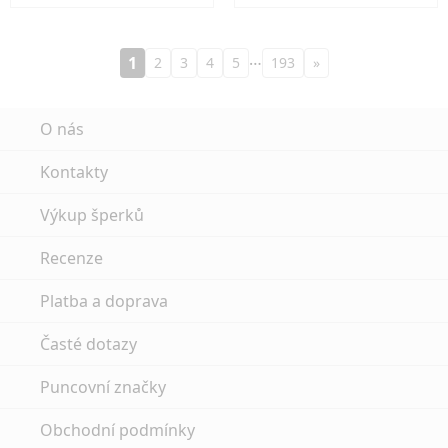
…
1
2
3
4
5
193
»
O nás
Kontakty
Výkup šperků
Recenze
Platba a doprava
Časté dotazy
Puncovní značky
Obchodní podmínky