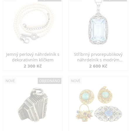
Jemný perlový náhrdelník s
Stříbrný prvorepublikový
dekorativním klíčkem
náhrdelník s modrým
spinelem
2 300 Kč
2 600 Kč
NOVÉ
OBJEDNÁNO
NOVÉ