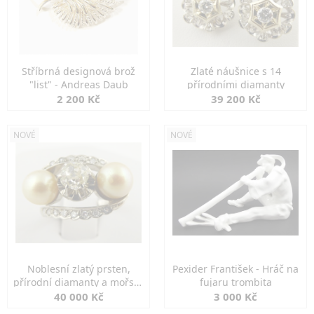
Stříbrná designová brož
Zlaté náušnice s 14
"list" - Andreas Daub
přírodními diamanty
2 200 Kč
39 200 Kč
NOVÉ
NOVÉ
Noblesní zlatý prsten,
Pexider František - Hráč na
přírodní diamanty a mořské
fujaru trombita
perly
40 000 Kč
3 000 Kč