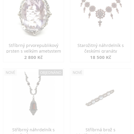
Stříbrný prvorepublikový
Starožitný náhrdelník s
prsten s velkým ametystem
českými granáty
2 800 Kč
18 500 Kč
NOVÉ
OBJEDNÁNO
NOVÉ
Stříbrný náhrdelník s
Stříbrná brož s