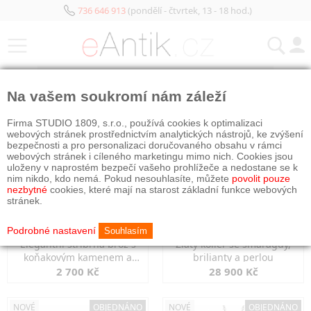
736 646 913
(pondělí - čtvrtek, 13 - 18 hod.)
KATEGORIE
Na vašem soukromí nám záleží
NOVÉ
OBJEDNÁNO
NOVÉ
OBJEDNÁNO
Firma STUDIO 1809, s.r.o., používá cookies k optimalizaci
webových stránek prostřednictvím analytických nástrojů, ke zvýšení
bezpečnosti a pro personalizaci doručovaného obsahu v rámci
webových stránek i cíleného marketingu mimo nich. Cookies jsou
uloženy v naprostém bezpečí vašeho prohlížeče a nedostane se k
nim nikdo, kdo nemá. Pokud nesouhlasíte, můžete
povolit pouze
nezbytné
cookies, které mají na starost základní funkce webových
stránek.
Podrobné nastavení
Souhlasím
Elegantní stříbrná brož s
Zlatý kolier se smaragdy,
koňakovým kamenem a
brilianty a perlou
markazity
2 700 Kč
28 900 Kč
NOVÉ
OBJEDNÁNO
NOVÉ
OBJEDNÁNO