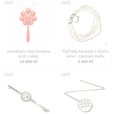
NOVÉ
NOVÉ
Grandiozní zlatá korálová
Čtyřřadý náramek z říčních
brož / závěs
perel - zapínání mašle
32 000 Kč
2 400 Kč
NOVÉ
NOVÉ