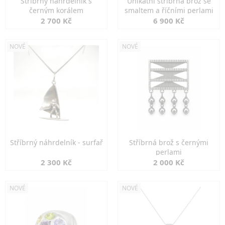
Stříbrný náhrdelník s
Unikátní stříbrná brož se
černým korálem
smaltem a říčními perlami
2 700 Kč
6 900 Kč
NOVÉ
NOVÉ
Stříbrný náhrdelník - surfař
Stříbrná brož s černými
perlami
2 300 Kč
2 000 Kč
NOVÉ
NOVÉ