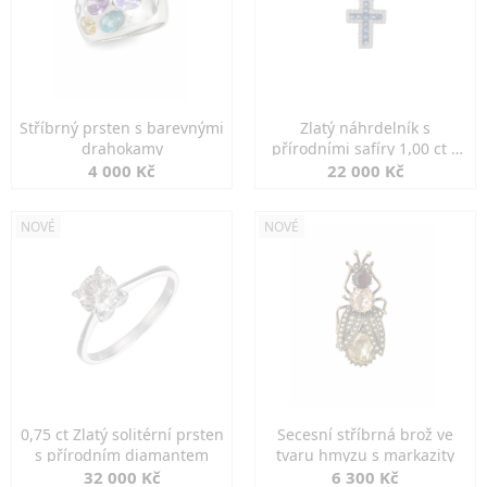
Stříbrný prsten s barevnými
Zlatý náhrdelník s
drahokamy
přírodními safíry 1,00 ct a
diamanty
4 000 Kč
22 000 Kč
NOVÉ
NOVÉ
0,75 ct Zlatý solitérní prsten
Secesní stříbrná brož ve
s přírodním diamantem
tvaru hmyzu s markazity
32 000 Kč
6 300 Kč