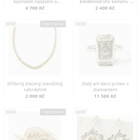
kouřovým topazem a
bleděmodrými kameny -
markazity
jemná elegance
4 700 Kč
2 400 Kč
NOVÉ
OBJEDNÁNO
NOVÉ
Stříbrný zlacený starožitný
Zlatý art-deco prsten s
náhrdelník
diamantem
2 000 Kč
11 500 Kč
NOVÉ
OBJEDNÁNO
NOVÉ