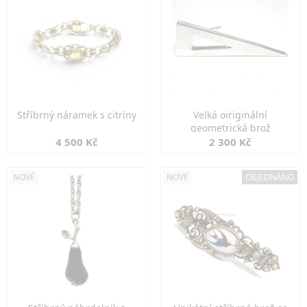
Stříbrný náramek s citríny
Velká oiriginální
geometrická brož
4 500 Kč
2 300 Kč
NOVÉ
NOVÉ
OBJEDNÁNO