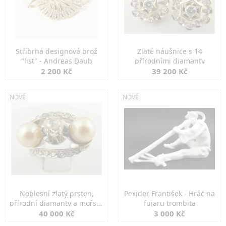
Stříbrná designová brož
Zlaté náušnice s 14
"list" - Andreas Daub
přírodními diamanty
2 200 Kč
39 200 Kč
NOVÉ
NOVÉ
Noblesní zlatý prsten,
Pexider František - Hráč na
přírodní diamanty a mořské
fujaru trombita
perly
40 000 Kč
3 000 Kč