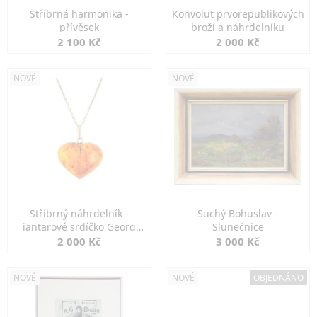
Stříbrná harmonika -
Konvolut prvorepublikových
přívěsek
broží a náhrdelníku
2 100 Kč
2 000 Kč
NOVÉ
NOVÉ
Stříbrný náhrdelník -
Suchý Bohuslav -
jantarové srdíčko Georg
Slunečnice
Kramer
2 000 Kč
3 000 Kč
NOVÉ
NOVÉ
OBJEDNÁNO