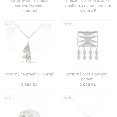
Stříbrný náhrdelník s
Unikátní stříbrná brož se
černým korálem
smaltem a říčními perlami
2 700 Kč
6 900 Kč
NOVÉ
NOVÉ
Stříbrný náhrdelník - surfař
Stříbrná brož s černými
perlami
2 300 Kč
2 000 Kč
NOVÉ
NOVÉ