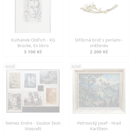
Kulhánek Oldřich - KG
Stříbrná brož s perlami -
Brücke, Ex libris
sněženky
3 100 Kč
2 200 Kč
NOVÉ
NOVÉ
Nemes Endre - Soubor šesti
Petrovický Josef - Hrad
litografií
Karlštejn