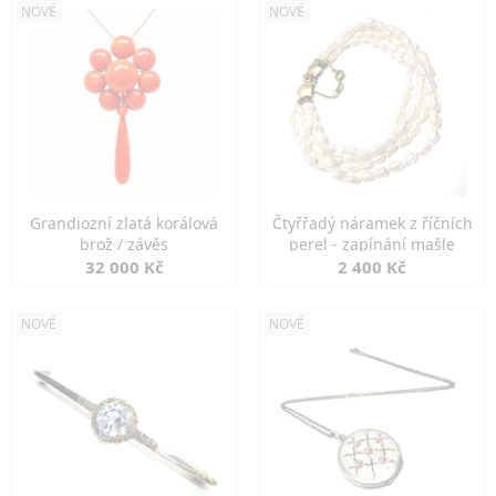
NOVÉ
NOVÉ
Grandiozní zlatá korálová
Čtyřřadý náramek z říčních
brož / závěs
perel - zapínání mašle
32 000 Kč
2 400 Kč
NOVÉ
NOVÉ