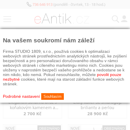
736 646 913
(pondělí - čtvrtek, 13 - 18 hod.)
KATEGORIE
Na vašem soukromí nám záleží
NOVÉ
OBJEDNÁNO
NOVÉ
OBJEDNÁNO
Firma STUDIO 1809, s.r.o., používá cookies k optimalizaci
webových stránek prostřednictvím analytických nástrojů, ke zvýšení
bezpečnosti a pro personalizaci doručovaného obsahu v rámci
webových stránek i cíleného marketingu mimo nich. Cookies jsou
uloženy v naprostém bezpečí vašeho prohlížeče a nedostane se k
nim nikdo, kdo nemá. Pokud nesouhlasíte, můžete
povolit pouze
nezbytné
cookies, které mají na starost základní funkce webových
stránek.
Podrobné nastavení
Souhlasím
Elegantní stříbrná brož s
Zlatý kolier se smaragdy,
koňakovým kamenem a
brilianty a perlou
markazity
2 700 Kč
28 900 Kč
NOVÉ
OBJEDNÁNO
NOVÉ
OBJEDNÁNO