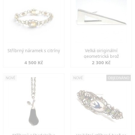
Stříbrný náramek s citríny
Velká oiriginální
geometrická brož
4 500 Kč
2 300 Kč
NOVÉ
NOVÉ
OBJEDNÁNO