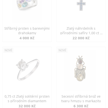
Stříbrný prsten s barevnými
Zlatý náhrdelník s
drahokamy
přírodními safíry 1,00 ct a
diamanty
4 000 Kč
22 000 Kč
NOVÉ
NOVÉ
0,75 ct Zlatý solitérní prsten
Secesní stříbrná brož ve
s přírodním diamantem
tvaru hmyzu s markazity
32 000 Kč
6 300 Kč