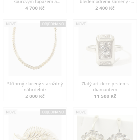
kouřovým topazem a
bleděmodrými kameny -
markazity
jemná elegance
4 700 Kč
2 400 Kč
NOVÉ
OBJEDNÁNO
NOVÉ
Stříbrný zlacený starožitný
Zlatý art-deco prsten s
náhrdelník
diamantem
2 000 Kč
11 500 Kč
NOVÉ
OBJEDNÁNO
NOVÉ