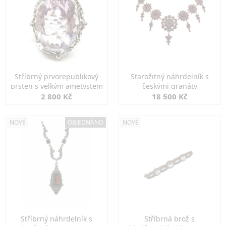
Stříbrný prvorepublikový
Starožitný náhrdelník s
prsten s velkým ametystem
českými granáty
2 800 Kč
18 500 Kč
NOVÉ
OBJEDNÁNO
NOVÉ
Stříbrný náhrdelník s
Stříbrná brož s