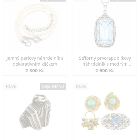
Jemný perlový náhrdelník s
Stříbrný prvorepublikový
dekorativním klíčkem
náhrdelník s modrým
spinelem
2 300 Kč
2 600 Kč
NOVÉ
OBJEDNÁNO
NOVÉ