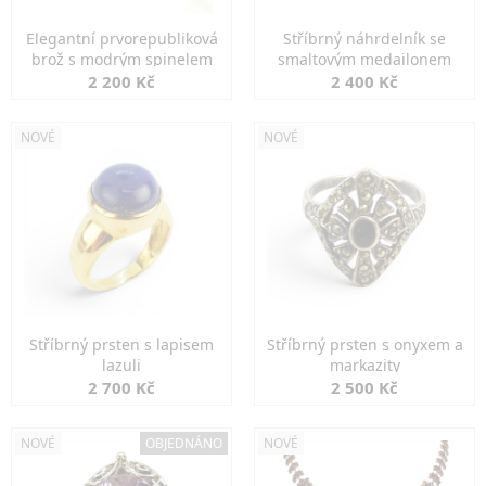
Elegantní prvorepubliková
Stříbrný náhrdelník se
brož s modrým spinelem
smaltovým medailonem
2 200 Kč
2 400 Kč
NOVÉ
NOVÉ
Stříbrný prsten s lapisem
Stříbrný prsten s onyxem a
lazuli
markazity
2 700 Kč
2 500 Kč
NOVÉ
OBJEDNÁNO
NOVÉ