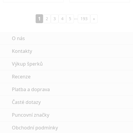
…
1
2
3
4
5
193
»
O nás
Kontakty
Výkup šperků
Recenze
Platba a doprava
Časté dotazy
Puncovní značky
Obchodní podmínky