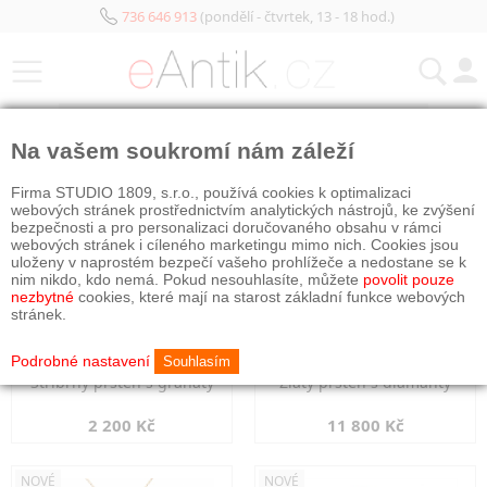
736 646 913
(pondělí - čtvrtek, 13 - 18 hod.)
KATEGORIE
Na vašem soukromí nám záleží
NOVÉ
NOVÉ
Firma STUDIO 1809, s.r.o., používá cookies k optimalizaci
webových stránek prostřednictvím analytických nástrojů, ke zvýšení
bezpečnosti a pro personalizaci doručovaného obsahu v rámci
webových stránek i cíleného marketingu mimo nich. Cookies jsou
uloženy v naprostém bezpečí vašeho prohlížeče a nedostane se k
nim nikdo, kdo nemá. Pokud nesouhlasíte, můžete
povolit pouze
nezbytné
cookies, které mají na starost základní funkce webových
stránek.
Podrobné nastavení
Souhlasím
Stříbrný prsten s granáty
Zlatý prsten s diamanty
2 200 Kč
11 800 Kč
NOVÉ
NOVÉ