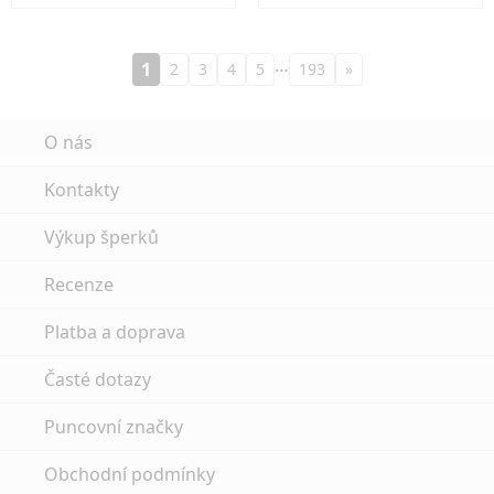
…
1
2
3
4
5
193
»
O nás
Kontakty
Výkup šperků
Recenze
Platba a doprava
Časté dotazy
Puncovní značky
Obchodní podmínky