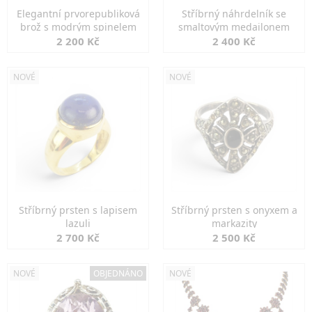
Elegantní prvorepubliková
Stříbrný náhrdelník se
brož s modrým spinelem
smaltovým medailonem
2 200 Kč
2 400 Kč
NOVÉ
NOVÉ
Stříbrný prsten s lapisem
Stříbrný prsten s onyxem a
lazuli
markazity
2 700 Kč
2 500 Kč
NOVÉ
OBJEDNÁNO
NOVÉ