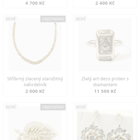
markazity
jemná elegance
4 700 Kč
2 400 Kč
NOVÉ
OBJEDNÁNO
NOVÉ
Stříbrný zlacený starožitný
Zlatý art-deco prsten s
náhrdelník
diamantem
2 000 Kč
11 500 Kč
NOVÉ
OBJEDNÁNO
NOVÉ