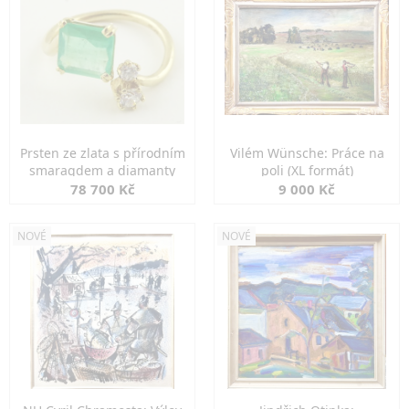
Prsten ze zlata s přírodním
Vilém Wünsche: Práce na
smaragdem a diamanty
poli (XL formát)
78 700 Kč
9 000 Kč
NOVÉ
NOVÉ