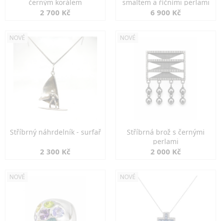
černým korálem
smaltem a říčními perlami
2 700 Kč
6 900 Kč
NOVÉ
NOVÉ
Stříbrný náhrdelník - surfař
Stříbrná brož s černými
perlami
2 300 Kč
2 000 Kč
NOVÉ
NOVÉ