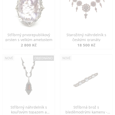
Stříbrný prvorepublikový
Starožitný náhrdelník s
prsten s velkým ametystem
českými granáty
2 800 Kč
18 500 Kč
NOVÉ
OBJEDNÁNO
NOVÉ
Stříbrný náhrdelník s
Stříbrná brož s
kouřovým topazem a
bleděmodrými kameny -