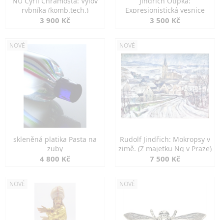
NU Cyril Chramosta: Výlov
Jindřich Otipka:
rybníka (komb.tech.)
Expresionistická vesnice
3 900 Kč
3 500 Kč
NOVÉ
NOVÉ
skleněná platika Pasta na
Rudolf Jindřich: Mokropsy v
zuby
zimě. (Z majetku Ng v Praze)
4 800 Kč
7 500 Kč
NOVÉ
NOVÉ