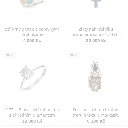
Stříbrný prsten s barevnými
Zlatý náhrdelník s
drahokamy
přírodními safíry 1,00 ct a
diamanty
4 000 Kč
22 000 Kč
NOVÉ
NOVÉ
0,75 ct Zlatý solitérní prsten
Secesní stříbrná brož ve
s přírodním diamantem
tvaru hmyzu s markazity
32 000 Kč
6 300 Kč