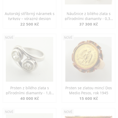
Autorský stříbrný náramek s
Náušnice z bílého zlata s
tyrkysy – výrazný design
přírodními diamanty - 0,30
ct
22 500 Kč
37 300 Kč
NOVÉ
NOVÉ
Prsten z bílého zlata s
Prsten se zlatou mincí Dos
přírodními diamanty - 1,00
Medio Pesos, rok 1945
ct
40 000 Kč
15 600 Kč
NOVÉ
NOVÉ