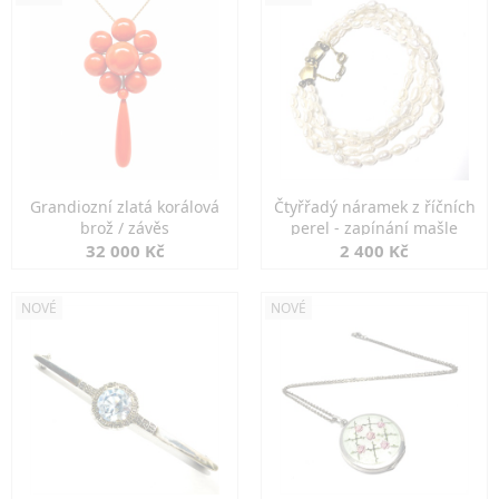
Grandiozní zlatá korálová
Čtyřřadý náramek z říčních
brož / závěs
perel - zapínání mašle
32 000 Kč
2 400 Kč
NOVÉ
NOVÉ