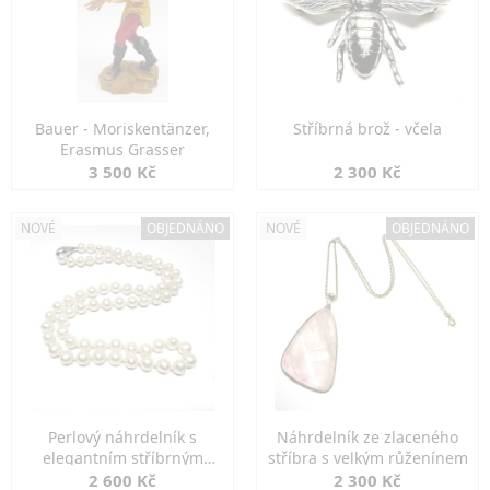
Bauer - Moriskentänzer,
Stříbrná brož - včela
Erasmus Grasser
3 500 Kč
2 300 Kč
NOVÉ
OBJEDNÁNO
NOVÉ
OBJEDNÁNO
Perlový náhrdelník s
Náhrdelník ze zlaceného
elegantním stříbrným
stříbra s velkým růženínem
zapínáním
2 600 Kč
2 300 Kč