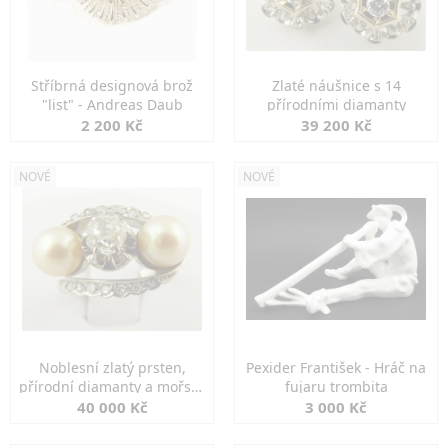
Stříbrná designová brož
Zlaté náušnice s 14
"list" - Andreas Daub
přírodními diamanty
2 200 Kč
39 200 Kč
NOVÉ
NOVÉ
Noblesní zlatý prsten,
Pexider František - Hráč na
přírodní diamanty a mořské
fujaru trombita
perly
40 000 Kč
3 000 Kč