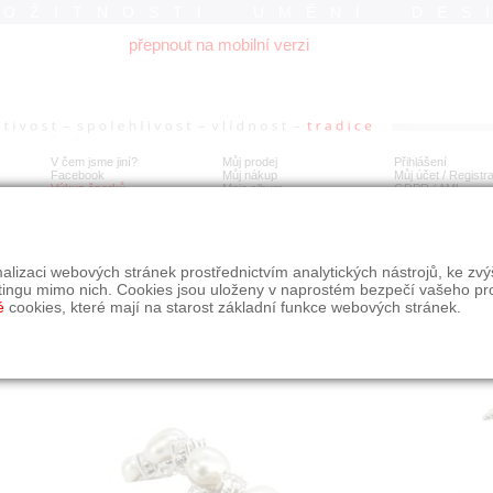
ROŽITNOSTI UMĚNÍ DES
přepnout na mobilní verzi
V čem jsme jiní?
Můj prodej
Přihlášení
Facebook
Můj nákup
Můj účet / Registr
Výkup šperků
Moje album
GDPR
/
AML
tý náramek s diamanty 1,25 ct a perlami
alizaci webových stránek prostřednictvím analytických nástrojů, ke zv
tingu mimo nich. Cookies jsou uloženy v naprostém bezpečí vašeho pr
é
cookies, které mají na starost základní funkce webových stránek.
Í
MÍSTO EXPEDICE
Počet návštěv: 800
poslat příteli
Praha
uložit do alba
dotaz na prodejce