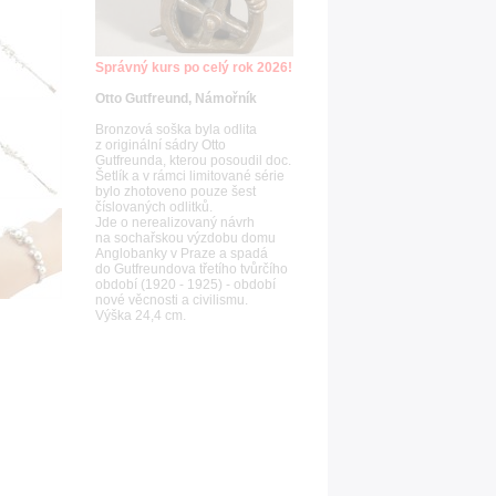
Správný kurs po celý rok 2026!
Otto Gutfreund, Námořník
Bronzová soška byla odlita
z originální sádry Otto
Gutfreunda, kterou posoudil doc.
Šetlík a v rámci limitované série
bylo zhotoveno pouze šest
číslovaných odlitků.
Jde o nerealizovaný návrh
na sochařskou výzdobu domu
Anglobanky v Praze a spadá
do Gutfreundova třetího tvůrčího
období (1920 - 1925) - období
nové věcnosti a civilismu.
Výška 24,4 cm.