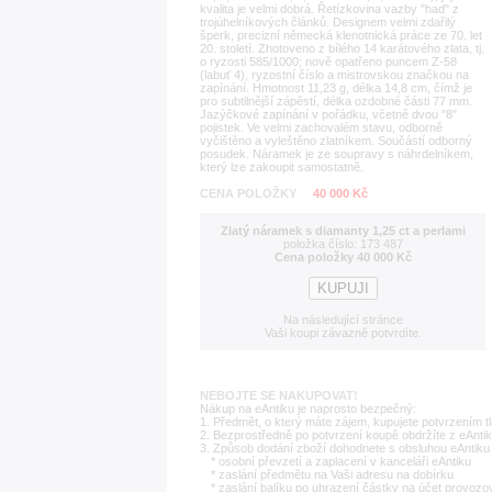
kvalita je velmi dobrá. Řetízkovina vazby "had" z
trojúhelníkových článků. Designem velmi zdařilý
šperk, precizní německá klenotnická práce ze 70. let
20. století. Zhotoveno z bílého 14 karátového zlata, tj.
o ryzosti 585/1000; nově opatřeno puncem Z-58
(labuť 4), ryzostní číslo a mistrovskou značkou na
zapínání. Hmotnost 11,23 g, délka 14,8 cm, čímž je
pro subtilnější zápěstí, délka ozdobné části 77 mm.
Jazýčkové zapínání v pořádku, včetně dvou "8"
pojistek. Ve velmi zachovalém stavu, odborně
vyčištěno a vyleštěno zlatníkem. Součástí odborný
posudek. Náramek je ze soupravy s náhrdelníkem,
který lze zakoupit samostatně.
CENA POLOŽKY
40 000 Kč
Zlatý náramek s diamanty 1,25 ct a perlami
položka číslo: 173 487
Cena položky 40 000 Kč
Na následující stránce
Vaši koupi závazně potvrdíte.
NEBOJTE SE NAKUPOVAT!
Nákup na eAntiku je naprosto bezpečný:
1. Předmět, o který máte zájem, kupujete potvrzením t
2. Bezprostředně po potvrzení koupě obdržíte z eAntik
3. Způsob dodání zboží dohodnete s obsluhou eAntiku 
* osobní převzetí a zaplacení v kanceláři eAntiku
* zaslání předmětu na Vaši adresu na dobírku
* zaslání balíku po uhrazení částky na účet provozo