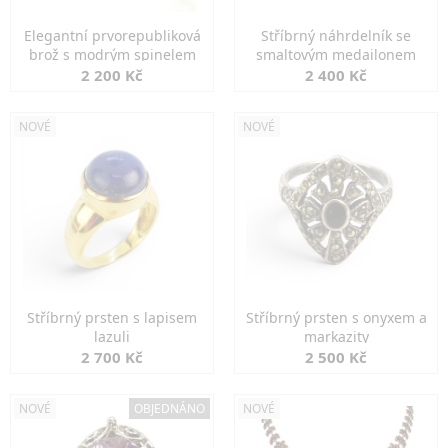
Elegantní prvorepubliková
Stříbrný náhrdelník se
brož s modrým spinelem
smaltovým medailonem
2 200 Kč
2 400 Kč
NOVÉ
NOVÉ
Stříbrný prsten s lapisem
Stříbrný prsten s onyxem a
lazuli
markazity
2 700 Kč
2 500 Kč
NOVÉ
OBJEDNÁNO
NOVÉ