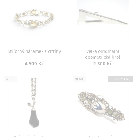
Stříbrný náramek s citríny
Velká oiriginální
geometrická brož
4 500 Kč
2 300 Kč
NOVÉ
NOVÉ
OBJEDNÁNO