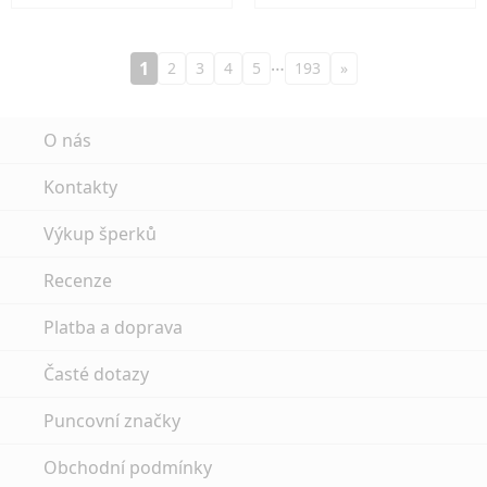
…
1
2
3
4
5
193
»
O nás
Kontakty
Výkup šperků
Recenze
Platba a doprava
Časté dotazy
Puncovní značky
Obchodní podmínky