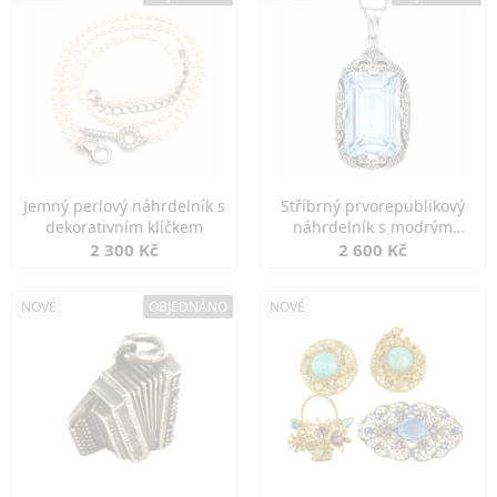
Jemný perlový náhrdelník s
Stříbrný prvorepublikový
dekorativním klíčkem
náhrdelník s modrým
spinelem
2 300 Kč
2 600 Kč
NOVÉ
OBJEDNÁNO
NOVÉ