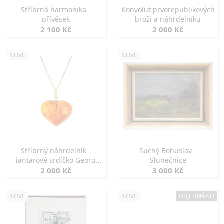
Stříbrná harmonika -
Konvolut prvorepublikových
přívěsek
broží a náhrdelníku
2 100 Kč
2 000 Kč
NOVÉ
NOVÉ
Stříbrný náhrdelník -
Suchý Bohuslav -
jantarové srdíčko Georg
Slunečnice
Kramer
2 000 Kč
3 000 Kč
NOVÉ
NOVÉ
OBJEDNÁNO