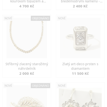
kouřovým topazem a
bleděmodrými kameny -
markazity
jemná elegance
4 700 Kč
2 400 Kč
NOVÉ
OBJEDNÁNO
NOVÉ
Stříbrný zlacený starožitný
Zlatý art-deco prsten s
náhrdelník
diamantem
2 000 Kč
11 500 Kč
NOVÉ
OBJEDNÁNO
NOVÉ