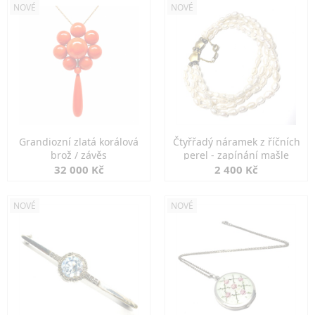
NOVÉ
NOVÉ
Grandiozní zlatá korálová
Čtyřřadý náramek z říčních
brož / závěs
perel - zapínání mašle
32 000 Kč
2 400 Kč
NOVÉ
NOVÉ