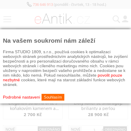
736 646 913
(pondělí - čtvrtek, 13 - 18 hod.)
KATEGORIE
Na vašem soukromí nám záleží
NOVÉ
OBJEDNÁNO
NOVÉ
OBJEDNÁNO
Firma STUDIO 1809, s.r.o., používá cookies k optimalizaci
webových stránek prostřednictvím analytických nástrojů, ke zvýšení
bezpečnosti a pro personalizaci doručovaného obsahu v rámci
webových stránek i cíleného marketingu mimo nich. Cookies jsou
uloženy v naprostém bezpečí vašeho prohlížeče a nedostane se k
nim nikdo, kdo nemá. Pokud nesouhlasíte, můžete
povolit pouze
nezbytné
cookies, které mají na starost základní funkce webových
stránek.
Podrobné nastavení
Souhlasím
Elegantní stříbrná brož s
Zlatý kolier se smaragdy,
koňakovým kamenem a
brilianty a perlou
markazity
2 700 Kč
28 900 Kč
NOVÉ
OBJEDNÁNO
NOVÉ
OBJEDNÁNO