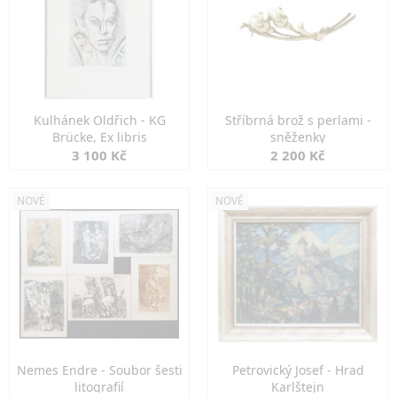
Kulhánek Oldřich - KG
Stříbrná brož s perlami -
Brücke, Ex libris
sněženky
3 100 Kč
2 200 Kč
NOVÉ
NOVÉ
Nemes Endre - Soubor šesti
Petrovický Josef - Hrad
litografií
Karlštejn