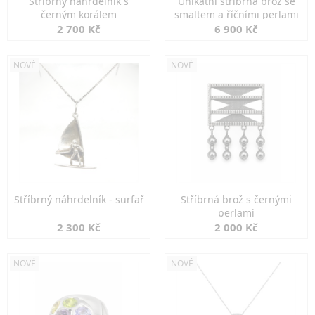
Stříbrný náhrdelník s
Unikátní stříbrná brož se
černým korálem
smaltem a říčními perlami
2 700 Kč
6 900 Kč
NOVÉ
NOVÉ
Stříbrný náhrdelník - surfař
Stříbrná brož s černými
perlami
2 300 Kč
2 000 Kč
NOVÉ
NOVÉ