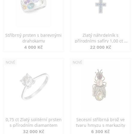
Stříbrný prsten s barevnými
Zlatý náhrdelník s
drahokamy
přírodními safíry 1,00 ct a
diamanty
4 000 Kč
22 000 Kč
NOVÉ
NOVÉ
0,75 ct Zlatý solitérní prsten
Secesní stříbrná brož ve
s přírodním diamantem
tvaru hmyzu s markazity
32 000 Kč
6 300 Kč