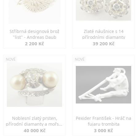
Stříbrná designová brož
Zlaté náušnice s 14
"list" - Andreas Daub
přírodními diamanty
2 200 Kč
39 200 Kč
NOVÉ
NOVÉ
Noblesní zlatý prsten,
Pexider František - Hráč na
přírodní diamanty a mořské
fujaru trombita
perly
40 000 Kč
3 000 Kč