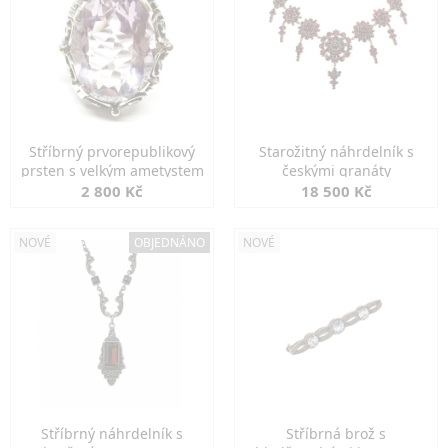
Stříbrný prvorepublikový
Starožitný náhrdelník s
prsten s velkým ametystem
českými granáty
2 800 Kč
18 500 Kč
NOVÉ
OBJEDNÁNO
NOVÉ
Stříbrný náhrdelník s
Stříbrná brož s