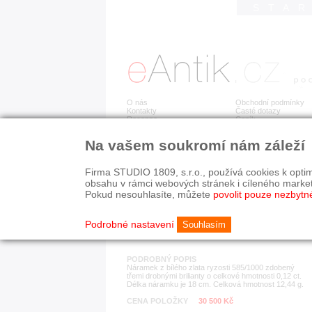
STA
O nás
Obchodní podmínky
Kontakty
Časté dotazy
Recenze
Ceník
Na vašem soukromí nám záleží
Detail položky
č. 172 339
Zla
Firma STUDIO 1809, s.r.o., používá cookies k optim
obsahu v rámci webových stránek i cíleného marke
Pokud nesouhlasíte, můžete
povolit pouze nezbytn
KATEGORIE
HISTORICKÉ OBDOB
náramky
současnost
Podrobné nastavení
Souhlasím
PODROBNÝ POPIS
Náramek z bílého zlata ryzosti 585/1000 zdobený
třemi drobnými brilianty o celkové hmotnosti 0,12 ct.
Délka náramku je 18 cm. Celková hmotnost 12,44 g.
CENA POLOŽKY
30 500 Kč