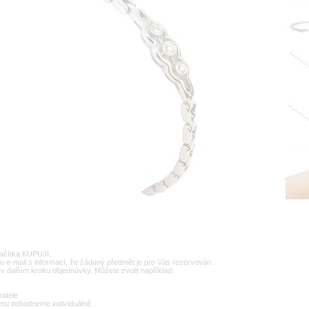
lačítka KUPUJI.
u e-mail s informací, že žádaný předmět je pro Vás rezervován.
v dalším kroku objednávky. Můžete zvolit například:
vatele
enu dohodneme individuálně