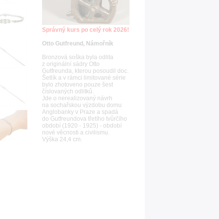
Správný kurs po celý rok 2026!
Otto Gutfreund, Námořník
Bronzová soška byla odlita
z originální sádry Otto
Gutfreunda, kterou posoudil doc.
Šetlík a v rámci limitované série
bylo zhotoveno pouze šest
číslovaných odlitků.
Jde o nerealizovaný návrh
na sochařskou výzdobu domu
Anglobanky v Praze a spadá
do Gutfreundova třetího tvůrčího
období (1920 - 1925) - období
nové věcnosti a civilismu.
Výška 24,4 cm.