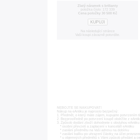
Zlatý náramek s brilianty
položka číslo: 172 339
Cena položky 30 500 Kč
Na následující stránce
Vaši koupi závazně potvrdíte.
NEBOJTE SE NAKUPOVAT!
Nákup na eAntiku je naprosto bezpečný:
1. Předmět, o který máte zájem, kupujete potvrzením t
2. Bezprostředně po potvrzení koupě obdržíte z eAntik
3. Způsob dodání zboží dohodnete s obsluhou eAntiku 
* osobní převzetí a zaplacení v kanceláři eAntiku
* zaslání předmětu na Vaši adresu na dobírku
* zaslání balíku po uhrazení částky na účet provozo
* u objemných předmětů s Vámi způsob předání a c