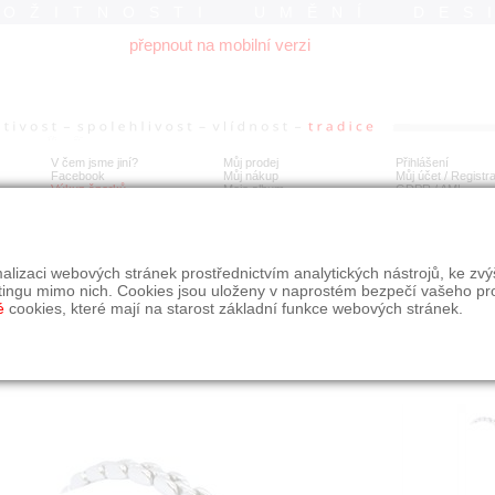
ROŽITNOSTI UMĚNÍ DES
přepnout na mobilní verzi
V čem jsme jiní?
Můj prodej
Přihlášení
Facebook
Můj nákup
Můj účet / Registr
Výkup šperků
Moje album
GDPR
/
AML
tý náramek s brilianty
alizaci webových stránek prostřednictvím analytických nástrojů, ke zv
tingu mimo nich. Cookies jsou uloženy v naprostém bezpečí vašeho pr
é
cookies, které mají na starost základní funkce webových stránek.
Í
MÍSTO EXPEDICE
Počet návštěv: 954
poslat příteli
Praha
uložit do alba
dotaz na prodejce