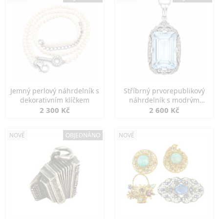
Jemný perlový náhrdelník s
Stříbrný prvorepublikový
dekorativním klíčkem
náhrdelník s modrým
spinelem
2 300 Kč
2 600 Kč
NOVÉ
OBJEDNÁNO
NOVÉ