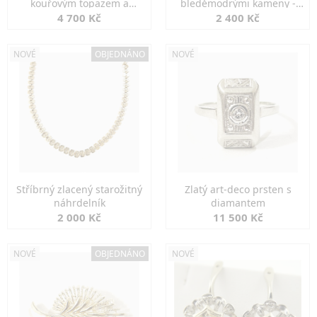
kouřovým topazem a
bleděmodrými kameny -
markazity
jemná elegance
4 700 Kč
2 400 Kč
NOVÉ
OBJEDNÁNO
NOVÉ
Stříbrný zlacený starožitný
Zlatý art-deco prsten s
náhrdelník
diamantem
2 000 Kč
11 500 Kč
NOVÉ
OBJEDNÁNO
NOVÉ