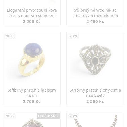
Elegantní prvorepubliková
Stříbrný náhrdelník se
brož s modrým spinelem
smaltovým medailonem
2 200 Kč
2 400 Kč
NOVÉ
NOVÉ
Stříbrný prsten s lapisem
Stříbrný prsten s onyxem a
lazuli
markazity
2 700 Kč
2 500 Kč
NOVÉ
OBJEDNÁNO
NOVÉ