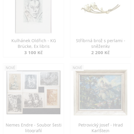
Kulhánek Oldřich - KG
Stříbrná brož s perlami -
Brücke, Ex libris
sněženky
3 100 Kč
2 200 Kč
NOVÉ
NOVÉ
Nemes Endre - Soubor šesti
Petrovický Josef - Hrad
litografií
Karlštejn