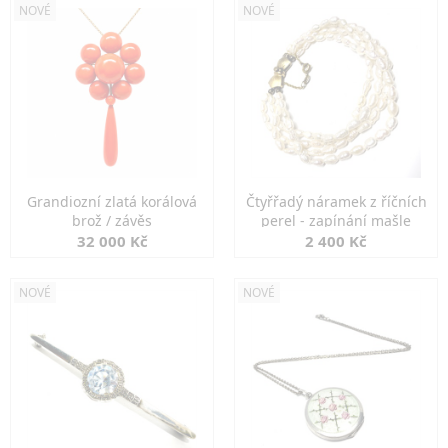
NOVÉ
NOVÉ
Grandiozní zlatá korálová
Čtyřřadý náramek z říčních
brož / závěs
perel - zapínání mašle
32 000 Kč
2 400 Kč
NOVÉ
NOVÉ