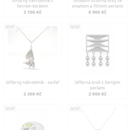
Stříbrný náhrdelník s
Unikátní stříbrná brož se
černým korálem
smaltem a říčními perlami
2 700 Kč
6 900 Kč
NOVÉ
NOVÉ
Stříbrný náhrdelník - surfař
Stříbrná brož s černými
perlami
2 300 Kč
2 000 Kč
NOVÉ
NOVÉ