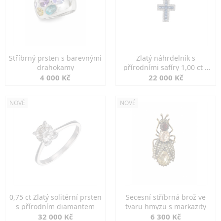
Stříbrný prsten s barevnými
Zlatý náhrdelník s
drahokamy
přírodními safíry 1,00 ct a
diamanty
4 000 Kč
22 000 Kč
NOVÉ
NOVÉ
0,75 ct Zlatý solitérní prsten
Secesní stříbrná brož ve
s přírodním diamantem
tvaru hmyzu s markazity
32 000 Kč
6 300 Kč