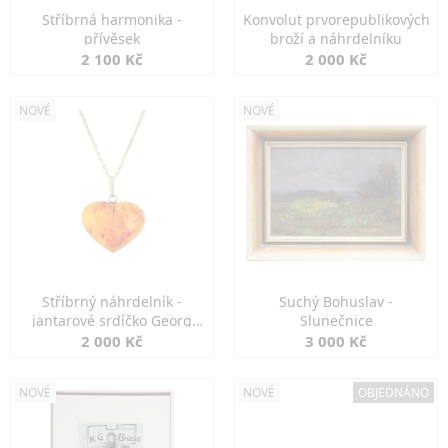
Stříbrná harmonika -
Konvolut prvorepublikových
přívěsek
broží a náhrdelníku
2 100 Kč
2 000 Kč
NOVÉ
NOVÉ
Stříbrný náhrdelník -
Suchý Bohuslav -
jantarové srdíčko Georg
Slunečnice
Kramer
2 000 Kč
3 000 Kč
NOVÉ
NOVÉ
OBJEDNÁNO