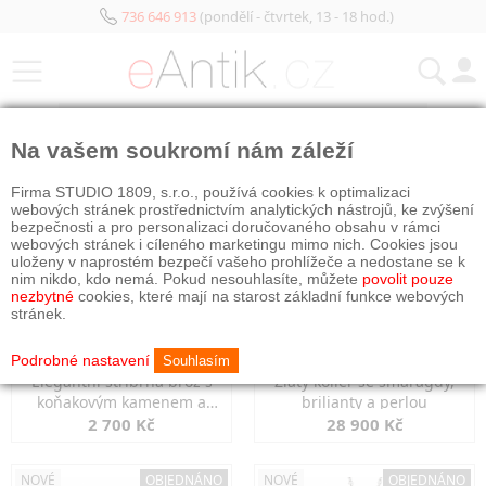
736 646 913
(pondělí - čtvrtek, 13 - 18 hod.)
KATEGORIE
Na vašem soukromí nám záleží
NOVÉ
NOVÉ
OBJEDNÁNO
Firma STUDIO 1809, s.r.o., používá cookies k optimalizaci
webových stránek prostřednictvím analytických nástrojů, ke zvýšení
bezpečnosti a pro personalizaci doručovaného obsahu v rámci
webových stránek i cíleného marketingu mimo nich. Cookies jsou
uloženy v naprostém bezpečí vašeho prohlížeče a nedostane se k
nim nikdo, kdo nemá. Pokud nesouhlasíte, můžete
povolit pouze
nezbytné
cookies, které mají na starost základní funkce webových
stránek.
Podrobné nastavení
Souhlasím
Elegantní stříbrná brož s
Zlatý kolier se smaragdy,
koňakovým kamenem a
brilianty a perlou
markazity
2 700 Kč
28 900 Kč
NOVÉ
OBJEDNÁNO
NOVÉ
OBJEDNÁNO