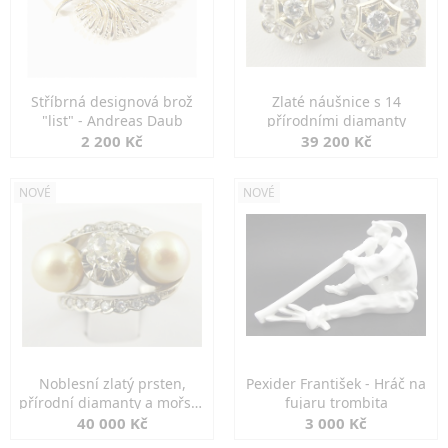
Stříbrná designová brož
Zlaté náušnice s 14
"list" - Andreas Daub
přírodními diamanty
2 200 Kč
39 200 Kč
NOVÉ
NOVÉ
Noblesní zlatý prsten,
Pexider František - Hráč na
přírodní diamanty a mořské
fujaru trombita
perly
40 000 Kč
3 000 Kč