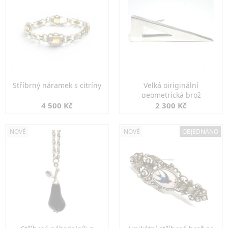
Stříbrný náramek s citríny
Velká oiriginální
geometrická brož
4 500 Kč
2 300 Kč
NOVÉ
NOVÉ
OBJEDNÁNO