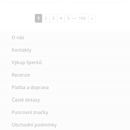
…
1
2
3
4
5
193
»
O nás
Kontakty
Výkup šperků
Recenze
Platba a doprava
Časté dotazy
Puncovní značky
Obchodní podmínky