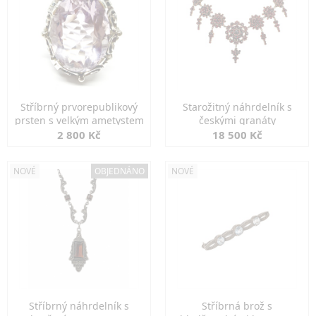
Stříbrný prvorepublikový
Starožitný náhrdelník s
prsten s velkým ametystem
českými granáty
2 800 Kč
18 500 Kč
NOVÉ
OBJEDNÁNO
NOVÉ
Stříbrný náhrdelník s
Stříbrná brož s