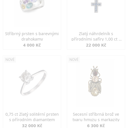
Stříbrný prsten s barevnými
Zlatý náhrdelník s
drahokamy
přírodními safíry 1,00 ct a
diamanty
4 000 Kč
22 000 Kč
NOVÉ
NOVÉ
0,75 ct Zlatý solitérní prsten
Secesní stříbrná brož ve
s přírodním diamantem
tvaru hmyzu s markazity
32 000 Kč
6 300 Kč