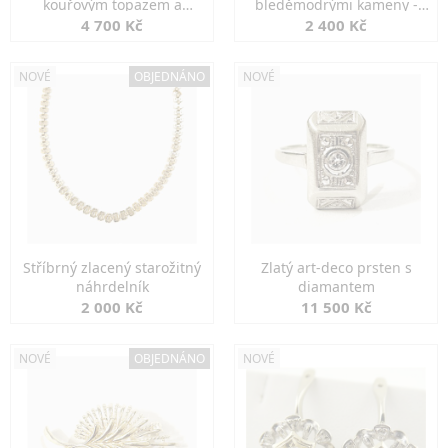
kouřovým topazem a
bleděmodrými kameny -
markazity
jemná elegance
4 700 Kč
2 400 Kč
NOVÉ
OBJEDNÁNO
NOVÉ
Stříbrný zlacený starožitný
Zlatý art-deco prsten s
náhrdelník
diamantem
2 000 Kč
11 500 Kč
NOVÉ
OBJEDNÁNO
NOVÉ