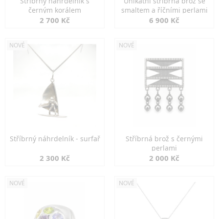
Stříbrný náhrdelník s
Unikátní stříbrná brož se
černým korálem
smaltem a říčními perlami
2 700 Kč
6 900 Kč
NOVÉ
NOVÉ
Stříbrný náhrdelník - surfař
Stříbrná brož s černými
perlami
2 300 Kč
2 000 Kč
NOVÉ
NOVÉ