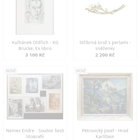
Kulhánek Oldřich - KG
Stříbrná brož s perlami -
Brücke, Ex libris
sněženky
3 100 Kč
2 200 Kč
NOVÉ
NOVÉ
Nemes Endre - Soubor šesti
Petrovický Josef - Hrad
litografií
Karlštejn