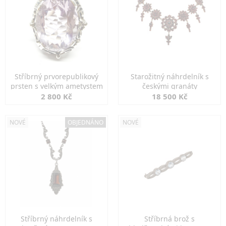
Stříbrný prvorepublikový
Starožitný náhrdelník s
prsten s velkým ametystem
českými granáty
2 800 Kč
18 500 Kč
NOVÉ
OBJEDNÁNO
NOVÉ
Stříbrný náhrdelník s
Stříbrná brož s