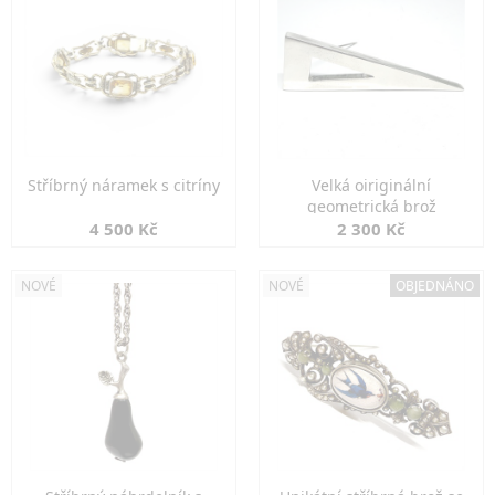
Stříbrný náramek s citríny
Velká oiriginální
geometrická brož
4 500 Kč
2 300 Kč
NOVÉ
NOVÉ
OBJEDNÁNO