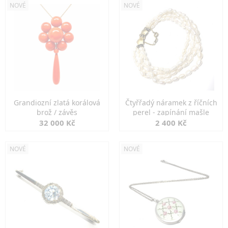
NOVÉ
NOVÉ
Grandiozní zlatá korálová
Čtyřřadý náramek z říčních
brož / závěs
perel - zapínání mašle
32 000 Kč
2 400 Kč
NOVÉ
NOVÉ