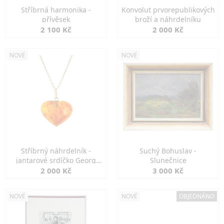
Stříbrná harmonika -
Konvolut prvorepublikových
přívěsek
broží a náhrdelníku
2 100 Kč
2 000 Kč
NOVÉ
NOVÉ
Stříbrný náhrdelník -
Suchý Bohuslav -
jantarové srdíčko Georg
Slunečnice
Kramer
2 000 Kč
3 000 Kč
NOVÉ
NOVÉ
OBJEDNÁNO