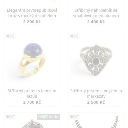
Elegantní prvorepubliková
Stříbrný náhrdelník se
brož s modrým spinelem
smaltovým medailonem
2 200 Kč
2 400 Kč
NOVÉ
NOVÉ
Stříbrný prsten s lapisem
Stříbrný prsten s onyxem a
lazuli
markazity
2 700 Kč
2 500 Kč
NOVÉ
OBJEDNÁNO
NOVÉ