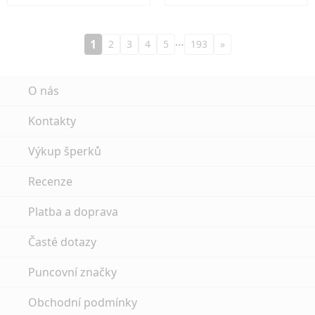
…
1
2
3
4
5
193
»
O nás
Kontakty
Výkup šperků
Recenze
Platba a doprava
Časté dotazy
Puncovní značky
Obchodní podmínky