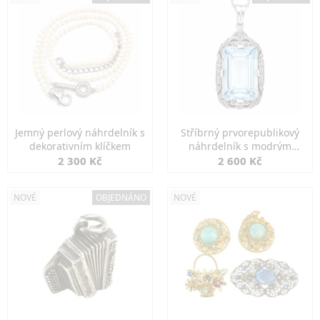
Jemný perlový náhrdelník s
Stříbrný prvorepublikový
dekorativním klíčkem
náhrdelník s modrým
spinelem
2 300 Kč
2 600 Kč
NOVÉ
OBJEDNÁNO
NOVÉ