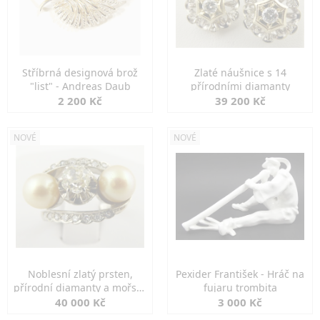
Stříbrná designová brož
Zlaté náušnice s 14
"list" - Andreas Daub
přírodními diamanty
2 200 Kč
39 200 Kč
NOVÉ
NOVÉ
Noblesní zlatý prsten,
Pexider František - Hráč na
přírodní diamanty a mořské
fujaru trombita
perly
40 000 Kč
3 000 Kč