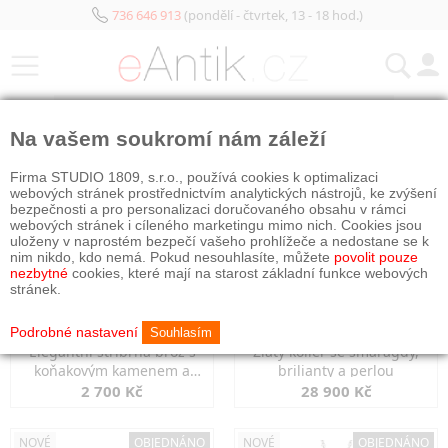
736 646 913
(pondělí - čtvrtek, 13 - 18 hod.)
KATEGORIE
Na vašem soukromí nám záleží
NOVÉ
OBJEDNÁNO
NOVÉ
OBJEDNÁNO
Firma STUDIO 1809, s.r.o., používá cookies k optimalizaci
webových stránek prostřednictvím analytických nástrojů, ke zvýšení
bezpečnosti a pro personalizaci doručovaného obsahu v rámci
webových stránek i cíleného marketingu mimo nich. Cookies jsou
uloženy v naprostém bezpečí vašeho prohlížeče a nedostane se k
nim nikdo, kdo nemá. Pokud nesouhlasíte, můžete
povolit pouze
nezbytné
cookies, které mají na starost základní funkce webových
stránek.
Podrobné nastavení
Souhlasím
Elegantní stříbrná brož s
Zlatý kolier se smaragdy,
koňakovým kamenem a
brilianty a perlou
markazity
2 700 Kč
28 900 Kč
NOVÉ
OBJEDNÁNO
NOVÉ
OBJEDNÁNO