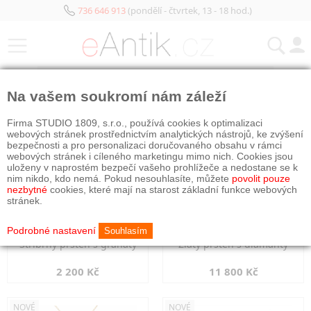
736 646 913
(pondělí - čtvrtek, 13 - 18 hod.)
KATEGORIE
Na vašem soukromí nám záleží
NOVÉ
NOVÉ
Firma STUDIO 1809, s.r.o., používá cookies k optimalizaci
webových stránek prostřednictvím analytických nástrojů, ke zvýšení
bezpečnosti a pro personalizaci doručovaného obsahu v rámci
webových stránek i cíleného marketingu mimo nich. Cookies jsou
uloženy v naprostém bezpečí vašeho prohlížeče a nedostane se k
nim nikdo, kdo nemá. Pokud nesouhlasíte, můžete
povolit pouze
nezbytné
cookies, které mají na starost základní funkce webových
stránek.
Podrobné nastavení
Souhlasím
Stříbrný prsten s granáty
Zlatý prsten s diamanty
2 200 Kč
11 800 Kč
NOVÉ
NOVÉ