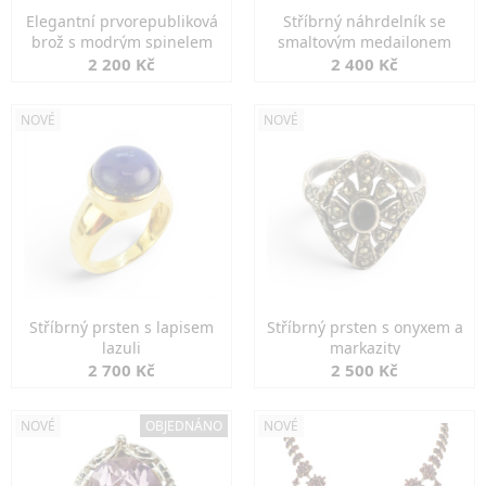
Elegantní prvorepubliková
Stříbrný náhrdelník se
brož s modrým spinelem
smaltovým medailonem
2 200 Kč
2 400 Kč
NOVÉ
NOVÉ
Stříbrný prsten s lapisem
Stříbrný prsten s onyxem a
lazuli
markazity
2 700 Kč
2 500 Kč
NOVÉ
OBJEDNÁNO
NOVÉ