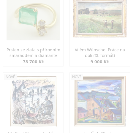
Prsten ze zlata s přírodním
Vilém Wünsche: Práce na
smaragdem a diamanty
poli (XL formát)
78 700 Kč
9 000 Kč
NOVÉ
NOVÉ