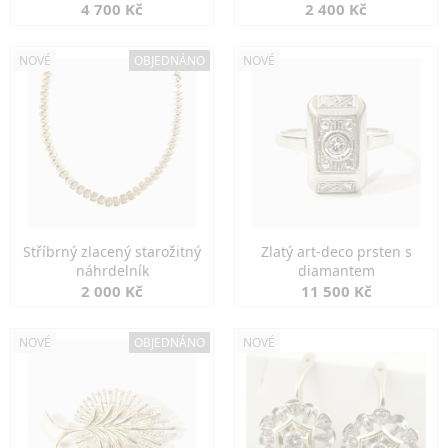
markazity
jemná elegance
4 700 Kč
2 400 Kč
NOVÉ
OBJEDNÁNO
NOVÉ
Stříbrný zlacený starožitný
Zlatý art-deco prsten s
náhrdelník
diamantem
2 000 Kč
11 500 Kč
NOVÉ
OBJEDNÁNO
NOVÉ