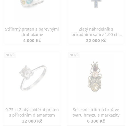
Stříbrný prsten s barevnými
Zlatý náhrdelník s
drahokamy
přírodními safíry 1,00 ct a
diamanty
4 000 Kč
22 000 Kč
NOVÉ
NOVÉ
0,75 ct Zlatý solitérní prsten
Secesní stříbrná brož ve
s přírodním diamantem
tvaru hmyzu s markazity
32 000 Kč
6 300 Kč