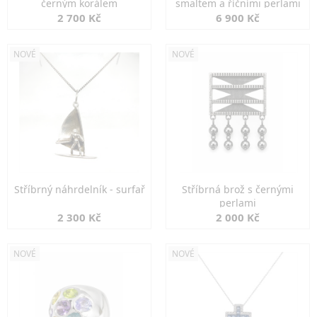
černým korálem
smaltem a říčními perlami
2 700 Kč
6 900 Kč
NOVÉ
NOVÉ
Stříbrný náhrdelník - surfař
Stříbrná brož s černými
perlami
2 300 Kč
2 000 Kč
NOVÉ
NOVÉ