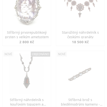
Stříbrný prvorepublikový
Starožitný náhrdelník s
prsten s velkým ametystem
českými granáty
2 800 Kč
18 500 Kč
NOVÉ
OBJEDNÁNO
NOVÉ
Stříbrný náhrdelník s
Stříbrná brož s
kouřovým topazem a
bleděmodrými kameny -