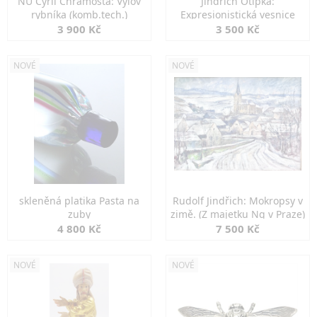
NU Cyril Chramosta: Výlov
Jindřich Otipka:
rybníka (komb.tech.)
Expresionistická vesnice
3 900 Kč
3 500 Kč
NOVÉ
NOVÉ
skleněná platika Pasta na
Rudolf Jindřich: Mokropsy v
zuby
zimě. (Z majetku Ng v Praze)
4 800 Kč
7 500 Kč
NOVÉ
NOVÉ