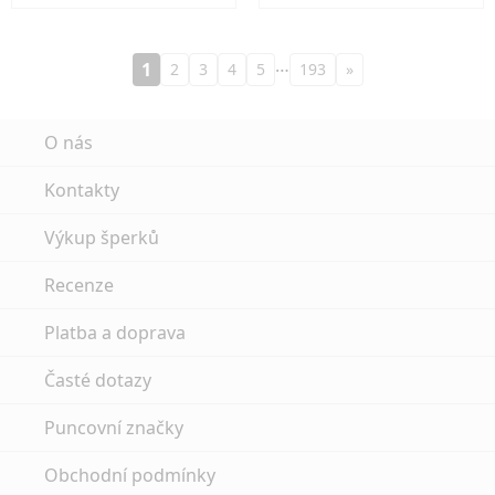
…
1
2
3
4
5
193
»
O nás
Kontakty
Výkup šperků
Recenze
Platba a doprava
Časté dotazy
Puncovní značky
Obchodní podmínky