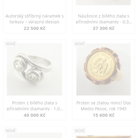
Autorský stříbrný náramek s
Náušnice z bílého zlata s
tyrkysy – výrazný design
přírodními diamanty - 0,30
ct
22 500 Kč
37 300 Kč
NOVÉ
NOVÉ
Prsten z bílého zlata s
Prsten se zlatou mincí Dos
přírodními diamanty - 1,00
Medio Pesos, rok 1945
ct
40 000 Kč
15 600 Kč
NOVÉ
NOVÉ