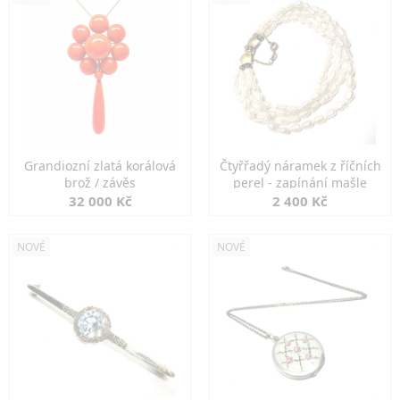
Grandiozní zlatá korálová
Čtyřřadý náramek z říčních
brož / závěs
perel - zapínání mašle
32 000 Kč
2 400 Kč
NOVÉ
NOVÉ