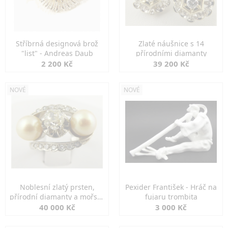
Stříbrná designová brož
Zlaté náušnice s 14
"list" - Andreas Daub
přírodními diamanty
2 200 Kč
39 200 Kč
NOVÉ
NOVÉ
Noblesní zlatý prsten,
Pexider František - Hráč na
přírodní diamanty a mořské
fujaru trombita
perly
40 000 Kč
3 000 Kč