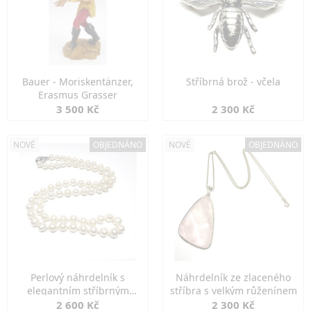
Bauer - Moriskentänzer,
Stříbrná brož - včela
Erasmus Grasser
3 500 Kč
2 300 Kč
NOVÉ
OBJEDNÁNO
NOVÉ
OBJEDNÁNO
Perlový náhrdelník s
Náhrdelník ze zlaceného
elegantním stříbrným
stříbra s velkým růženínem
zapínáním
2 600 Kč
2 300 Kč