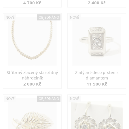
markazity
jemná elegance
4 700 Kč
2 400 Kč
NOVÉ
OBJEDNÁNO
NOVÉ
Stříbrný zlacený starožitný
Zlatý art-deco prsten s
náhrdelník
diamantem
2 000 Kč
11 500 Kč
NOVÉ
OBJEDNÁNO
NOVÉ