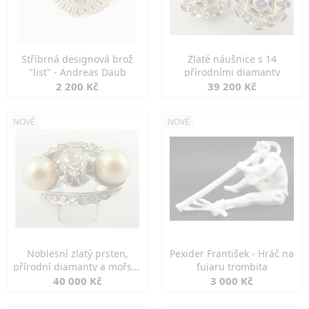
Stříbrná designová brož
Zlaté náušnice s 14
"list" - Andreas Daub
přírodními diamanty
2 200 Kč
39 200 Kč
NOVÉ
NOVÉ
Noblesní zlatý prsten,
Pexider František - Hráč na
přírodní diamanty a mořské
fujaru trombita
perly
40 000 Kč
3 000 Kč