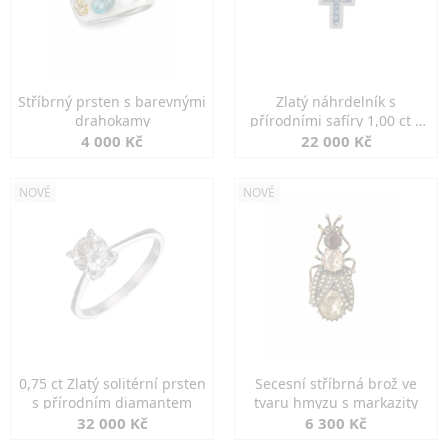
Stříbrný prsten s barevnými
Zlatý náhrdelník s
drahokamy
přírodními safíry 1,00 ct a
diamanty
4 000 Kč
22 000 Kč
NOVÉ
NOVÉ
0,75 ct Zlatý solitérní prsten
Secesní stříbrná brož ve
s přírodním diamantem
tvaru hmyzu s markazity
32 000 Kč
6 300 Kč