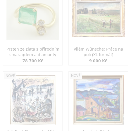
Prsten ze zlata s přírodním
Vilém Wünsche: Práce na
smaragdem a diamanty
poli (XL formát)
78 700 Kč
9 000 Kč
NOVÉ
NOVÉ