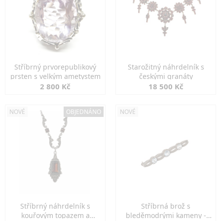
Stříbrný prvorepublikový
Starožitný náhrdelník s
prsten s velkým ametystem
českými granáty
2 800 Kč
18 500 Kč
NOVÉ
OBJEDNÁNO
NOVÉ
Stříbrný náhrdelník s
Stříbrná brož s
kouřovým topazem a
bleděmodrými kameny -