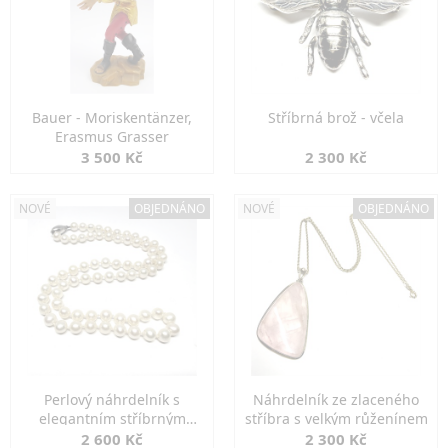
Bauer - Moriskentänzer,
Stříbrná brož - včela
Erasmus Grasser
3 500 Kč
2 300 Kč
NOVÉ
OBJEDNÁNO
NOVÉ
OBJEDNÁNO
Perlový náhrdelník s
Náhrdelník ze zlaceného
elegantním stříbrným
stříbra s velkým růženínem
zapínáním
2 600 Kč
2 300 Kč