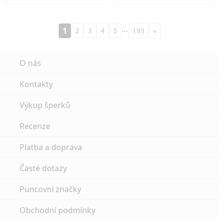
…
1
2
3
4
5
193
»
O nás
Kontakty
Výkup šperků
Recenze
Platba a doprava
Časté dotazy
Puncovní značky
Obchodní podmínky