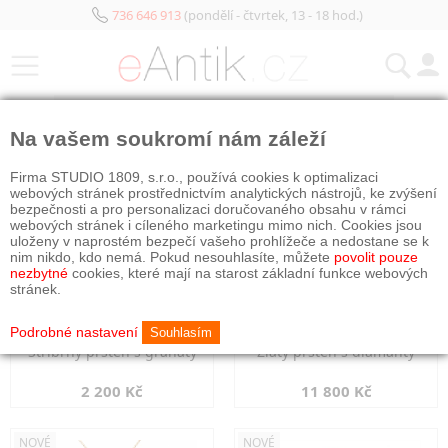
736 646 913
(pondělí - čtvrtek, 13 - 18 hod.)
KATEGORIE
Na vašem soukromí nám záleží
NOVÉ
NOVÉ
Firma STUDIO 1809, s.r.o., používá cookies k optimalizaci
webových stránek prostřednictvím analytických nástrojů, ke zvýšení
bezpečnosti a pro personalizaci doručovaného obsahu v rámci
webových stránek i cíleného marketingu mimo nich. Cookies jsou
uloženy v naprostém bezpečí vašeho prohlížeče a nedostane se k
nim nikdo, kdo nemá. Pokud nesouhlasíte, můžete
povolit pouze
nezbytné
cookies, které mají na starost základní funkce webových
stránek.
Podrobné nastavení
Souhlasím
Stříbrný prsten s granáty
Zlatý prsten s diamanty
2 200 Kč
11 800 Kč
NOVÉ
NOVÉ