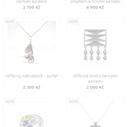
černým korálem
smaltem a říčními perlami
2 700 Kč
6 900 Kč
NOVÉ
NOVÉ
Stříbrný náhrdelník - surfař
Stříbrná brož s černými
perlami
2 300 Kč
2 000 Kč
NOVÉ
NOVÉ