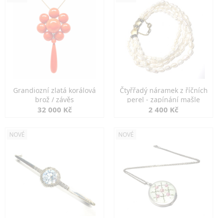
Grandiozní zlatá korálová
Čtyřřadý náramek z říčních
brož / závěs
perel - zapínání mašle
32 000 Kč
2 400 Kč
NOVÉ
NOVÉ