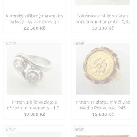
Autorský stříbrný náramek s
Náušnice z bílého zlata s
tyrkysy – výrazný design
přírodními diamanty - 0,30
ct
22 500 Kč
37 300 Kč
NOVÉ
NOVÉ
Prsten z bílého zlata s
Prsten se zlatou mincí Dos
přírodními diamanty - 1,00
Medio Pesos, rok 1945
ct
40 000 Kč
15 600 Kč
NOVÉ
NOVÉ