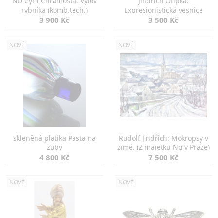
NU Cyril Chramosta: Výlov
Jindřich Otipka:
rybníka (komb.tech.)
Expresionistická vesnice
3 900 Kč
3 500 Kč
NOVÉ
NOVÉ
skleněná platika Pasta na
Rudolf Jindřich: Mokropsy v
zuby
zimě. (Z majetku Ng v Praze)
4 800 Kč
7 500 Kč
NOVÉ
NOVÉ