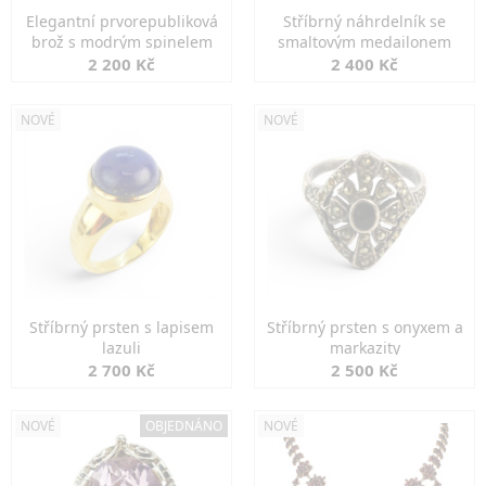
Elegantní prvorepubliková
Stříbrný náhrdelník se
brož s modrým spinelem
smaltovým medailonem
2 200 Kč
2 400 Kč
NOVÉ
NOVÉ
Stříbrný prsten s lapisem
Stříbrný prsten s onyxem a
lazuli
markazity
2 700 Kč
2 500 Kč
NOVÉ
OBJEDNÁNO
NOVÉ