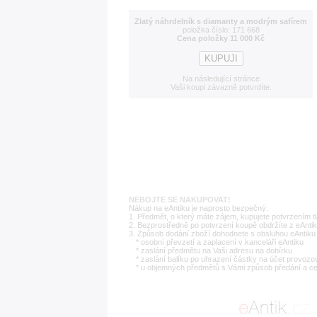
Zlatý náhrdelník s diamanty a modrým safírem
položka číslo: 171 668
Cena položky 11 000 Kč
Na následující stránce
Vaši koupi závazně potvrdíte.
NEBOJTE SE NAKUPOVAT!
Nákup na eAntiku je naprosto bezpečný:
1. Předmět, o který máte zájem, kupujete potvrzením t
2. Bezprostředně po potvrzení koupě obdržíte z eAntik
3. Způsob dodání zboží dohodnete s obsluhou eAntiku 
* osobní převzetí a zaplacení v kanceláři eAntiku
* zaslání předmětu na Vaši adresu na dobírku
* zaslání balíku po uhrazení částky na účet provozo
* u objemných předmětů s Vámi způsob předání a c