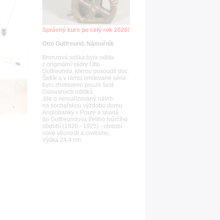
Správný kurs po celý rok 2026!
Otto Gutfreund, Námořník
Bronzová soška byla odlita
z originální sádry Otto
Gutfreunda, kterou posoudil doc.
Šetlík a v rámci limitované série
bylo zhotoveno pouze šest
číslovaných odlitků.
Jde o nerealizovaný návrh
na sochařskou výzdobu domu
Anglobanky v Praze a spadá
do Gutfreundova třetího tvůrčího
období (1920 - 1925) - období
nové věcnosti a civilismu.
Výška 24,4 cm.