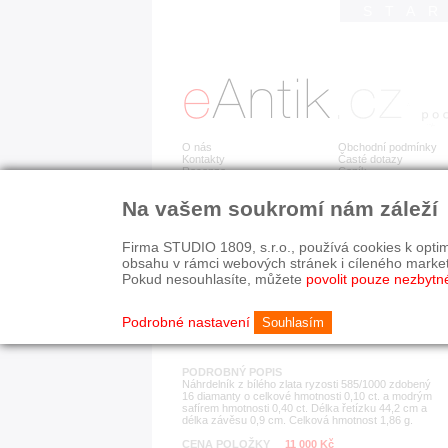
STA
O nás
Obchodní podmínky
Kontakty
Časté dotazy
Recenze
Ceník
Na vašem soukromí nám záleží
Detail položky
č. 171 668
Zla
Firma STUDIO 1809, s.r.o., používá cookies k optim
obsahu v rámci webových stránek i cíleného marke
Pokud nesouhlasíte, můžete
povolit pouze nezbytn
KATEGORIE
HISTORICKÉ OBDOB
náhrdelníky
současnost
Podrobné nastavení
Souhlasím
PODROBNÝ POPIS
Náhrdelník z bílého zlata ryzosti 585/1000 zdobený
16 diamanty o celkové hmotnosti 0,10 ct. a modrým
safírem hmotnosti 0,40 ct. Délka řetízku 44,2 cm a
délka závěsu 0,9 cm. Celková hmotnost 1,86 g.
CENA POLOŽKY
11 000 Kč