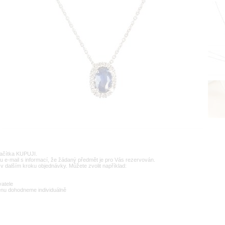
lačítka KUPUJI.
u e-mail s informací, že žádaný předmět je pro Vás rezervován.
v dalším kroku objednávky. Můžete zvolit například:
vatele
enu dohodneme individuálně