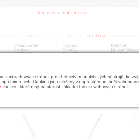
ROŽITNOSTI UMĚNÍ DES
přepnout na mobilní verzi
V čem jsme jiní?
Můj prodej
Přihlášení
Facebook
Můj nákup
Můj účet / Registr
Výkup šperků
Moje album
GDPR
/
AML
tý náhrdelník s diamanty a modrým safírem
alizaci webových stránek prostřednictvím analytických nástrojů, ke zv
tingu mimo nich. Cookies jsou uloženy v naprostém bezpečí vašeho pr
é
cookies, které mají na starost základní funkce webových stránek.
Í
MÍSTO EXPEDICE
Počet návštěv: 866
poslat příteli
Praha
uložit do alba
dotaz na prodejce