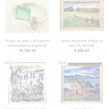
Prsten ze zlata s přírodním
Vilém Wünsche: Práce na
smaragdem a diamanty
poli (XL formát)
78 700 Kč
9 000 Kč
NOVÉ
NOVÉ