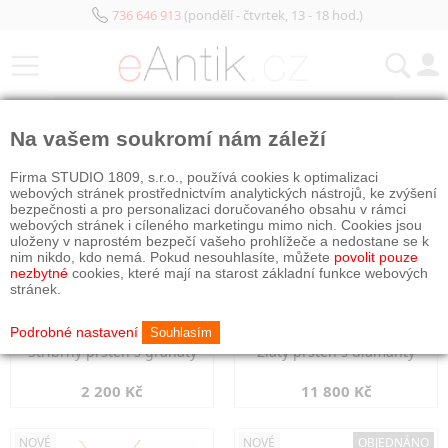
736 646 913
(pondělí - čtvrtek, 13 - 18 hod.)
KATEGORIE
Na vašem soukromí nám záleží
NOVÉ
NOVÉ
Firma STUDIO 1809, s.r.o., používá cookies k optimalizaci
webových stránek prostřednictvím analytických nástrojů, ke zvýšení
bezpečnosti a pro personalizaci doručovaného obsahu v rámci
webových stránek i cíleného marketingu mimo nich. Cookies jsou
uloženy v naprostém bezpečí vašeho prohlížeče a nedostane se k
nim nikdo, kdo nemá. Pokud nesouhlasíte, můžete
povolit pouze
nezbytné
cookies, které mají na starost základní funkce webových
stránek.
Podrobné nastavení
Souhlasím
Stříbrný prsten s granáty
Zlatý prsten s diamanty
2 200 Kč
11 800 Kč
NOVÉ
NOVÉ
OBJEDNÁNO