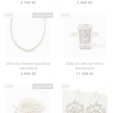
markazity
jemná elegance
4 700 Kč
2 400 Kč
NOVÉ
OBJEDNÁNO
NOVÉ
Stříbrný zlacený starožitný
Zlatý art-deco prsten s
náhrdelník
diamantem
2 000 Kč
11 500 Kč
NOVÉ
OBJEDNÁNO
NOVÉ