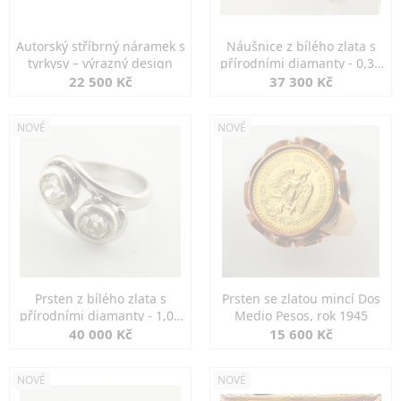
Autorský stříbrný náramek s
Náušnice z bílého zlata s
tyrkysy – výrazný design
přírodními diamanty - 0,30
ct
22 500 Kč
37 300 Kč
NOVÉ
NOVÉ
Prsten z bílého zlata s
Prsten se zlatou mincí Dos
přírodními diamanty - 1,00
Medio Pesos, rok 1945
ct
40 000 Kč
15 600 Kč
NOVÉ
NOVÉ