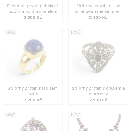
Elegantní prvorepubliková
Stříbrný náhrdelník se
brož s modrým spinelem
smaltovým medailonem
2 200 Kč
2 400 Kč
NOVÉ
NOVÉ
Stříbrný prsten s lapisem
Stříbrný prsten s onyxem a
lazuli
markazity
2 700 Kč
2 500 Kč
NOVÉ
NOVÉ