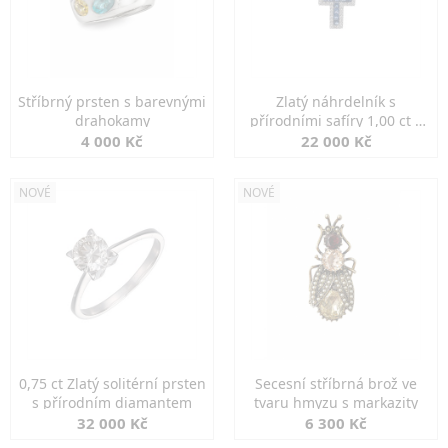
Stříbrný prsten s barevnými
Zlatý náhrdelník s
drahokamy
přírodními safíry 1,00 ct a
diamanty
4 000 Kč
22 000 Kč
NOVÉ
NOVÉ
0,75 ct Zlatý solitérní prsten
Secesní stříbrná brož ve
s přírodním diamantem
tvaru hmyzu s markazity
32 000 Kč
6 300 Kč