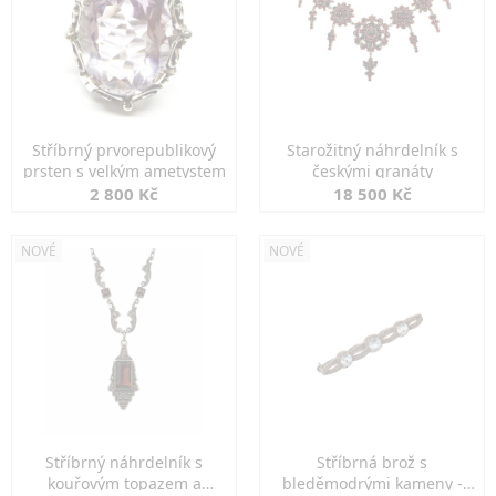
Stříbrný prvorepublikový
Starožitný náhrdelník s
prsten s velkým ametystem
českými granáty
2 800 Kč
18 500 Kč
NOVÉ
NOVÉ
Stříbrný náhrdelník s
Stříbrná brož s
kouřovým topazem a
bleděmodrými kameny -