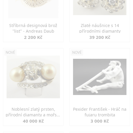
Stříbrná designová brož
Zlaté náušnice s 14
"list" - Andreas Daub
přírodními diamanty
2 200 Kč
39 200 Kč
NOVÉ
NOVÉ
Noblesní zlatý prsten,
Pexider František - Hráč na
přírodní diamanty a mořské
fujaru trombita
perly
40 000 Kč
3 000 Kč