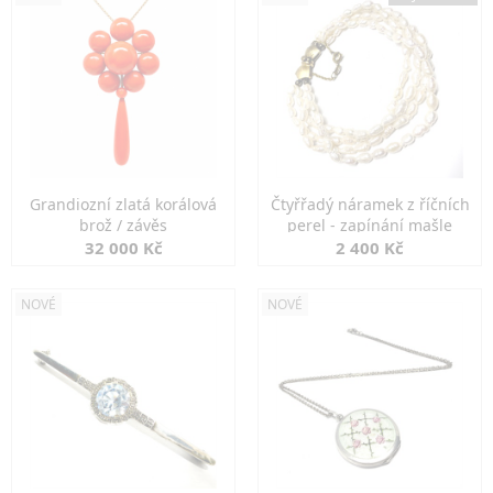
Grandiozní zlatá korálová
Čtyřřadý náramek z říčních
brož / závěs
perel - zapínání mašle
32 000 Kč
2 400 Kč
NOVÉ
NOVÉ