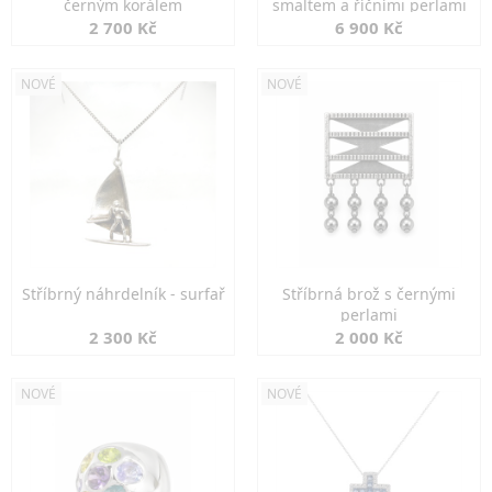
černým korálem
smaltem a říčními perlami
2 700 Kč
6 900 Kč
NOVÉ
NOVÉ
Stříbrný náhrdelník - surfař
Stříbrná brož s černými
perlami
2 300 Kč
2 000 Kč
NOVÉ
NOVÉ