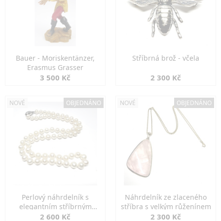
Bauer - Moriskentänzer,
Stříbrná brož - včela
Erasmus Grasser
3 500 Kč
2 300 Kč
NOVÉ
OBJEDNÁNO
NOVÉ
OBJEDNÁNO
Perlový náhrdelník s
Náhrdelník ze zlaceného
elegantním stříbrným
stříbra s velkým růženínem
zapínáním
2 600 Kč
2 300 Kč