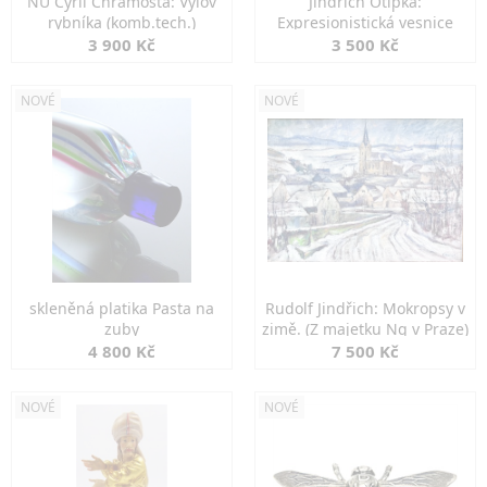
NU Cyril Chramosta: Výlov
Jindřich Otipka:
rybníka (komb.tech.)
Expresionistická vesnice
3 900 Kč
3 500 Kč
NOVÉ
NOVÉ
skleněná platika Pasta na
Rudolf Jindřich: Mokropsy v
zuby
zimě. (Z majetku Ng v Praze)
4 800 Kč
7 500 Kč
NOVÉ
NOVÉ