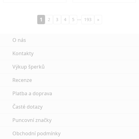
…
1
2
3
4
5
193
»
O nás
Kontakty
Výkup šperků
Recenze
Platba a doprava
Časté dotazy
Puncovní značky
Obchodní podmínky