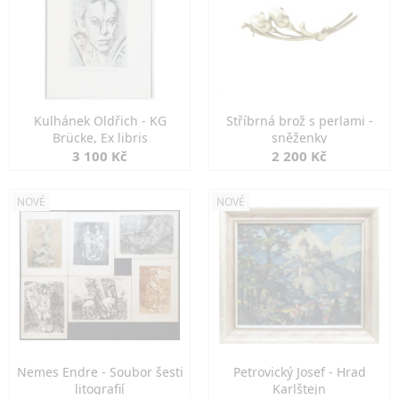
Kulhánek Oldřich - KG
Stříbrná brož s perlami -
Brücke, Ex libris
sněženky
3 100 Kč
2 200 Kč
NOVÉ
NOVÉ
Nemes Endre - Soubor šesti
Petrovický Josef - Hrad
litografií
Karlštejn