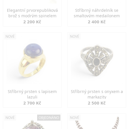
Elegantní prvorepubliková
Stříbrný náhrdelník se
brož s modrým spinelem
smaltovým medailonem
2 200 Kč
2 400 Kč
NOVÉ
NOVÉ
Stříbrný prsten s lapisem
Stříbrný prsten s onyxem a
lazuli
markazity
2 700 Kč
2 500 Kč
NOVÉ
OBJEDNÁNO
NOVÉ