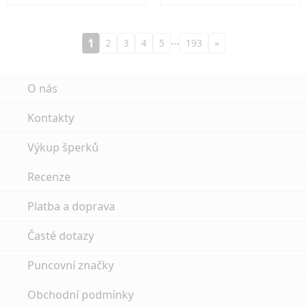
…
1
2
3
4
5
193
»
O nás
Kontakty
Výkup šperků
Recenze
Platba a doprava
Časté dotazy
Puncovní značky
Obchodní podmínky