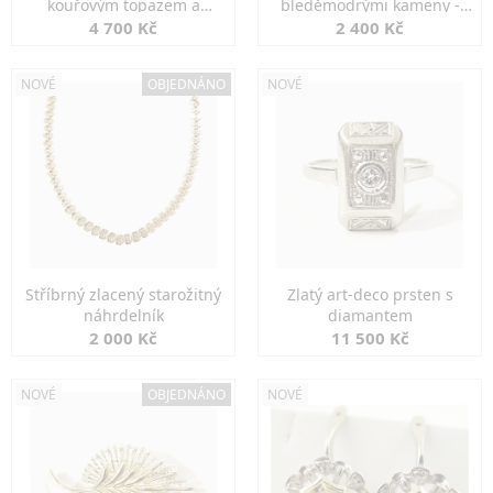
kouřovým topazem a
bleděmodrými kameny -
markazity
jemná elegance
4 700 Kč
2 400 Kč
NOVÉ
OBJEDNÁNO
NOVÉ
Stříbrný zlacený starožitný
Zlatý art-deco prsten s
náhrdelník
diamantem
2 000 Kč
11 500 Kč
NOVÉ
OBJEDNÁNO
NOVÉ