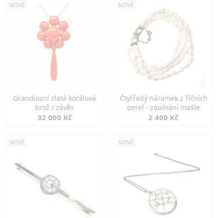
NOVÉ
NOVÉ
Grandiozní zlatá korálová
Čtyřřadý náramek z říčních
brož / závěs
perel - zapínání mašle
32 000 Kč
2 400 Kč
NOVÉ
NOVÉ