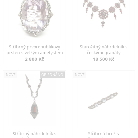
Stříbrný prvorepublikový
Starožitný náhrdelník s
prsten s velkým ametystem
českými granáty
2 800 Kč
18 500 Kč
NOVÉ
OBJEDNÁNO
NOVÉ
Stříbrný náhrdelník s
Stříbrná brož s