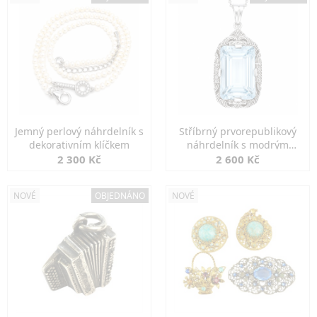
Jemný perlový náhrdelník s
Stříbrný prvorepublikový
dekorativním klíčkem
náhrdelník s modrým
spinelem
2 300 Kč
2 600 Kč
NOVÉ
OBJEDNÁNO
NOVÉ