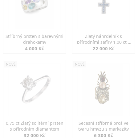
Stříbrný prsten s barevnými
Zlatý náhrdelník s
drahokamy
přírodními safíry 1,00 ct a
diamanty
4 000 Kč
22 000 Kč
NOVÉ
NOVÉ
0,75 ct Zlatý solitérní prsten
Secesní stříbrná brož ve
s přírodním diamantem
tvaru hmyzu s markazity
32 000 Kč
6 300 Kč