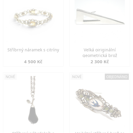
Stříbrný náramek s citríny
Velká oiriginální
geometrická brož
4 500 Kč
2 300 Kč
NOVÉ
NOVÉ
OBJEDNÁNO