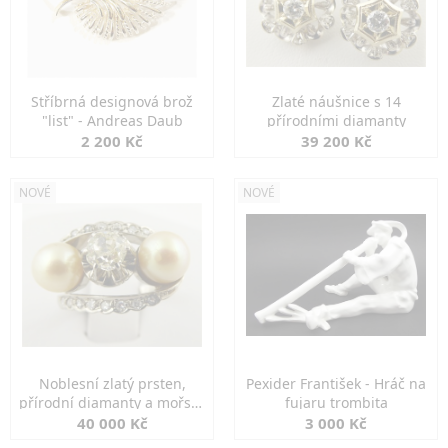
Stříbrná designová brož
Zlaté náušnice s 14
"list" - Andreas Daub
přírodními diamanty
2 200 Kč
39 200 Kč
NOVÉ
NOVÉ
Noblesní zlatý prsten,
Pexider František - Hráč na
přírodní diamanty a mořské
fujaru trombita
perly
40 000 Kč
3 000 Kč