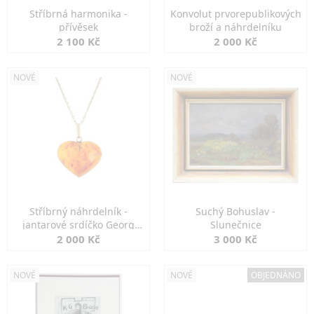
Stříbrná harmonika -
Konvolut prvorepublikových
přívěsek
broží a náhrdelníku
2 100 Kč
2 000 Kč
NOVÉ
NOVÉ
Stříbrný náhrdelník -
Suchý Bohuslav -
jantarové srdíčko Georg
Slunečnice
Kramer
2 000 Kč
3 000 Kč
NOVÉ
NOVÉ
OBJEDNÁNO