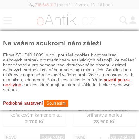
736 646 913
(pondělí - čtvrtek, 13 - 18 hod.)
KATEGORIE
Na vašem soukromí nám záleží
NOVÉ
OBJEDNÁNO
NOVÉ
OBJEDNÁNO
Firma STUDIO 1809, s.r.o., používá cookies k optimalizaci
webových stránek prostřednictvím analytických nástrojů, ke zvýšení
bezpečnosti a pro personalizaci doručovaného obsahu v rámci
webových stránek i cíleného marketingu mimo nich. Cookies jsou
uloženy v naprostém bezpečí vašeho prohlížeče a nedostane se k
nim nikdo, kdo nemá. Pokud nesouhlasíte, můžete
povolit pouze
nezbytné
cookies, které mají na starost základní funkce webových
stránek.
Podrobné nastavení
Souhlasím
Elegantní stříbrná brož s
Zlatý kolier se smaragdy,
koňakovým kamenem a
brilianty a perlou
markazity
2 700 Kč
28 900 Kč
NOVÉ
OBJEDNÁNO
NOVÉ
OBJEDNÁNO