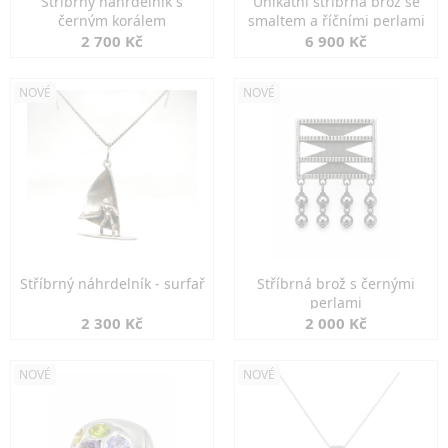
Stříbrný náhrdelník s
Unikátní stříbrná brož se
černým korálem
smaltem a říčními perlami
2 700 Kč
6 900 Kč
NOVÉ
NOVÉ
Stříbrný náhrdelník - surfař
Stříbrná brož s černými
perlami
2 300 Kč
2 000 Kč
NOVÉ
NOVÉ