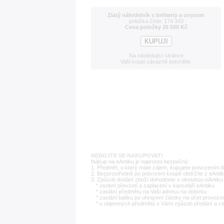
Zlatý náhrdelník s brilianty a onyxem
položka číslo: 174 343
Cena položky 26 500 Kč
Na následující stránce
Vaši koupi závazně potvrdíte.
NEBOJTE SE NAKUPOVAT!
Nákup na eAntiku je naprosto bezpečný:
1. Předmět, o který máte zájem, kupujete potvrzením t
2. Bezprostředně po potvrzení koupě obdržíte z eAntik
3. Způsob dodání zboží dohodnete s obsluhou eAntiku 
* osobní převzetí a zaplacení v kanceláři eAntiku
* zaslání předmětu na Vaši adresu na dobírku
* zaslání balíku po uhrazení částky na účet provozo
* u objemných předmětů s Vámi způsob předání a c