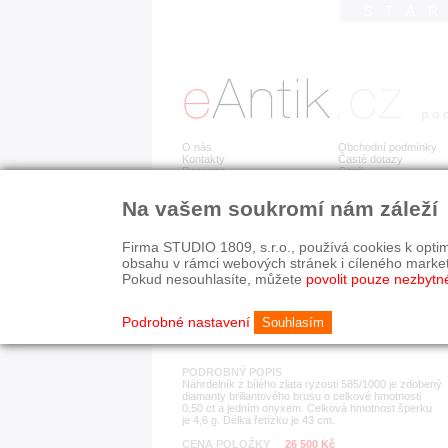
STA
O nás
Obchodní podmínky
Kontakty
Časté dotazy
Recenze
Ceník
Na vašem soukromí nám záleží
Detail položky
č. 174 343
Zla
Firma STUDIO 1809, s.r.o., používá cookies k optim
obsahu v rámci webových stránek i cíleného marke
Pokud nesouhlasíte, můžete
povolit pouze nezbytn
KATEGORIE
HISTORICKÉ OBDOB
náhrdelníky
současnost
Podrobné nastavení
Souhlasím
PODROBNÝ POPIS
Náhrdelník z bílého zlata ryzosti 585/1000 je zdobený
diamanty briliantového brusu o celkové hmotnosti
0,50 ct a jedním onyxem. Celková hmotnost šperku
je 4,6 g. Délka řetízku je 43 cm.
CENA POLOŽKY
26 500 Kč