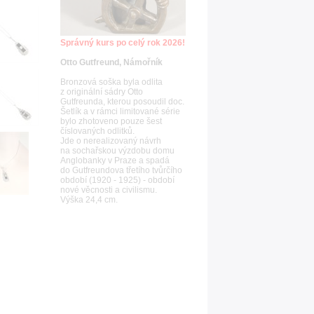
Správný kurs po celý rok 2026!
Otto Gutfreund, Námořník
Bronzová soška byla odlita
z originální sádry Otto
Gutfreunda, kterou posoudil doc.
Šetlík a v rámci limitované série
bylo zhotoveno pouze šest
číslovaných odlitků.
Jde o nerealizovaný návrh
na sochařskou výzdobu domu
Anglobanky v Praze a spadá
do Gutfreundova třetího tvůrčího
období (1920 - 1925) - období
nové věcnosti a civilismu.
Výška 24,4 cm.