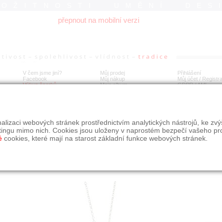
ROŽITNOSTI UMĚNÍ DES
přepnout na mobilní verzi
V čem jsme jiní?
Můj prodej
Přihlášení
Facebook
Můj nákup
Můj účet / Registr
Výkup šperků
Moje album
GDPR
/
AML
tý náhrdelník s brilianty a onyxem
alizaci webových stránek prostřednictvím analytických nástrojů, ke zv
tingu mimo nich. Cookies jsou uloženy v naprostém bezpečí vašeho pr
é
cookies, které mají na starost základní funkce webových stránek.
Í
MÍSTO EXPEDICE
Počet návštěv: 742
poslat příteli
Praha
uložit do alba
dotaz na prodejce