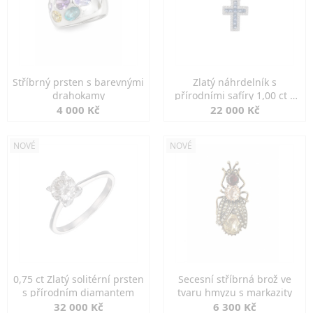
Stříbrný prsten s barevnými
Zlatý náhrdelník s
drahokamy
přírodními safíry 1,00 ct a
diamanty
4 000 Kč
22 000 Kč
NOVÉ
NOVÉ
0,75 ct Zlatý solitérní prsten
Secesní stříbrná brož ve
s přírodním diamantem
tvaru hmyzu s markazity
32 000 Kč
6 300 Kč