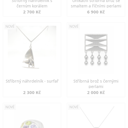
Stříbrný náhrdelník s
Unikátní stříbrná brož se
černým korálem
smaltem a říčními perlami
2 700 Kč
6 900 Kč
NOVÉ
NOVÉ
Stříbrný náhrdelník - surfař
Stříbrná brož s černými
perlami
2 300 Kč
2 000 Kč
NOVÉ
NOVÉ