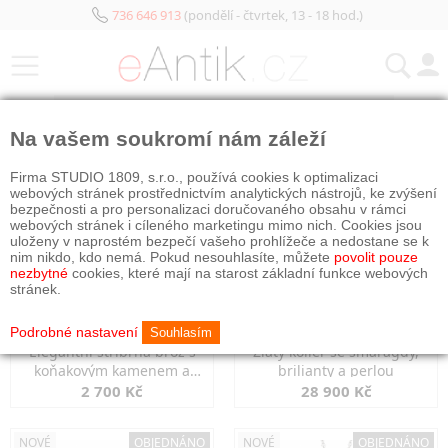
736 646 913
(pondělí - čtvrtek, 13 - 18 hod.)
KATEGORIE
Na vašem soukromí nám záleží
NOVÉ
OBJEDNÁNO
NOVÉ
OBJEDNÁNO
Firma STUDIO 1809, s.r.o., používá cookies k optimalizaci
webových stránek prostřednictvím analytických nástrojů, ke zvýšení
bezpečnosti a pro personalizaci doručovaného obsahu v rámci
webových stránek i cíleného marketingu mimo nich. Cookies jsou
uloženy v naprostém bezpečí vašeho prohlížeče a nedostane se k
nim nikdo, kdo nemá. Pokud nesouhlasíte, můžete
povolit pouze
nezbytné
cookies, které mají na starost základní funkce webových
stránek.
Podrobné nastavení
Souhlasím
Elegantní stříbrná brož s
Zlatý kolier se smaragdy,
koňakovým kamenem a
brilianty a perlou
markazity
2 700 Kč
28 900 Kč
NOVÉ
OBJEDNÁNO
NOVÉ
OBJEDNÁNO