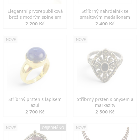
Elegantní prvorepubliková
Stříbrný náhrdelník se
brož s modrým spinelem
smaltovým medailonem
2 200 Kč
2 400 Kč
NOVÉ
NOVÉ
Stříbrný prsten s lapisem
Stříbrný prsten s onyxem a
lazuli
markazity
2 700 Kč
2 500 Kč
NOVÉ
OBJEDNÁNO
NOVÉ