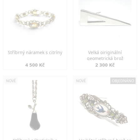
Stříbrný náramek s citríny
Velká oiriginální
geometrická brož
4 500 Kč
2 300 Kč
NOVÉ
NOVÉ
OBJEDNÁNO