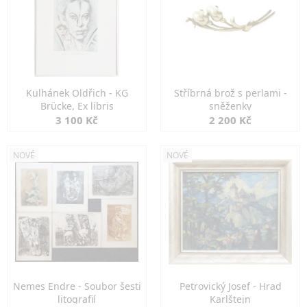
Kulhánek Oldřich - KG
Stříbrná brož s perlami -
Brücke, Ex libris
sněženky
3 100 Kč
2 200 Kč
NOVÉ
NOVÉ
Nemes Endre - Soubor šesti
Petrovický Josef - Hrad
litografií
Karlštejn