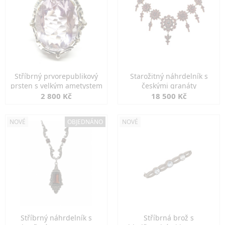
Stříbrný prvorepublikový
Starožitný náhrdelník s
prsten s velkým ametystem
českými granáty
2 800 Kč
18 500 Kč
NOVÉ
OBJEDNÁNO
NOVÉ
Stříbrný náhrdelník s
Stříbrná brož s