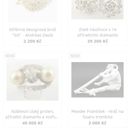
Stříbrná designová brož
Zlaté náušnice s 14
"list" - Andreas Daub
přírodními diamanty
2 200 Kč
39 200 Kč
NOVÉ
NOVÉ
Noblesní zlatý prsten,
Pexider František - Hráč na
přírodní diamanty a mořské
fujaru trombita
perly
40 000 Kč
3 000 Kč