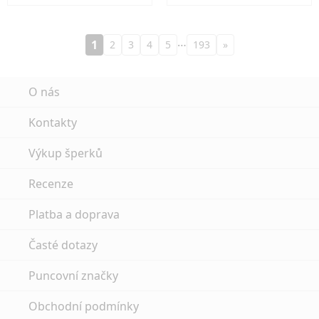
…
1
2
3
4
5
193
»
O nás
Kontakty
Výkup šperků
Recenze
Platba a doprava
Časté dotazy
Puncovní značky
Obchodní podmínky