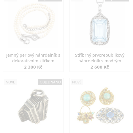
Jemný perlový náhrdelník s
Stříbrný prvorepublikový
dekorativním klíčkem
náhrdelník s modrým
spinelem
2 300 Kč
2 600 Kč
NOVÉ
OBJEDNÁNO
NOVÉ