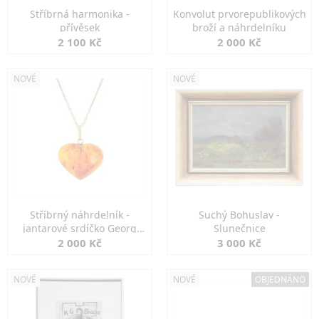
Stříbrná harmonika -
Konvolut prvorepublikových
přívěsek
broží a náhrdelníku
2 100 Kč
2 000 Kč
NOVÉ
NOVÉ
Stříbrný náhrdelník -
Suchý Bohuslav -
jantarové srdíčko Georg
Slunečnice
Kramer
2 000 Kč
3 000 Kč
NOVÉ
NOVÉ
OBJEDNÁNO