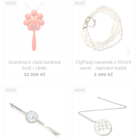
NOVÉ
NOVÉ
Grandiozní zlatá korálová
Čtyřřadý náramek z říčních
brož / závěs
perel - zapínání mašle
32 000 Kč
2 400 Kč
NOVÉ
NOVÉ