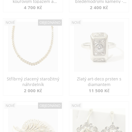
kouřovým topazem a
bleděmodrými kameny -
markazity
jemná elegance
4 700 Kč
2 400 Kč
NOVÉ
OBJEDNÁNO
NOVÉ
Stříbrný zlacený starožitný
Zlatý art-deco prsten s
náhrdelník
diamantem
2 000 Kč
11 500 Kč
NOVÉ
OBJEDNÁNO
NOVÉ