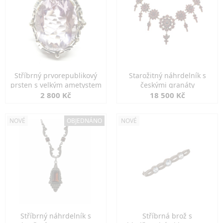
Stříbrný prvorepublikový
Starožitný náhrdelník s
prsten s velkým ametystem
českými granáty
2 800 Kč
18 500 Kč
NOVÉ
OBJEDNÁNO
NOVÉ
Stříbrný náhrdelník s
Stříbrná brož s