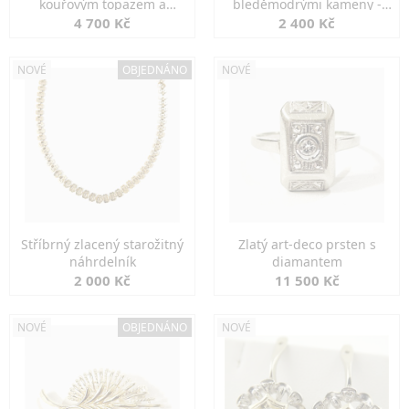
kouřovým topazem a
bleděmodrými kameny -
markazity
jemná elegance
4 700 Kč
2 400 Kč
NOVÉ
OBJEDNÁNO
NOVÉ
Stříbrný zlacený starožitný
Zlatý art-deco prsten s
náhrdelník
diamantem
2 000 Kč
11 500 Kč
NOVÉ
OBJEDNÁNO
NOVÉ