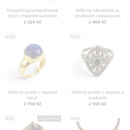
Elegantní prvorepubliková
Stříbrný náhrdelník se
brož s modrým spinelem
smaltovým medailonem
2 200 Kč
2 400 Kč
NOVÉ
NOVÉ
Stříbrný prsten s lapisem
Stříbrný prsten s onyxem a
lazuli
markazity
2 700 Kč
2 500 Kč
NOVÉ
OBJEDNÁNO
NOVÉ