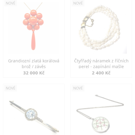
NOVÉ
NOVÉ
Grandiozní zlatá korálová
Čtyřřadý náramek z říčních
brož / závěs
perel - zapínání mašle
32 000 Kč
2 400 Kč
NOVÉ
NOVÉ