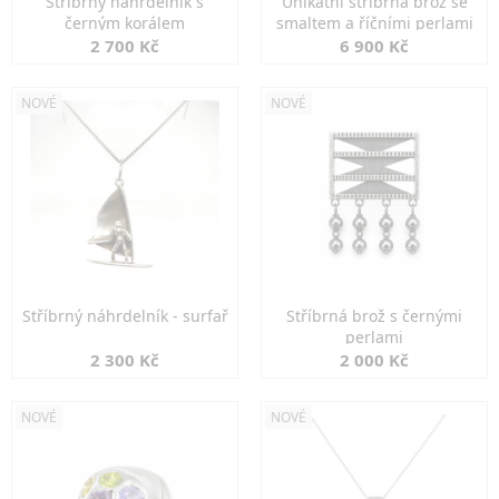
Stříbrný náhrdelník s
Unikátní stříbrná brož se
černým korálem
smaltem a říčními perlami
2 700 Kč
6 900 Kč
NOVÉ
NOVÉ
Stříbrný náhrdelník - surfař
Stříbrná brož s černými
perlami
2 300 Kč
2 000 Kč
NOVÉ
NOVÉ