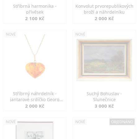
Stříbrná harmonika -
Konvolut prvorepublikových
přívěsek
broží a náhrdelníku
2 100 Kč
2 000 Kč
NOVÉ
NOVÉ
Stříbrný náhrdelník -
Suchý Bohuslav -
jantarové srdíčko Georg
Slunečnice
Kramer
2 000 Kč
3 000 Kč
NOVÉ
NOVÉ
OBJEDNÁNO