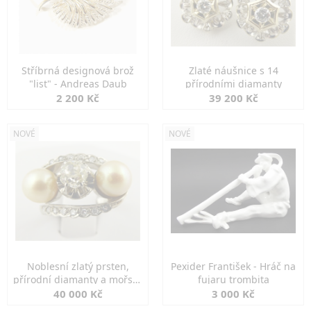
Stříbrná designová brož
Zlaté náušnice s 14
"list" - Andreas Daub
přírodními diamanty
2 200 Kč
39 200 Kč
NOVÉ
NOVÉ
Noblesní zlatý prsten,
Pexider František - Hráč na
přírodní diamanty a mořské
fujaru trombita
perly
40 000 Kč
3 000 Kč