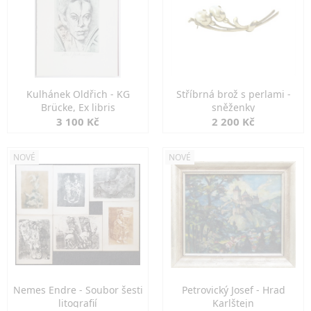
Kulhánek Oldřich - KG
Stříbrná brož s perlami -
Brücke, Ex libris
sněženky
3 100 Kč
2 200 Kč
NOVÉ
NOVÉ
Nemes Endre - Soubor šesti
Petrovický Josef - Hrad
litografií
Karlštejn