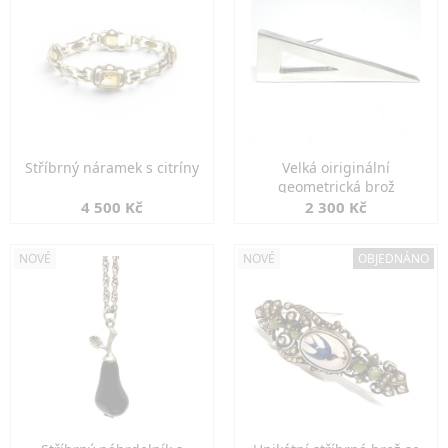
Stříbrný náramek s citríny
Velká oiriginální
geometrická brož
4 500 Kč
2 300 Kč
NOVÉ
NOVÉ
OBJEDNÁNO