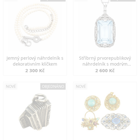
Jemný perlový náhrdelník s
Stříbrný prvorepublikový
dekorativním klíčkem
náhrdelník s modrým
spinelem
2 300 Kč
2 600 Kč
NOVÉ
OBJEDNÁNO
NOVÉ