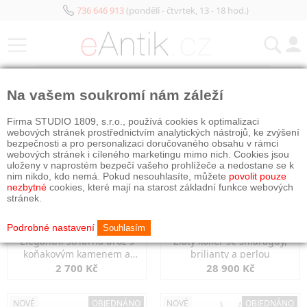
736 646 913
(pondělí - čtvrtek, 13 - 18 hod.)
KATEGORIE
Na vašem soukromí nám záleží
NOVÉ
OBJEDNÁNO
NOVÉ
OBJEDNÁNO
Firma STUDIO 1809, s.r.o., používá cookies k optimalizaci
webových stránek prostřednictvím analytických nástrojů, ke zvýšení
bezpečnosti a pro personalizaci doručovaného obsahu v rámci
webových stránek i cíleného marketingu mimo nich. Cookies jsou
uloženy v naprostém bezpečí vašeho prohlížeče a nedostane se k
nim nikdo, kdo nemá. Pokud nesouhlasíte, můžete
povolit pouze
nezbytné
cookies, které mají na starost základní funkce webových
stránek.
Podrobné nastavení
Souhlasím
Elegantní stříbrná brož s
Zlatý kolier se smaragdy,
koňakovým kamenem a
brilianty a perlou
markazity
2 700 Kč
28 900 Kč
NOVÉ
OBJEDNÁNO
NOVÉ
OBJEDNÁNO