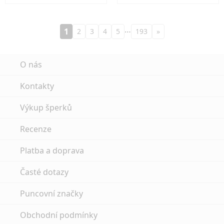
…
1
2
3
4
5
193
»
O nás
Kontakty
Výkup šperků
Recenze
Platba a doprava
Časté dotazy
Puncovní značky
Obchodní podmínky