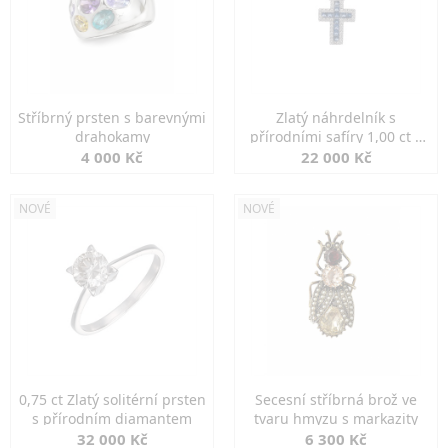
Stříbrný prsten s barevnými
Zlatý náhrdelník s
drahokamy
přírodními safíry 1,00 ct a
diamanty
4 000 Kč
22 000 Kč
NOVÉ
NOVÉ
0,75 ct Zlatý solitérní prsten
Secesní stříbrná brož ve
s přírodním diamantem
tvaru hmyzu s markazity
32 000 Kč
6 300 Kč