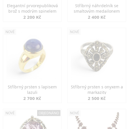
Elegantní prvorepubliková
Stříbrný náhrdelník se
brož s modrým spinelem
smaltovým medailonem
2 200 Kč
2 400 Kč
NOVÉ
NOVÉ
Stříbrný prsten s lapisem
Stříbrný prsten s onyxem a
lazuli
markazity
2 700 Kč
2 500 Kč
NOVÉ
OBJEDNÁNO
NOVÉ