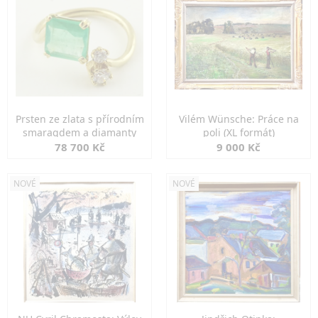
Prsten ze zlata s přírodním
Vilém Wünsche: Práce na
smaragdem a diamanty
poli (XL formát)
78 700 Kč
9 000 Kč
NOVÉ
NOVÉ