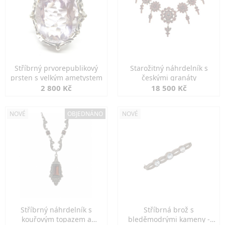
Stříbrný prvorepublikový
Starožitný náhrdelník s
prsten s velkým ametystem
českými granáty
2 800 Kč
18 500 Kč
NOVÉ
OBJEDNÁNO
NOVÉ
Stříbrný náhrdelník s
Stříbrná brož s
kouřovým topazem a
bleděmodrými kameny -