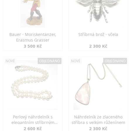
Bauer - Moriskentänzer,
Stříbrná brož - včela
Erasmus Grasser
3 500 Kč
2 300 Kč
NOVÉ
OBJEDNÁNO
NOVÉ
OBJEDNÁNO
Perlový náhrdelník s
Náhrdelník ze zlaceného
elegantním stříbrným
stříbra s velkým růženínem
zapínáním
2 600 Kč
2 300 Kč