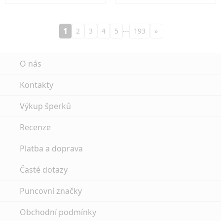
…
1
2
3
4
5
193
»
O nás
Kontakty
Výkup šperků
Recenze
Platba a doprava
Časté dotazy
Puncovní značky
Obchodní podmínky