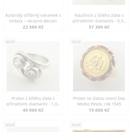
Autorský stříbrný náramek s
Náušnice z bílého zlata s
tyrkysy – výrazný design
přírodními diamanty - 0,30
ct
22 500 Kč
37 300 Kč
NOVÉ
NOVÉ
Prsten z bílého zlata s
Prsten se zlatou mincí Dos
přírodními diamanty - 1,00
Medio Pesos, rok 1945
ct
40 000 Kč
15 600 Kč
NOVÉ
NOVÉ