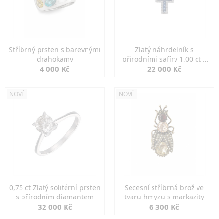
Stříbrný prsten s barevnými
Zlatý náhrdelník s
drahokamy
přírodními safíry 1,00 ct a
diamanty
4 000 Kč
22 000 Kč
NOVÉ
NOVÉ
0,75 ct Zlatý solitérní prsten
Secesní stříbrná brož ve
s přírodním diamantem
tvaru hmyzu s markazity
32 000 Kč
6 300 Kč