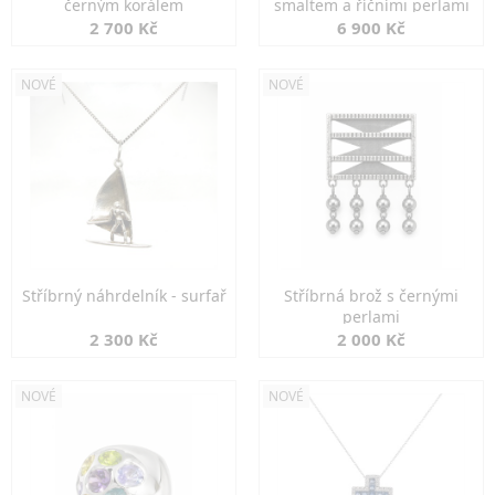
černým korálem
smaltem a říčními perlami
2 700 Kč
6 900 Kč
NOVÉ
NOVÉ
Stříbrný náhrdelník - surfař
Stříbrná brož s černými
perlami
2 300 Kč
2 000 Kč
NOVÉ
NOVÉ