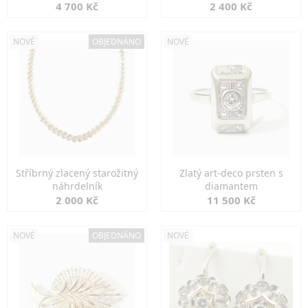
markazity
jemná elegance
4 700 Kč
2 400 Kč
NOVÉ
OBJEDNÁNO
NOVÉ
Stříbrný zlacený starožitný
Zlatý art-deco prsten s
náhrdelník
diamantem
2 000 Kč
11 500 Kč
NOVÉ
OBJEDNÁNO
NOVÉ