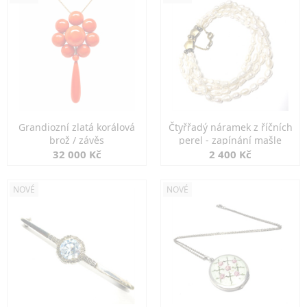
Grandiozní zlatá korálová
Čtyřřadý náramek z říčních
brož / závěs
perel - zapínání mašle
32 000 Kč
2 400 Kč
NOVÉ
NOVÉ