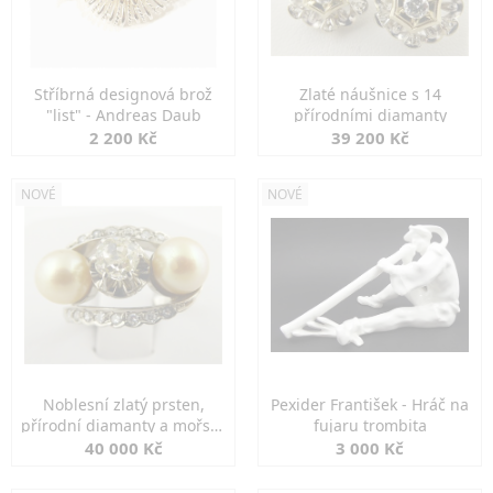
Stříbrná designová brož
Zlaté náušnice s 14
"list" - Andreas Daub
přírodními diamanty
2 200 Kč
39 200 Kč
NOVÉ
NOVÉ
Noblesní zlatý prsten,
Pexider František - Hráč na
přírodní diamanty a mořské
fujaru trombita
perly
40 000 Kč
3 000 Kč