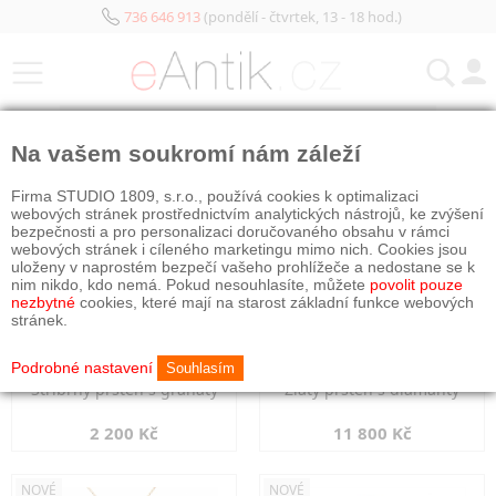
736 646 913
(pondělí - čtvrtek, 13 - 18 hod.)
KATEGORIE
Na vašem soukromí nám záleží
NOVÉ
NOVÉ
Firma STUDIO 1809, s.r.o., používá cookies k optimalizaci
webových stránek prostřednictvím analytických nástrojů, ke zvýšení
bezpečnosti a pro personalizaci doručovaného obsahu v rámci
webových stránek i cíleného marketingu mimo nich. Cookies jsou
uloženy v naprostém bezpečí vašeho prohlížeče a nedostane se k
nim nikdo, kdo nemá. Pokud nesouhlasíte, můžete
povolit pouze
nezbytné
cookies, které mají na starost základní funkce webových
stránek.
Podrobné nastavení
Souhlasím
Stříbrný prsten s granáty
Zlatý prsten s diamanty
2 200 Kč
11 800 Kč
NOVÉ
NOVÉ