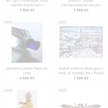
NU Cyril Chramosta: Výlov
Jindřich Otipka:
rybníka (komb.tech.)
Expresionistická vesnice
3 900 Kč
3 500 Kč
NOVÉ
NOVÉ
skleněná platika Pasta na
Rudolf Jindřich: Mokropsy v
zuby
zimě. (Z majetku Ng v Praze)
4 800 Kč
7 500 Kč
NOVÉ
NOVÉ