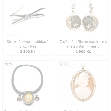
Stříbrná prvorepubliková
Závěsné stříbrné náušnice s
brož - lyže
meteoritem - měsíc
2 300 Kč
2 900 Kč
NOVÉ
NOVÉ