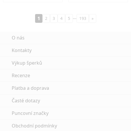
…
1
2
3
4
5
193
»
O nás
Kontakty
Výkup šperků
Recenze
Platba a doprava
Časté dotazy
Puncovní značky
Obchodní podmínky