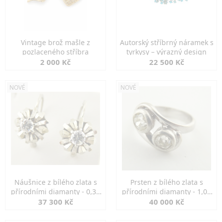
Vintage brož mašle z
Autorský stříbrný náramek s
pozlaceného stříbra
tyrkysy – výrazný design
2 000 Kč
22 500 Kč
NOVÉ
NOVÉ
Náušnice z bílého zlata s
Prsten z bílého zlata s
přírodními diamanty - 0,30
přírodními diamanty - 1,00
ct
ct
37 300 Kč
40 000 Kč