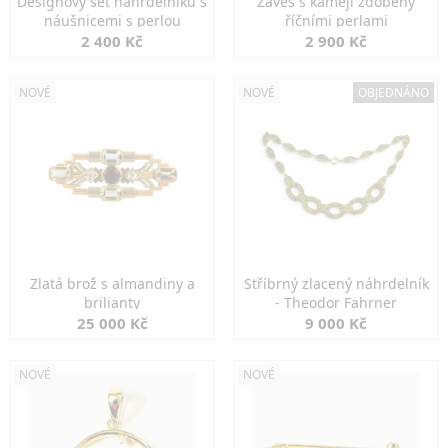
Designový set náhrdelníku s
Závěs s kamejí zdobený
náušnicemi s perlou
říčními perlami
2 400 Kč
2 900 Kč
NOVÉ
NOVÉ
OBJEDNÁNO
Zlatá brož s almandiny a
Stříbrný zlacený náhrdelník
brilianty
- Theodor Fahrner
25 000 Kč
9 000 Kč
NOVÉ
NOVÉ