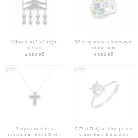
Stříbrná brož s černými
Stříbrný prsten s barevnými
perlami
drahokamy
2 000 Kč
4 000 Kč
NOVÉ
NOVÉ
Zlatý náhrdelník s
0,75 ct Zlatý solitérní prsten
přírodními safíry 1,00 ct a
s přírodním diamantem