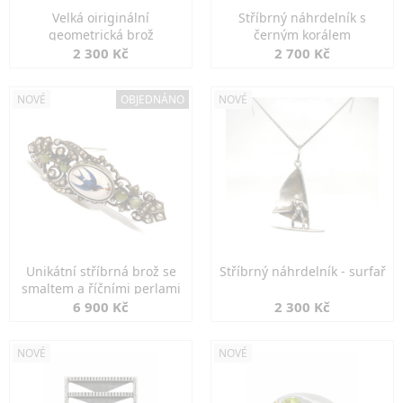
Velká oiriginální
Stříbrný náhrdelník s
geometrická brož
černým korálem
2 300 Kč
2 700 Kč
NOVÉ
OBJEDNÁNO
NOVÉ
Unikátní stříbrná brož se
Stříbrný náhrdelník - surfař
smaltem a říčními perlami
6 900 Kč
2 300 Kč
NOVÉ
NOVÉ