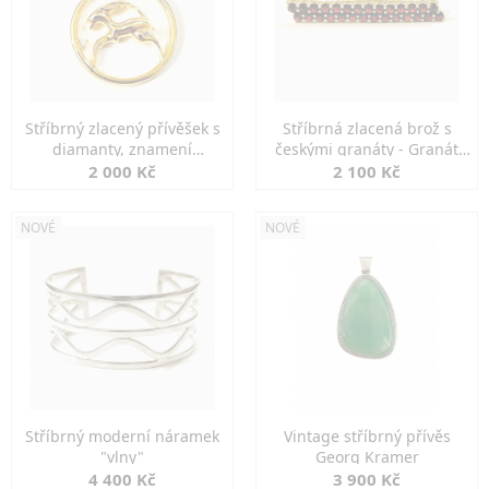
Stříbrný zlacený přívěšek s
Stříbrná zlacená brož s
diamanty, znamení
českými granáty - Granát
KOZOROH
Turnov
2 000 Kč
2 100 Kč
NOVÉ
NOVÉ
Stříbrný moderní náramek
Vintage stříbrný přívěs
"vlny"
Georg Kramer
4 400 Kč
3 900 Kč