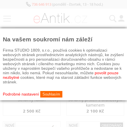
736 646 913
(pondělí - čtvrtek, 13 - 18 hod.)
KATEGORIE
Na vašem soukromí nám záleží
NOVÉ
NOVÉ
Firma STUDIO 1809, s.r.o., používá cookies k optimalizaci
webových stránek prostřednictvím analytických nástrojů, ke zvýšení
bezpečnosti a pro personalizaci doručovaného obsahu v rámci
webových stránek i cíleného marketingu mimo nich. Cookies jsou
uloženy v naprostém bezpečí vašeho prohlížeče a nedostane se k
nim nikdo, kdo nemá. Pokud nesouhlasíte, můžete
povolit pouze
nezbytné
cookies, které mají na starost základní funkce webových
stránek.
Podrobné nastavení
Souhlasím
Stříbrný flakon
Stříbrný prsten s oranžovým
kamenem
2 500 Kč
2 100 Kč
NOVÉ
NOVÉ
OBJEDNÁNO