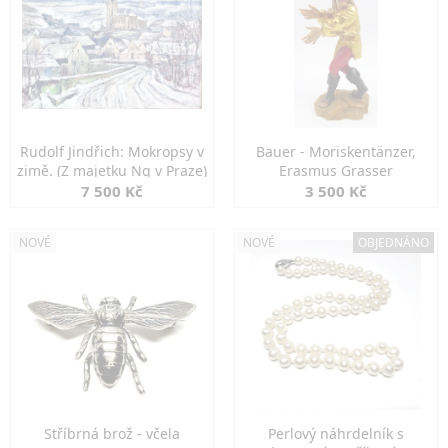
Rudolf Jindřich: Mokropsy v
Bauer - Moriskentänzer,
zimě. (Z majetku Ng v Praze)
Erasmus Grasser
7 500 Kč
3 500 Kč
NOVÉ
NOVÉ
OBJEDNÁNO
Stříbrná brož - včela
Perlový náhrdelník s