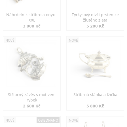
Náhrdelník stříbro a onyx -
Tyrkysový dívčí prsten ze
XXL
žlutého zlata
3 000 Kč
5 200 Kč
NOVÉ
NOVÉ
Stříbrný závěs s motivem
Stříbrná slánka a lžička
rybek
2 600 Kč
5 800 Kč
NOVÉ
OBJEDNÁNO
NOVÉ