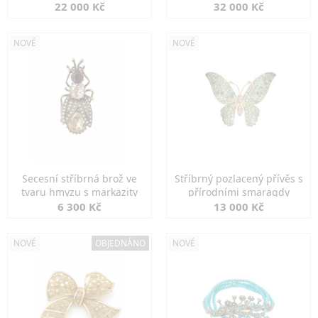
diamanty
22 000 Kč
32 000 Kč
NOVÉ
NOVÉ
Secesní stříbrná brož ve
Stříbrný pozlacený přívěs s
tvaru hmyzu s markazity
přírodními smaragdy
6 300 Kč
13 000 Kč
NOVÉ
OBJEDNÁNO
NOVÉ