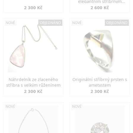
elegantním stříbrným
zapínáním
2 300 Kč
2 600 Kč
NOVÉ
OBJEDNÁNO
NOVÉ
OBJEDNÁNO
Náhrdelník ze zlaceného
Originální stříbrný prsten s
stříbra s velkým růženínem
ametystem
2 300 Kč
2 300 Kč
NOVÉ
NOVÉ