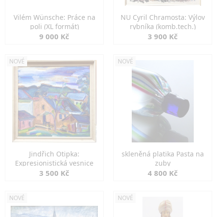
Vilém Wünsche: Práce na
NU Cyril Chramosta: Výlov
poli (XL formát)
rybníka (komb.tech.)
9 000 Kč
3 900 Kč
NOVÉ
NOVÉ
Jindřich Otipka:
skleněná platika Pasta na
Expresionistická vesnice
zuby
3 500 Kč
4 800 Kč
NOVÉ
NOVÉ