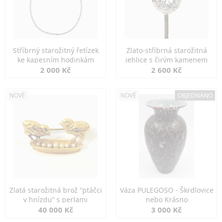
Stříbrný starožitný řetízek
Zlato-stříbrná starožitná
ke kapesním hodinkám
jehlice s čirým kamenem
2 000 Kč
2 600 Kč
NOVÉ
NOVÉ
OBJEDNÁNO
Zlatá starožitná brož “ptáčci
Váza PULEGOSO - Škrdlovice
v hnízdu” s perlami
nebo Krásno
40 000 Kč
3 000 Kč