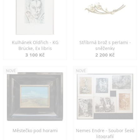
Kulhánek Oldřich - KG
Stříbrná brož s perlami -
Brücke, Ex libris
sněženky
3 100 Kč
2 200 Kč
NOVÉ
NOVÉ
Městečko pod horami
Nemes Endre - Soubor šesti
litografií