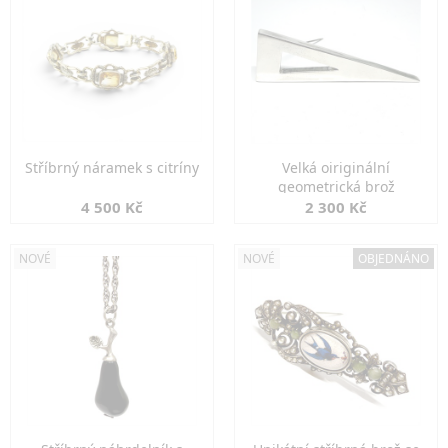
Stříbrný náramek s citríny
Velká oiriginální
geometrická brož
4 500 Kč
2 300 Kč
NOVÉ
NOVÉ
OBJEDNÁNO