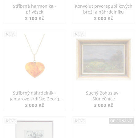
Stříbrná harmonika -
Konvolut prvorepublikových
přívěsek
broží a náhrdelníku
2 100 Kč
2 000 Kč
NOVÉ
NOVÉ
Stříbrný náhrdelník -
Suchý Bohuslav -
jantarové srdíčko Georg
Slunečnice
Kramer
2 000 Kč
3 000 Kč
NOVÉ
NOVÉ
OBJEDNÁNO