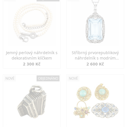
Jemný perlový náhrdelník s
Stříbrný prvorepublikový
dekorativním klíčkem
náhrdelník s modrým
spinelem
2 300 Kč
2 600 Kč
NOVÉ
OBJEDNÁNO
NOVÉ