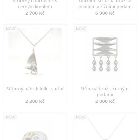
Stříbrný náhrdelník s
Unikátní stříbrná brož se
černým korálem
smaltem a říčními perlami
2 700 Kč
6 900 Kč
NOVÉ
NOVÉ
Stříbrný náhrdelník - surfař
Stříbrná brož s černými
perlami
2 300 Kč
2 000 Kč
NOVÉ
NOVÉ