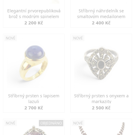
Elegantní prvorepubliková
Stříbrný náhrdelník se
brož s modrým spinelem
smaltovým medailonem
2 200 Kč
2 400 Kč
NOVÉ
NOVÉ
Stříbrný prsten s lapisem
Stříbrný prsten s onyxem a
lazuli
markazity
2 700 Kč
2 500 Kč
NOVÉ
OBJEDNÁNO
NOVÉ