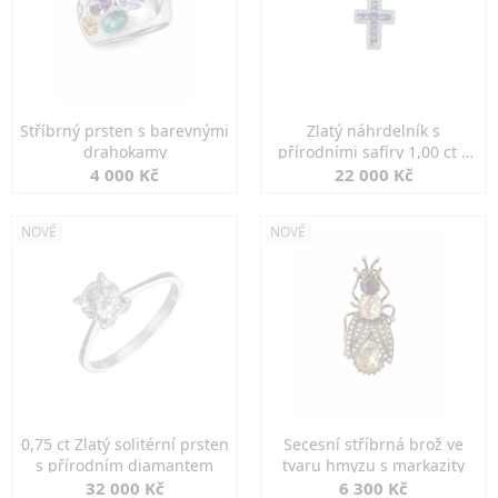
Stříbrný prsten s barevnými
Zlatý náhrdelník s
drahokamy
přírodními safíry 1,00 ct a
diamanty
4 000 Kč
22 000 Kč
NOVÉ
NOVÉ
0,75 ct Zlatý solitérní prsten
Secesní stříbrná brož ve
s přírodním diamantem
tvaru hmyzu s markazity
32 000 Kč
6 300 Kč