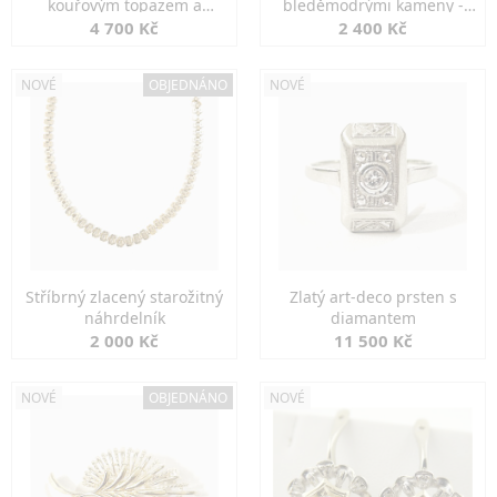
kouřovým topazem a
bleděmodrými kameny -
markazity
jemná elegance
4 700 Kč
2 400 Kč
NOVÉ
OBJEDNÁNO
NOVÉ
Stříbrný zlacený starožitný
Zlatý art-deco prsten s
náhrdelník
diamantem
2 000 Kč
11 500 Kč
NOVÉ
OBJEDNÁNO
NOVÉ