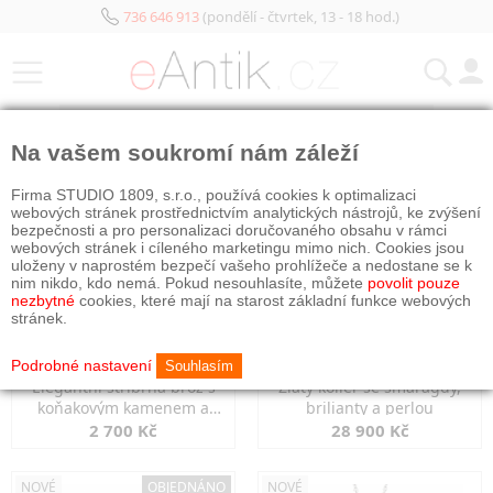
736 646 913
(pondělí - čtvrtek, 13 - 18 hod.)
KATEGORIE
Na vašem soukromí nám záleží
NOVÉ
NOVÉ
Firma STUDIO 1809, s.r.o., používá cookies k optimalizaci
webových stránek prostřednictvím analytických nástrojů, ke zvýšení
bezpečnosti a pro personalizaci doručovaného obsahu v rámci
webových stránek i cíleného marketingu mimo nich. Cookies jsou
uloženy v naprostém bezpečí vašeho prohlížeče a nedostane se k
nim nikdo, kdo nemá. Pokud nesouhlasíte, můžete
povolit pouze
nezbytné
cookies, které mají na starost základní funkce webových
stránek.
Podrobné nastavení
Souhlasím
Elegantní stříbrná brož s
Zlatý kolier se smaragdy,
koňakovým kamenem a
brilianty a perlou
markazity
2 700 Kč
28 900 Kč
NOVÉ
OBJEDNÁNO
NOVÉ