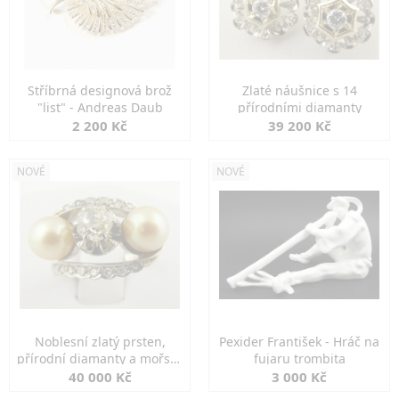
Stříbrná designová brož
Zlaté náušnice s 14
"list" - Andreas Daub
přírodními diamanty
2 200 Kč
39 200 Kč
NOVÉ
NOVÉ
Noblesní zlatý prsten,
Pexider František - Hráč na
přírodní diamanty a mořské
fujaru trombita
perly
40 000 Kč
3 000 Kč