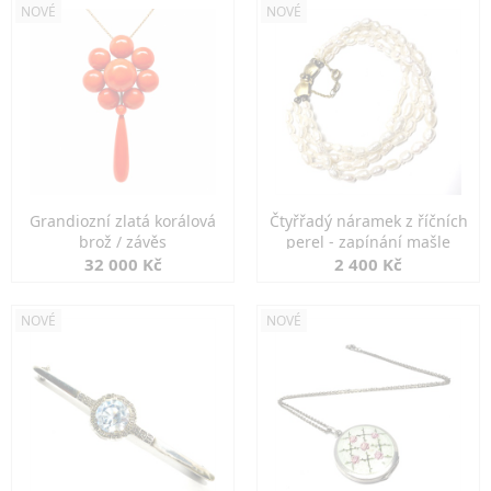
NOVÉ
NOVÉ
Grandiozní zlatá korálová
Čtyřřadý náramek z říčních
brož / závěs
perel - zapínání mašle
32 000 Kč
2 400 Kč
NOVÉ
NOVÉ