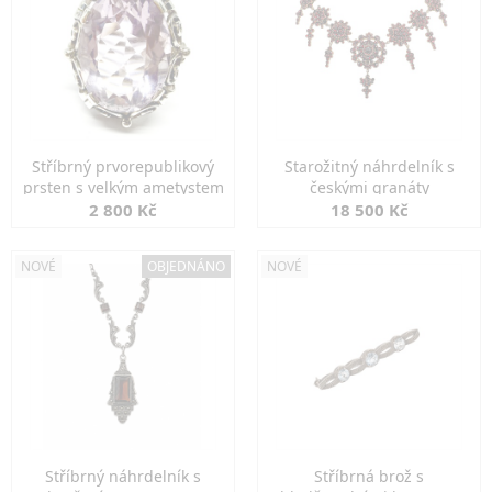
Stříbrný prvorepublikový
Starožitný náhrdelník s
prsten s velkým ametystem
českými granáty
2 800 Kč
18 500 Kč
NOVÉ
OBJEDNÁNO
NOVÉ
Stříbrný náhrdelník s
Stříbrná brož s