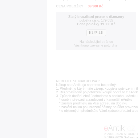
CENA POLOŽKY
39 900 Kč
Zlatý brutalistní prsten s diamanty
položka číslo: 179 855
Cena položky 39 900 Kč
Na následující stránce
Vaši koupi závazně potvrdíte.
NEBOJTE SE NAKUPOVAT!
Nákup na eAntiku je naprosto bezpečný:
1. Předmět, o který máte zájem, kupujete potvrzením t
2. Bezprostředně po potvrzení koupě obdržíte z eAntik
3. Způsob dodání zboží dohodnete s obsluhou eAntiku 
* osobní převzetí a zaplacení v kanceláři eAntiku
* zaslání předmětu na Vaši adresu na dobírku
* zaslání balíku po uhrazení částky na účet provozo
* u objemných předmětů s Vámi způsob předání a c
© 2003-2026 STUDIO 18
©
1992-2026 Softwarov