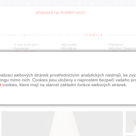
ROŽITNOSTI UMĚNÍ DES
přepnout na mobilní verzi
V čem jsme jiní?
Můj prodej
Přihlášení
Facebook
Můj nákup
Můj účet / Registr
Výkup šperků
Moje album
GDPR
/
AML
tý brutalistní prsten s diamanty
alizaci webových stránek prostřednictvím analytických nástrojů, ke zv
tingu mimo nich. Cookies jsou uloženy v naprostém bezpečí vašeho pr
é
cookies, které mají na starost základní funkce webových stránek.
Í
MÍSTO EXPEDICE
Počet návštěv: 348
poslat příteli
Praha
uložit do alba
dotaz na prodejce