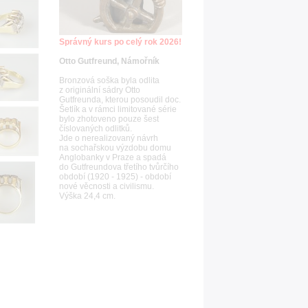
Správný kurs po celý rok 2026!
Otto Gutfreund, Námořník
Bronzová soška byla odlita
z originální sádry Otto
Gutfreunda, kterou posoudil doc.
Šetlík a v rámci limitované série
bylo zhotoveno pouze šest
číslovaných odlitků.
Jde o nerealizovaný návrh
na sochařskou výzdobu domu
Anglobanky v Praze a spadá
do Gutfreundova třetího tvůrčího
období (1920 - 1925) - období
nové věcnosti a civilismu.
Výška 24,4 cm.