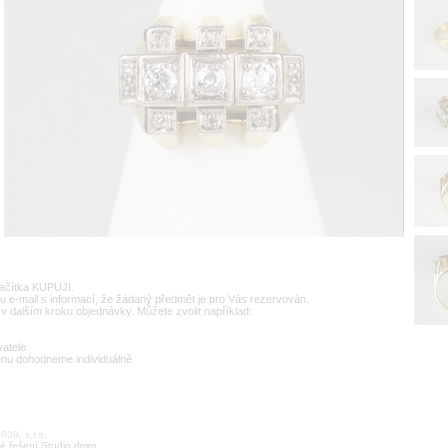
lačítka KUPUJI.
u e-mail s informací, že žádaný předmět je pro Vás rezervován.
v dalším kroku objednávky. Můžete zvolit například:
vatele
enu dohodneme individuálně
09, s.r.o.
é řešení Studio dmm