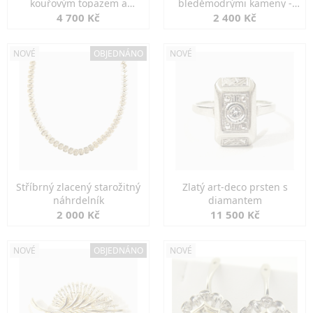
kouřovým topazem a
bleděmodrými kameny -
markazity
jemná elegance
4 700 Kč
2 400 Kč
NOVÉ
OBJEDNÁNO
NOVÉ
Stříbrný zlacený starožitný
Zlatý art-deco prsten s
náhrdelník
diamantem
2 000 Kč
11 500 Kč
NOVÉ
OBJEDNÁNO
NOVÉ