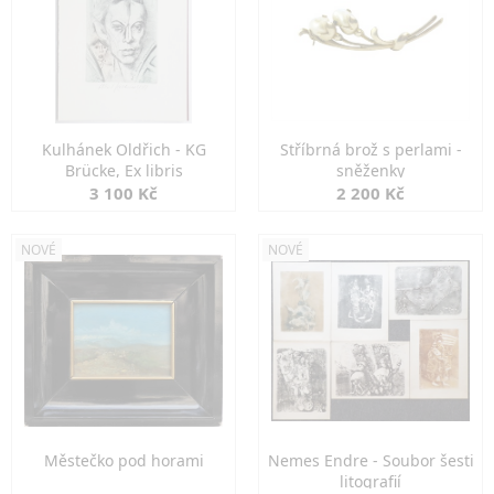
Kulhánek Oldřich - KG
Stříbrná brož s perlami -
Brücke, Ex libris
sněženky
3 100 Kč
2 200 Kč
NOVÉ
NOVÉ
Městečko pod horami
Nemes Endre - Soubor šesti
litografií