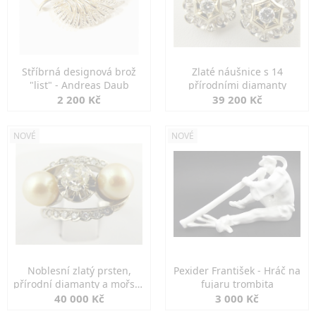
Stříbrná designová brož
Zlaté náušnice s 14
"list" - Andreas Daub
přírodními diamanty
2 200 Kč
39 200 Kč
NOVÉ
NOVÉ
Noblesní zlatý prsten,
Pexider František - Hráč na
přírodní diamanty a mořské
fujaru trombita
perly
40 000 Kč
3 000 Kč