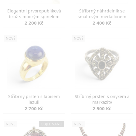
Elegantní prvorepubliková
Stříbrný náhrdelník se
brož s modrým spinelem
smaltovým medailonem
2 200 Kč
2 400 Kč
NOVÉ
NOVÉ
Stříbrný prsten s lapisem
Stříbrný prsten s onyxem a
lazuli
markazity
2 700 Kč
2 500 Kč
NOVÉ
OBJEDNÁNO
NOVÉ