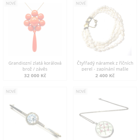
NOVÉ
NOVÉ
Grandiozní zlatá korálová
Čtyřřadý náramek z říčních
brož / závěs
perel - zapínání mašle
32 000 Kč
2 400 Kč
NOVÉ
NOVÉ