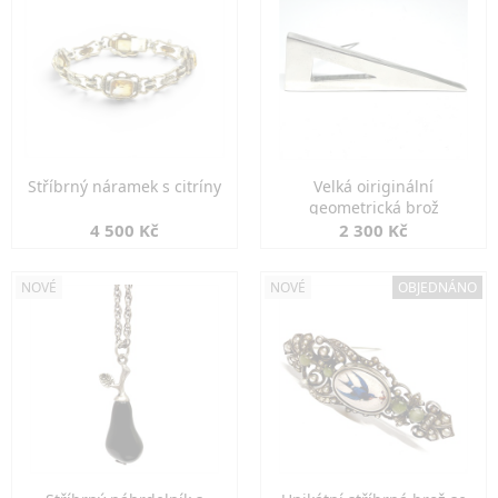
Stříbrný náramek s citríny
Velká oiriginální
geometrická brož
4 500 Kč
2 300 Kč
NOVÉ
NOVÉ
OBJEDNÁNO