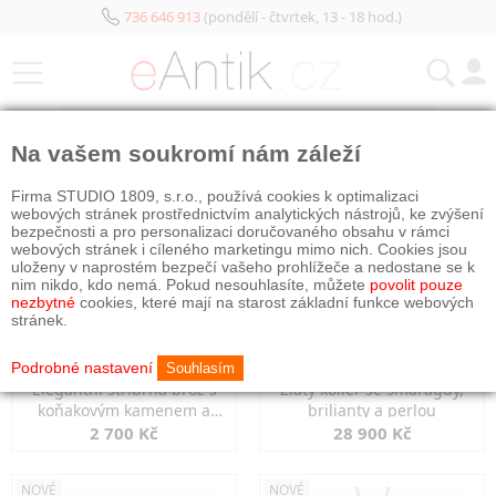
736 646 913
(pondělí - čtvrtek, 13 - 18 hod.)
KATEGORIE
Na vašem soukromí nám záleží
NOVÉ
NOVÉ
Firma STUDIO 1809, s.r.o., používá cookies k optimalizaci
webových stránek prostřednictvím analytických nástrojů, ke zvýšení
bezpečnosti a pro personalizaci doručovaného obsahu v rámci
webových stránek i cíleného marketingu mimo nich. Cookies jsou
uloženy v naprostém bezpečí vašeho prohlížeče a nedostane se k
nim nikdo, kdo nemá. Pokud nesouhlasíte, můžete
povolit pouze
nezbytné
cookies, které mají na starost základní funkce webových
stránek.
Podrobné nastavení
Souhlasím
Elegantní stříbrná brož s
Zlatý kolier se smaragdy,
koňakovým kamenem a
brilianty a perlou
markazity
2 700 Kč
28 900 Kč
NOVÉ
NOVÉ