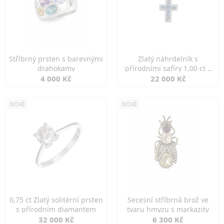
Stříbrný prsten s barevnými
Zlatý náhrdelník s
drahokamy
přírodními safíry 1,00 ct a
diamanty
4 000 Kč
22 000 Kč
NOVÉ
NOVÉ
0,75 ct Zlatý solitérní prsten
Secesní stříbrná brož ve
s přírodním diamantem
tvaru hmyzu s markazity
32 000 Kč
6 300 Kč