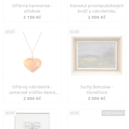
Stříbrná harmonika -
Konvolut prvorepublikových
přívěsek
broží a náhrdelníku
2 100 Kč
2 000 Kč
NOVÉ
NOVÉ
Stříbrný náhrdelník -
Suchý Bohuslav -
jantarové srdíčko Georg
Slunečnice
Kramer
2 000 Kč
3 000 Kč
NOVÉ
NOVÉ
OBJEDNÁNO