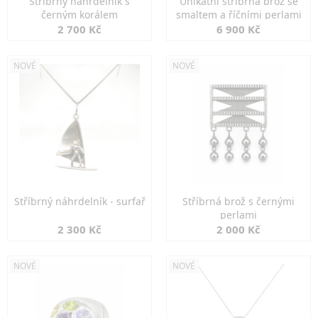
Stříbrný náhrdelník s
Unikátní stříbrná brož se
černým korálem
smaltem a říčními perlami
2 700 Kč
6 900 Kč
NOVÉ
NOVÉ
Stříbrný náhrdelník - surfař
Stříbrná brož s černými
perlami
2 300 Kč
2 000 Kč
NOVÉ
NOVÉ