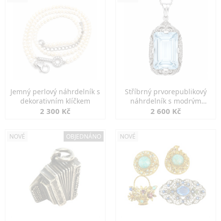
Jemný perlový náhrdelník s
Stříbrný prvorepublikový
dekorativním klíčkem
náhrdelník s modrým
spinelem
2 300 Kč
2 600 Kč
NOVÉ
OBJEDNÁNO
NOVÉ