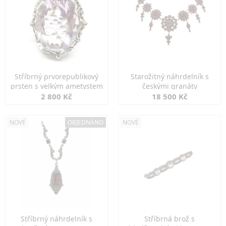
Stříbrný prvorepublikový
Starožitný náhrdelník s
prsten s velkým ametystem
českými granáty
2 800 Kč
18 500 Kč
NOVÉ
OBJEDNÁNO
NOVÉ
Stříbrný náhrdelník s
Stříbrná brož s