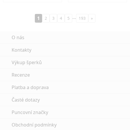
…
1
2
3
4
5
193
»
O nás
Kontakty
Výkup šperků
Recenze
Platba a doprava
Časté dotazy
Puncovní značky
Obchodní podmínky