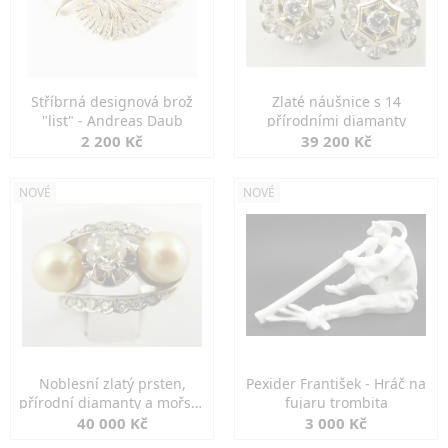
Stříbrná designová brož
Zlaté náušnice s 14
"list" - Andreas Daub
přírodními diamanty
2 200 Kč
39 200 Kč
NOVÉ
NOVÉ
Noblesní zlatý prsten,
Pexider František - Hráč na
přírodní diamanty a mořské
fujaru trombita
perly
40 000 Kč
3 000 Kč