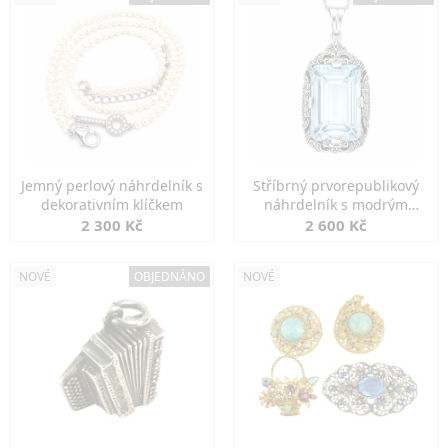
Jemný perlový náhrdelník s
Stříbrný prvorepublikový
dekorativním klíčkem
náhrdelník s modrým
spinelem
2 300 Kč
2 600 Kč
NOVÉ
OBJEDNÁNO
NOVÉ