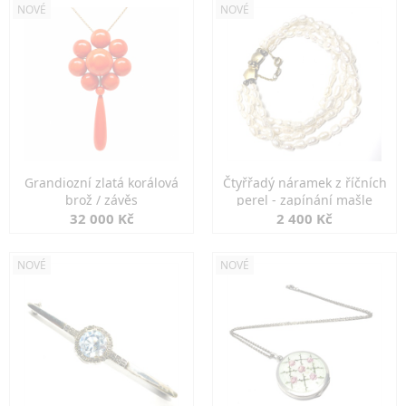
NOVÉ
NOVÉ
Grandiozní zlatá korálová
Čtyřřadý náramek z říčních
brož / závěs
perel - zapínání mašle
32 000 Kč
2 400 Kč
NOVÉ
NOVÉ