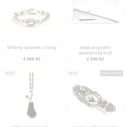
Stříbrný náramek s citríny
Velká oiriginální
geometrická brož
4 500 Kč
2 300 Kč
NOVÉ
NOVÉ
OBJEDNÁNO