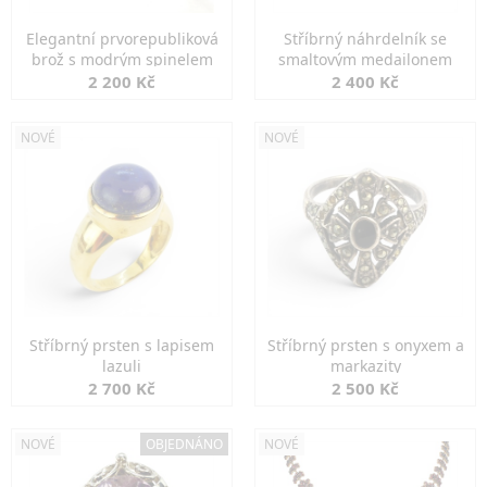
Elegantní prvorepubliková
Stříbrný náhrdelník se
brož s modrým spinelem
smaltovým medailonem
2 200 Kč
2 400 Kč
NOVÉ
NOVÉ
Stříbrný prsten s lapisem
Stříbrný prsten s onyxem a
lazuli
markazity
2 700 Kč
2 500 Kč
NOVÉ
OBJEDNÁNO
NOVÉ