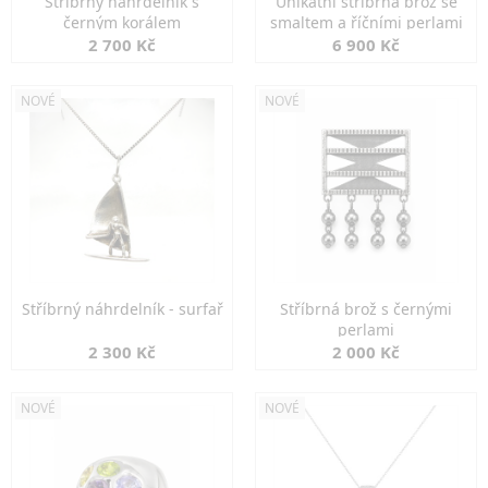
Stříbrný náhrdelník s
Unikátní stříbrná brož se
černým korálem
smaltem a říčními perlami
2 700 Kč
6 900 Kč
NOVÉ
NOVÉ
Stříbrný náhrdelník - surfař
Stříbrná brož s černými
perlami
2 300 Kč
2 000 Kč
NOVÉ
NOVÉ