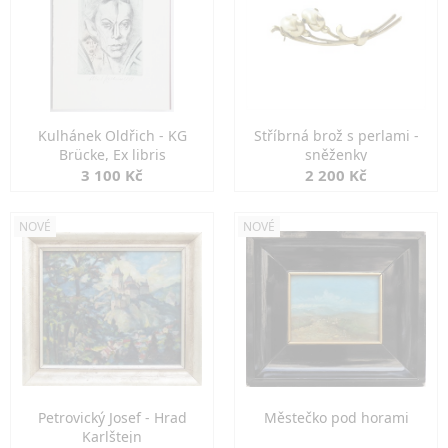
Kulhánek Oldřich - KG
Stříbrná brož s perlami -
Brücke, Ex libris
sněženky
3 100 Kč
2 200 Kč
NOVÉ
NOVÉ
Petrovický Josef - Hrad
Městečko pod horami
Karlštejn