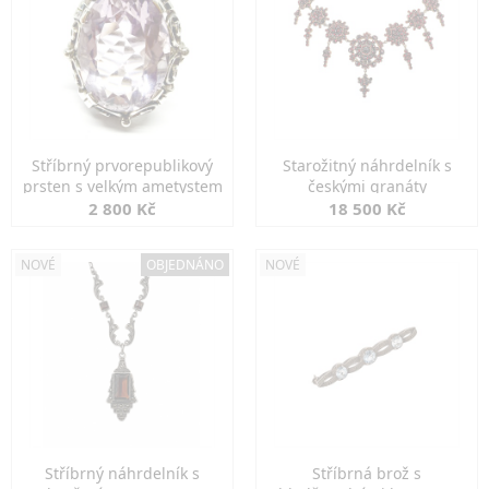
Stříbrný prvorepublikový
Starožitný náhrdelník s
prsten s velkým ametystem
českými granáty
2 800 Kč
18 500 Kč
NOVÉ
OBJEDNÁNO
NOVÉ
Stříbrný náhrdelník s
Stříbrná brož s