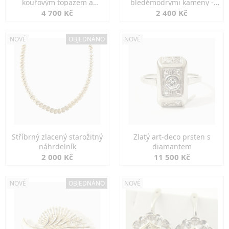
kouřovým topazem a
bleděmodrými kameny -
markazity
jemná elegance
4 700 Kč
2 400 Kč
NOVÉ
OBJEDNÁNO
NOVÉ
Stříbrný zlacený starožitný
Zlatý art-deco prsten s
náhrdelník
diamantem
2 000 Kč
11 500 Kč
NOVÉ
OBJEDNÁNO
NOVÉ