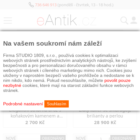
736 646 913
(pondělí - čtvrtek, 13 - 18 hod.)
KATEGORIE
Na vašem soukromí nám záleží
NOVÉ
NOVÉ
OBJEDNÁNO
Firma STUDIO 1809, s.r.o., používá cookies k optimalizaci
webových stránek prostřednictvím analytických nástrojů, ke zvýšení
bezpečnosti a pro personalizaci doručovaného obsahu v rámci
webových stránek i cíleného marketingu mimo nich. Cookies jsou
uloženy v naprostém bezpečí vašeho prohlížeče a nedostane se k
nim nikdo, kdo nemá. Pokud nesouhlasíte, můžete
povolit pouze
nezbytné
cookies, které mají na starost základní funkce webových
stránek.
Podrobné nastavení
Souhlasím
Elegantní stříbrná brož s
Zlatý kolier se smaragdy,
koňakovým kamenem a
brilianty a perlou
markazity
2 700 Kč
28 900 Kč
NOVÉ
OBJEDNÁNO
NOVÉ
OBJEDNÁNO