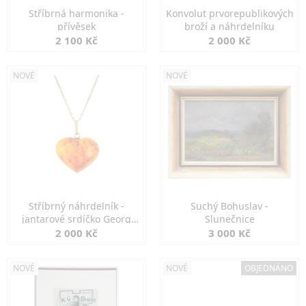
Stříbrná harmonika -
Konvolut prvorepublikových
přívěsek
broží a náhrdelníku
2 100 Kč
2 000 Kč
NOVÉ
NOVÉ
Stříbrný náhrdelník -
Suchý Bohuslav -
jantarové srdíčko Georg
Slunečnice
Kramer
2 000 Kč
3 000 Kč
NOVÉ
NOVÉ
OBJEDNÁNO