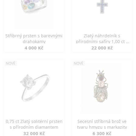
Stříbrný prsten s barevnými
Zlatý náhrdelník s
drahokamy
přírodními safíry 1,00 ct a
diamanty
4 000 Kč
22 000 Kč
NOVÉ
NOVÉ
0,75 ct Zlatý solitérní prsten
Secesní stříbrná brož ve
s přírodním diamantem
tvaru hmyzu s markazity
32 000 Kč
6 300 Kč