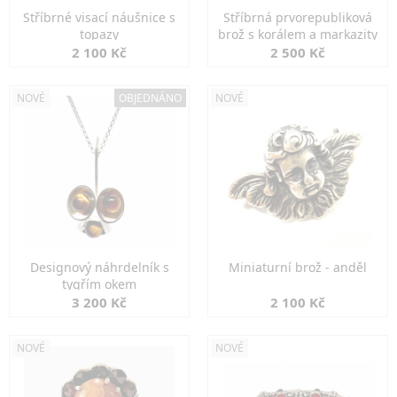
Stříbrné visací náušnice s
Stříbrná prvorepubliková
topazy
brož s korálem a markazity
2 100 Kč
2 500 Kč
NOVÉ
OBJEDNÁNO
NOVÉ
Designový náhrdelník s
Miniaturní brož - anděl
tygřím okem
3 200 Kč
2 100 Kč
NOVÉ
NOVÉ