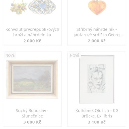
Konvolut prvorepublikových
Stříbrný náhrdelník -
broží a náhrdelníku
jantarové srdíčko Georg
Kramer
2 000 Kč
2 000 Kč
NOVÉ
NOVÉ
Suchý Bohuslav -
Kulhánek Oldřich - KG
Slunečnice
Brücke, Ex libris
3 000 Kč
3 100 Kč