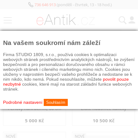
736 646 913
(pondělí - čtvrtek, 13 - 18 hod.)
KATEGORIE
Na vašem soukromí nám záleží
NOVÉ
NOVÉ
Firma STUDIO 1809, s.r.o., používá cookies k optimalizaci
webových stránek prostřednictvím analytických nástrojů, ke zvýšení
bezpečnosti a pro personalizaci doručovaného obsahu v rámci
webových stránek i cíleného marketingu mimo nich. Cookies jsou
uloženy v naprostém bezpečí vašeho prohlížeče a nedostane se k
nim nikdo, kdo nemá. Pokud nesouhlasíte, můžete
povolit pouze
nezbytné
cookies, které mají na starost základní funkce webových
stránek.
Podrobné nastavení
Souhlasím
Perlový náhrdelník, 80 cm
Zlaté náušnice kuličky
5 000 Kč
10 500 Kč
NOVÉ
NOVÉ