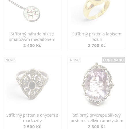
Stříbrný náhrdelník se
Stříbrný prsten s lapisem
smaltovým medailonem
lazuli
2 400 Kč
2 700 Kč
NOVÉ
NOVÉ
OBJEDNÁNO
Stříbrný prsten s onyxem a
Stříbrný prvorepublikový
markazity
prsten s velkým ametystem
2 500 Kč
2 800 Kč