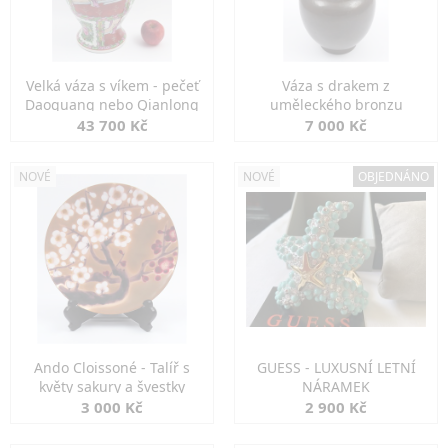
Velká váza s víkem - pečeť
Váza s drakem z
Daoguang nebo Qianlong
uměleckého bronzu
43 700 Kč
7 000 Kč
NOVÉ
NOVÉ
OBJEDNÁNO
Ando Cloissoné - Talíř s
GUESS - LUXUSNÍ LETNÍ
květy sakury a švestky
NÁRAMEK
3 000 Kč
2 900 Kč