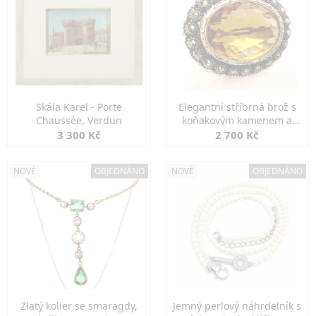
Skála Karel - Porte
Elegantní stříbrná brož s
Chaussée, Verdun
koňakovým kamenem a
markazity
3 300 Kč
2 700 Kč
NOVÉ
OBJEDNÁNO
NOVÉ
OBJEDNÁNO
Zlatý kolier se smaragdy,
Jemný perlový náhrdelník s