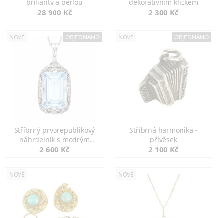
brilianty a perlou
dekorativním klíčkem
28 900 Kč
2 300 Kč
NOVÉ
OBJEDNÁNO
NOVÉ
OBJEDNÁNO
Stříbrný prvorepublikový
Stříbrná harmonika -
náhrdelník s modrým
přívěsek
spinelem
2 600 Kč
2 100 Kč
NOVÉ
NOVÉ