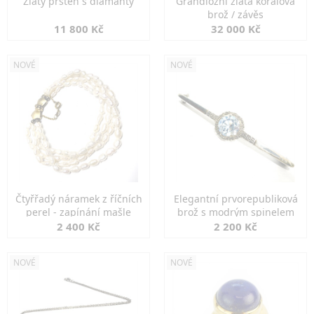
Zlatý prsten s diamanty
Grandiozní zlatá korálová
brož / závěs
11 800 Kč
32 000 Kč
NOVÉ
NOVÉ
Čtyřřadý náramek z říčních
Elegantní prvorepubliková
perel - zapínání mašle
brož s modrým spinelem
2 400 Kč
2 200 Kč
NOVÉ
NOVÉ