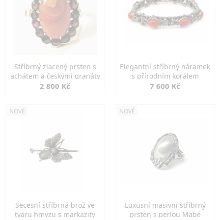
Stříbrný zlacený prsten s
Elegantní stříbrný náramek
achátem a českými granáty
s přírodním korálem
2 800 Kč
7 600 Kč
NOVÉ
NOVÉ
Secesní stříbrná brož ve
Luxusní masivní stříbrný
tvaru hmyzu s markazity
prsten s perlou Mabé