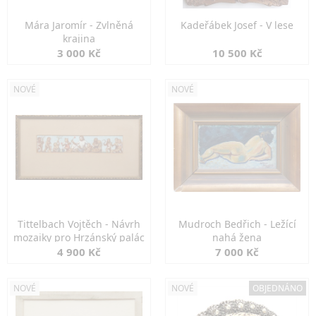
Mára Jaromír - Zvlněná
Kadeřábek Josef - V lese
krajina
3 000 Kč
10 500 Kč
NOVÉ
NOVÉ
Tittelbach Vojtěch - Návrh
Mudroch Bedřich - Ležící
mozaiky pro Hrzánský palác
nahá žena
4 900 Kč
7 000 Kč
NOVÉ
NOVÉ
OBJEDNÁNO