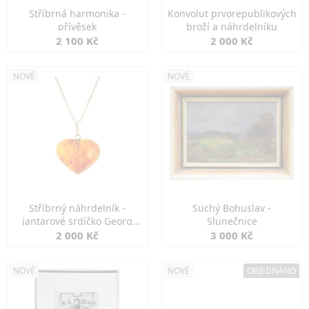
Stříbrná harmonika -
Konvolut prvorepublikových
přívěsek
broží a náhrdelníku
2 100 Kč
2 000 Kč
NOVÉ
NOVÉ
Stříbrný náhrdelník -
Suchý Bohuslav -
jantarové srdíčko Georg
Slunečnice
Kramer
2 000 Kč
3 000 Kč
NOVÉ
NOVÉ
OBJEDNÁNO