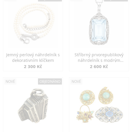
Jemný perlový náhrdelník s
Stříbrný prvorepublikový
dekorativním klíčkem
náhrdelník s modrým
spinelem
2 300 Kč
2 600 Kč
NOVÉ
OBJEDNÁNO
NOVÉ