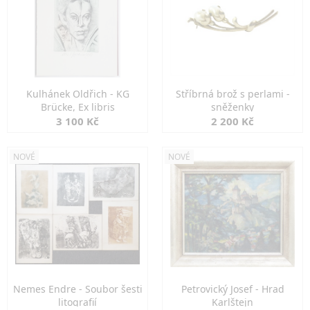
Kulhánek Oldřich - KG
Stříbrná brož s perlami -
Brücke, Ex libris
sněženky
3 100 Kč
2 200 Kč
NOVÉ
NOVÉ
Nemes Endre - Soubor šesti
Petrovický Josef - Hrad
litografií
Karlštejn