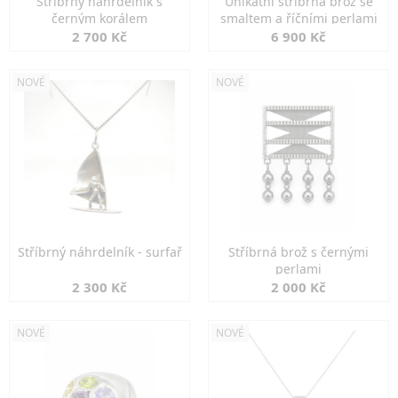
Stříbrný náhrdelník s
Unikátní stříbrná brož se
černým korálem
smaltem a říčními perlami
2 700 Kč
6 900 Kč
NOVÉ
NOVÉ
Stříbrný náhrdelník - surfař
Stříbrná brož s černými
perlami
2 300 Kč
2 000 Kč
NOVÉ
NOVÉ