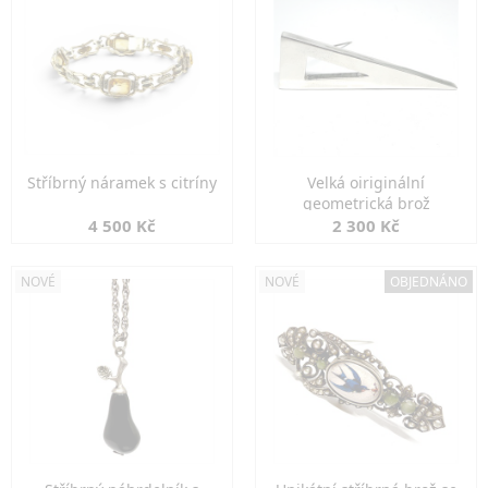
Stříbrný náramek s citríny
Velká oiriginální
geometrická brož
4 500 Kč
2 300 Kč
NOVÉ
NOVÉ
OBJEDNÁNO