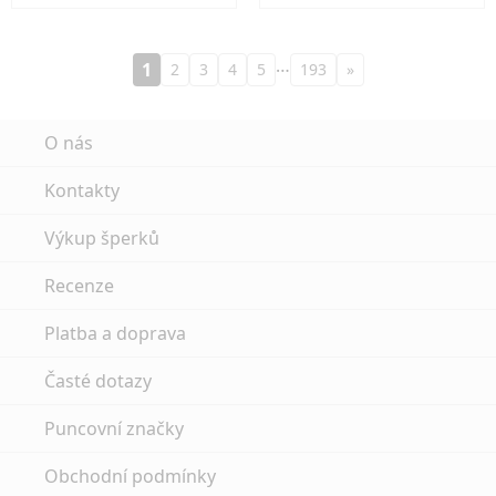
…
1
2
3
4
5
193
»
O nás
Kontakty
Výkup šperků
Recenze
Platba a doprava
Časté dotazy
Puncovní značky
Obchodní podmínky