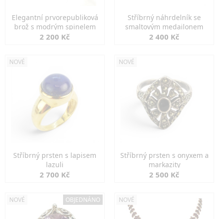
Elegantní prvorepubliková
Stříbrný náhrdelník se
brož s modrým spinelem
smaltovým medailonem
2 200 Kč
2 400 Kč
NOVÉ
NOVÉ
Stříbrný prsten s lapisem
Stříbrný prsten s onyxem a
lazuli
markazity
2 700 Kč
2 500 Kč
NOVÉ
OBJEDNÁNO
NOVÉ