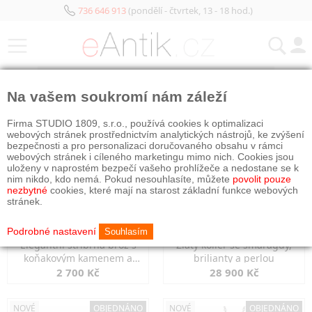
736 646 913
(pondělí - čtvrtek, 13 - 18 hod.)
KATEGORIE
Na vašem soukromí nám záleží
NOVÉ
NOVÉ
OBJEDNÁNO
Firma STUDIO 1809, s.r.o., používá cookies k optimalizaci
webových stránek prostřednictvím analytických nástrojů, ke zvýšení
bezpečnosti a pro personalizaci doručovaného obsahu v rámci
webových stránek i cíleného marketingu mimo nich. Cookies jsou
uloženy v naprostém bezpečí vašeho prohlížeče a nedostane se k
nim nikdo, kdo nemá. Pokud nesouhlasíte, můžete
povolit pouze
nezbytné
cookies, které mají na starost základní funkce webových
stránek.
Podrobné nastavení
Souhlasím
Elegantní stříbrná brož s
Zlatý kolier se smaragdy,
koňakovým kamenem a
brilianty a perlou
markazity
2 700 Kč
28 900 Kč
NOVÉ
OBJEDNÁNO
NOVÉ
OBJEDNÁNO