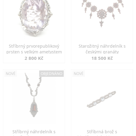
Stříbrný prvorepublikový
Starožitný náhrdelník s
prsten s velkým ametystem
českými granáty
2 800 Kč
18 500 Kč
NOVÉ
OBJEDNÁNO
NOVÉ
Stříbrný náhrdelník s
Stříbrná brož s