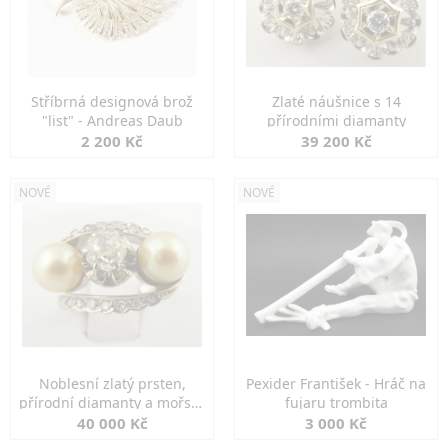
Stříbrná designová brož
Zlaté náušnice s 14
"list" - Andreas Daub
přírodními diamanty
2 200 Kč
39 200 Kč
NOVÉ
NOVÉ
Noblesní zlatý prsten,
Pexider František - Hráč na
přírodní diamanty a mořské
fujaru trombita
perly
40 000 Kč
3 000 Kč