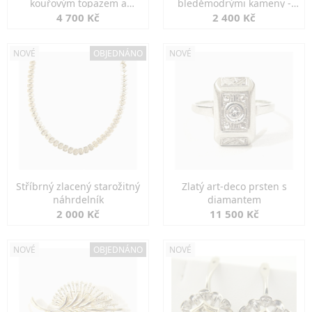
kouřovým topazem a
bleděmodrými kameny -
markazity
jemná elegance
4 700 Kč
2 400 Kč
NOVÉ
OBJEDNÁNO
NOVÉ
Stříbrný zlacený starožitný
Zlatý art-deco prsten s
náhrdelník
diamantem
2 000 Kč
11 500 Kč
NOVÉ
OBJEDNÁNO
NOVÉ