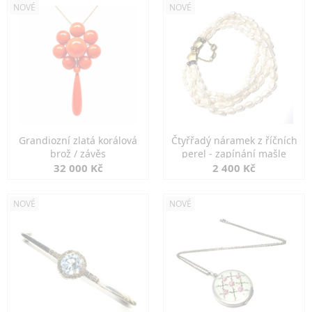
NOVÉ
NOVÉ
Grandiozní zlatá korálová
Čtyřřadý náramek z říčních
brož / závěs
perel - zapínání mašle
32 000 Kč
2 400 Kč
NOVÉ
NOVÉ