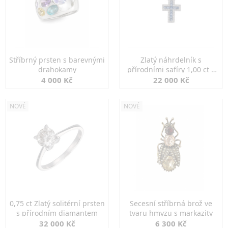
Stříbrný prsten s barevnými
Zlatý náhrdelník s
drahokamy
přírodními safíry 1,00 ct a
diamanty
4 000 Kč
22 000 Kč
NOVÉ
NOVÉ
0,75 ct Zlatý solitérní prsten
Secesní stříbrná brož ve
s přírodním diamantem
tvaru hmyzu s markazity
32 000 Kč
6 300 Kč