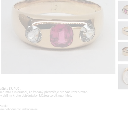
lačítka KUPUJI.
u e-mail s informací, že žádaný předmět je pro Vás rezervován.
v dalším kroku objednávky. Můžete zvolit například:
vatele
enu dohodneme individuálně