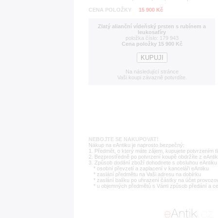
CENA POLOŽKY
15 900 Kč
Zlatý alianční vídeňský prsten s rubínem a
leukosafíry
položka číslo: 179 943
Cena položky 15 900 Kč
Na následující stránce
Vaši koupi závazně potvrdíte.
NEBOJTE SE NAKUPOVAT!
Nákup na eAntiku je naprosto bezpečný:
1. Předmět, o který máte zájem, kupujete potvrzením t
2. Bezprostředně po potvrzení koupě obdržíte z eAntik
3. Způsob dodání zboží dohodnete s obsluhou eAntiku 
* osobní převzetí a zaplacení v kanceláři eAntiku
* zaslání předmětu na Vaši adresu na dobírku
* zaslání balíku po uhrazení částky na účet provozo
* u objemných předmětů s Vámi způsob předání a c