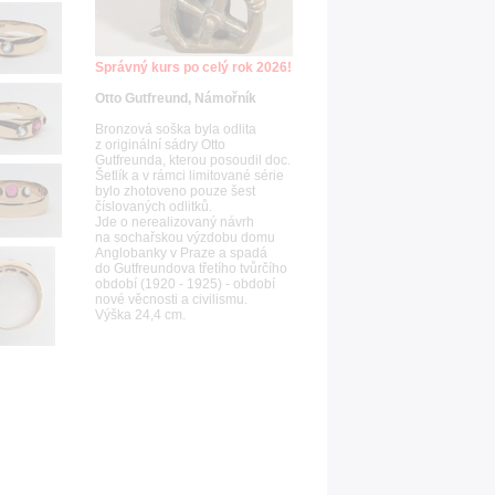
Správný kurs po celý rok 2026!
Otto Gutfreund, Námořník
Bronzová soška byla odlita
z originální sádry Otto
Gutfreunda, kterou posoudil doc.
Šetlík a v rámci limitované série
bylo zhotoveno pouze šest
číslovaných odlitků.
Jde o nerealizovaný návrh
na sochařskou výzdobu domu
Anglobanky v Praze a spadá
do Gutfreundova třetího tvůrčího
období (1920 - 1925) - období
nové věcnosti a civilismu.
Výška 24,4 cm.