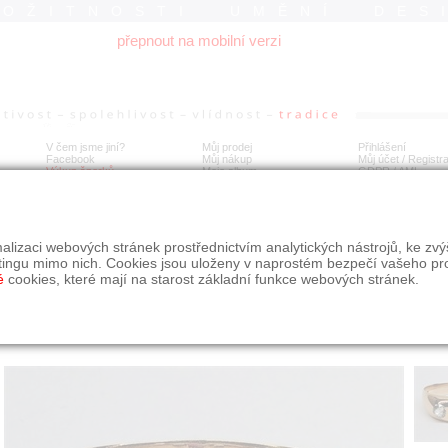
ROŽITNOSTI UMĚNÍ DES
přepnout na mobilní verzi
V čem jsme jiní?
Můj prodej
Přihlášení
Facebook
Můj nákup
Můj účet / Registr
Výkup šperků
Moje album
GDPR
/
AML
tý alianční vídeňský prsten s rubínem a leukosafíry
alizaci webových stránek prostřednictvím analytických nástrojů, ke zv
tingu mimo nich. Cookies jsou uloženy v naprostém bezpečí vašeho pr
é
cookies, které mají na starost základní funkce webových stránek.
Í
MÍSTO EXPEDICE
Počet návštěv: 334
poslat příteli
Praha
uložit do alba
dotaz na prodejce