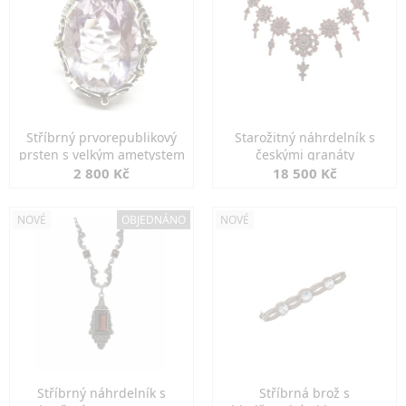
Stříbrný prvorepublikový
Starožitný náhrdelník s
prsten s velkým ametystem
českými granáty
2 800 Kč
18 500 Kč
NOVÉ
OBJEDNÁNO
NOVÉ
Stříbrný náhrdelník s
Stříbrná brož s