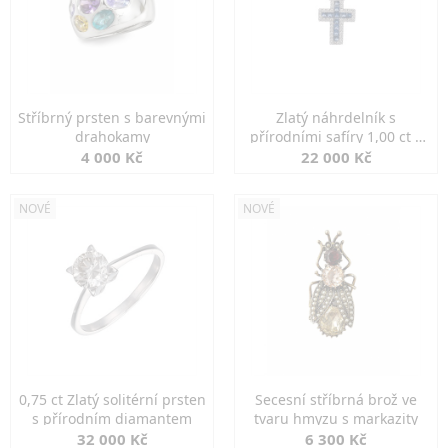
Stříbrný prsten s barevnými
Zlatý náhrdelník s
drahokamy
přírodními safíry 1,00 ct a
diamanty
4 000 Kč
22 000 Kč
NOVÉ
NOVÉ
0,75 ct Zlatý solitérní prsten
Secesní stříbrná brož ve
s přírodním diamantem
tvaru hmyzu s markazity
32 000 Kč
6 300 Kč