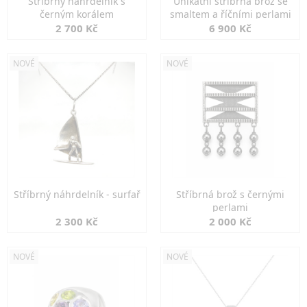
Stříbrný náhrdelník s
Unikátní stříbrná brož se
černým korálem
smaltem a říčními perlami
2 700 Kč
6 900 Kč
NOVÉ
NOVÉ
Stříbrný náhrdelník - surfař
Stříbrná brož s černými
perlami
2 300 Kč
2 000 Kč
NOVÉ
NOVÉ