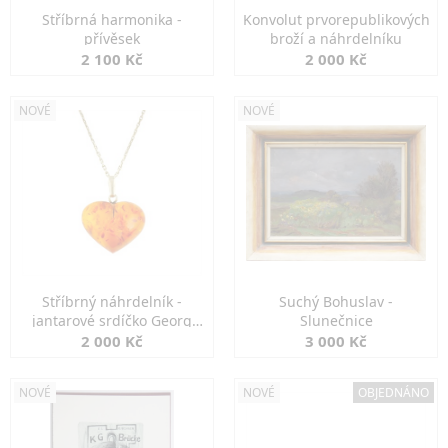
Stříbrná harmonika -
Konvolut prvorepublikových
přívěsek
broží a náhrdelníku
2 100 Kč
2 000 Kč
NOVÉ
NOVÉ
Stříbrný náhrdelník -
Suchý Bohuslav -
jantarové srdíčko Georg
Slunečnice
Kramer
2 000 Kč
3 000 Kč
NOVÉ
NOVÉ
OBJEDNÁNO