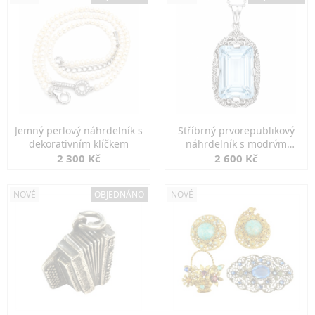
Jemný perlový náhrdelník s
Stříbrný prvorepublikový
dekorativním klíčkem
náhrdelník s modrým
spinelem
2 300 Kč
2 600 Kč
NOVÉ
OBJEDNÁNO
NOVÉ