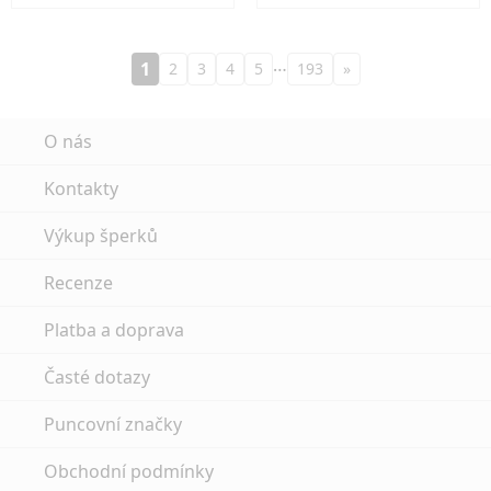
…
1
2
3
4
5
193
»
O nás
Kontakty
Výkup šperků
Recenze
Platba a doprava
Časté dotazy
Puncovní značky
Obchodní podmínky