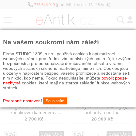
736 646 913
(pondělí - čtvrtek, 13 - 18 hod.)
KATEGORIE
Na vašem soukromí nám záleží
NOVÉ
NOVÉ
Firma STUDIO 1809, s.r.o., používá cookies k optimalizaci
webových stránek prostřednictvím analytických nástrojů, ke zvýšení
bezpečnosti a pro personalizaci doručovaného obsahu v rámci
webových stránek i cíleného marketingu mimo nich. Cookies jsou
uloženy v naprostém bezpečí vašeho prohlížeče a nedostane se k
nim nikdo, kdo nemá. Pokud nesouhlasíte, můžete
povolit pouze
nezbytné
cookies, které mají na starost základní funkce webových
stránek.
Podrobné nastavení
Souhlasím
Elegantní stříbrná brož s
Zlatý kolier se smaragdy,
koňakovým kamenem a
brilianty a perlou
markazity
2 700 Kč
28 900 Kč
NOVÉ
OBJEDNÁNO
NOVÉ
OBJEDNÁNO