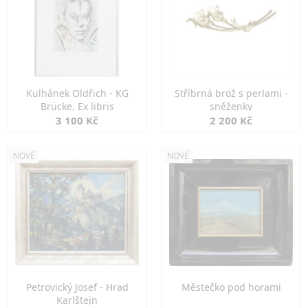
Kulhánek Oldřich - KG
Stříbrná brož s perlami -
Brücke, Ex libris
sněženky
3 100 Kč
2 200 Kč
NOVÉ
NOVÉ
Petrovický Josef - Hrad
Městečko pod horami
Karlštejn