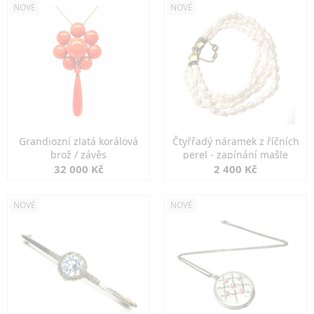
NOVÉ
NOVÉ
Grandiozní zlatá korálová
Čtyřřadý náramek z říčních
brož / závěs
perel - zapínání mašle
32 000 Kč
2 400 Kč
NOVÉ
NOVÉ