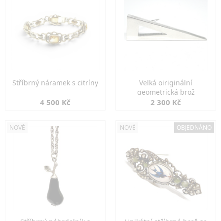
Stříbrný náramek s citríny
Velká oiriginální
geometrická brož
4 500 Kč
2 300 Kč
NOVÉ
NOVÉ
OBJEDNÁNO