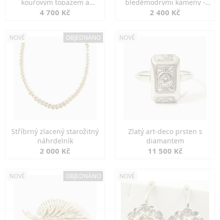
kouřovým topazem a
bleděmodrými kameny -
markazity
jemná elegance
4 700 Kč
2 400 Kč
NOVÉ
OBJEDNÁNO
NOVÉ
Stříbrný zlacený starožitný
Zlatý art-deco prsten s
náhrdelník
diamantem
2 000 Kč
11 500 Kč
NOVÉ
OBJEDNÁNO
NOVÉ