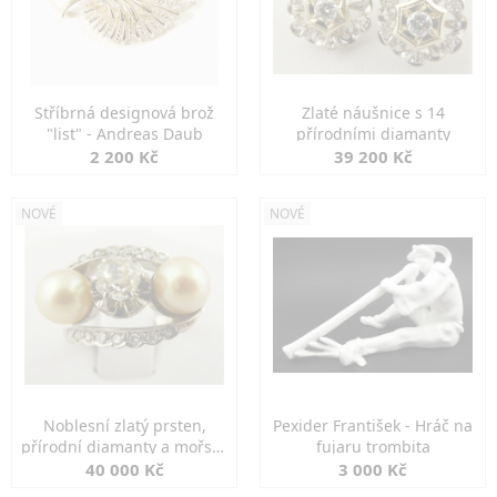
Stříbrná designová brož
Zlaté náušnice s 14
"list" - Andreas Daub
přírodními diamanty
2 200 Kč
39 200 Kč
NOVÉ
NOVÉ
Noblesní zlatý prsten,
Pexider František - Hráč na
přírodní diamanty a mořské
fujaru trombita
perly
40 000 Kč
3 000 Kč