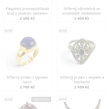
Elegantní prvorepubliková
Stříbrný náhrdelník se
brož s modrým spinelem
smaltovým medailonem
2 200 Kč
2 400 Kč
NOVÉ
NOVÉ
Stříbrný prsten s lapisem
Stříbrný prsten s onyxem a
lazuli
markazity
2 700 Kč
2 500 Kč
NOVÉ
OBJEDNÁNO
NOVÉ