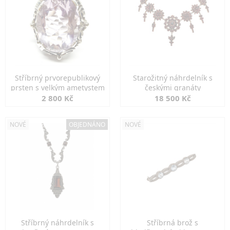
Stříbrný prvorepublikový
Starožitný náhrdelník s
prsten s velkým ametystem
českými granáty
2 800 Kč
18 500 Kč
NOVÉ
OBJEDNÁNO
NOVÉ
Stříbrný náhrdelník s
Stříbrná brož s