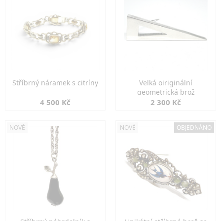
Stříbrný náramek s citríny
Velká oiriginální
geometrická brož
4 500 Kč
2 300 Kč
NOVÉ
NOVÉ
OBJEDNÁNO