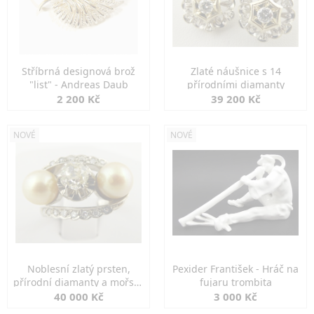
Stříbrná designová brož
Zlaté náušnice s 14
"list" - Andreas Daub
přírodními diamanty
2 200 Kč
39 200 Kč
NOVÉ
NOVÉ
Noblesní zlatý prsten,
Pexider František - Hráč na
přírodní diamanty a mořské
fujaru trombita
perly
40 000 Kč
3 000 Kč