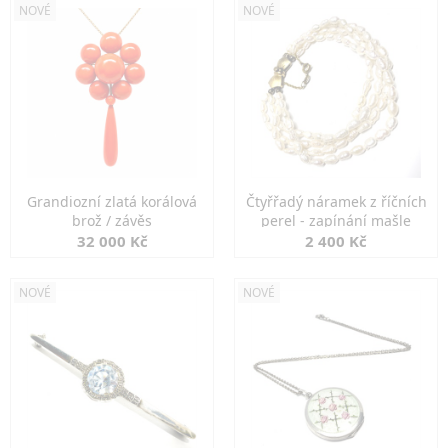
NOVÉ
NOVÉ
Grandiozní zlatá korálová
Čtyřřadý náramek z říčních
brož / závěs
perel - zapínání mašle
32 000 Kč
2 400 Kč
NOVÉ
NOVÉ