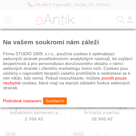
736 646 913
(pondělí - čtvrtek, 13 - 18 hod.)
KATEGORIE
Na vašem soukromí nám záleží
NOVÉ
NOVÉ
Firma STUDIO 1809, s.r.o., používá cookies k optimalizaci
webových stránek prostřednictvím analytických nástrojů, ke zvýšení
bezpečnosti a pro personalizaci doručovaného obsahu v rámci
webových stránek i cíleného marketingu mimo nich. Cookies jsou
uloženy v naprostém bezpečí vašeho prohlížeče a nedostane se k
nim nikdo, kdo nemá. Pokud nesouhlasíte, můžete
povolit pouze
nezbytné
cookies, které mají na starost základní funkce webových
stránek.
Podrobné nastavení
Souhlasím
Elegantní stříbrná brož s
Zlatý kolier se smaragdy,
koňakovým kamenem a
brilianty a perlou
markazity
2 700 Kč
28 900 Kč
NOVÉ
NOVÉ