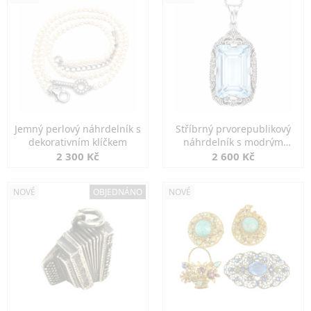
Jemný perlový náhrdelník s
Stříbrný prvorepublikový
dekorativním klíčkem
náhrdelník s modrým
spinelem
2 300 Kč
2 600 Kč
NOVÉ
OBJEDNÁNO
NOVÉ