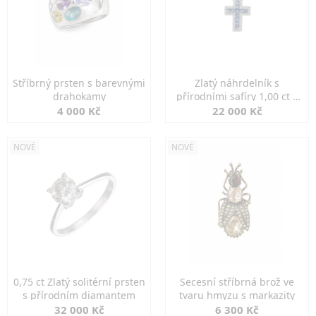
Stříbrný prsten s barevnými
Zlatý náhrdelník s
drahokamy
přírodními safíry 1,00 ct a
diamanty
4 000 Kč
22 000 Kč
NOVÉ
NOVÉ
0,75 ct Zlatý solitérní prsten
Secesní stříbrná brož ve
s přírodním diamantem
tvaru hmyzu s markazity
32 000 Kč
6 300 Kč