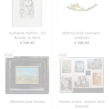
Kulhánek Oldřich - KG
Stříbrná brož s perlami -
Brücke, Ex libris
sněženky
3 100 Kč
2 200 Kč
NOVÉ
NOVÉ
Městečko pod horami
Nemes Endre - Soubor šesti
litografií