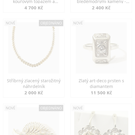
kouřovým topazem a
bleděmodrými kameny -
markazity
jemná elegance
4 700 Kč
2 400 Kč
NOVÉ
OBJEDNÁNO
NOVÉ
Stříbrný zlacený starožitný
Zlatý art-deco prsten s
náhrdelník
diamantem
2 000 Kč
11 500 Kč
NOVÉ
OBJEDNÁNO
NOVÉ