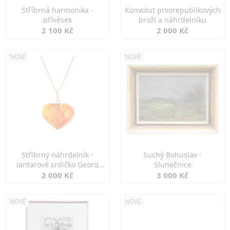
Stříbrná harmonika -
Konvolut prvorepublikových
přívěsek
broží a náhrdelníku
2 100 Kč
2 000 Kč
NOVÉ
NOVÉ
Stříbrný náhrdelník -
Suchý Bohuslav -
jantarové srdíčko Georg
Slunečnice
Kramer
2 000 Kč
3 000 Kč
NOVÉ
NOVÉ