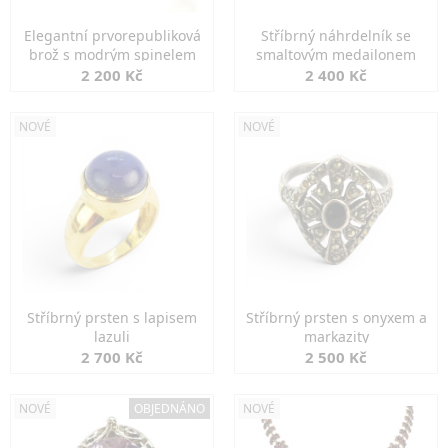
Elegantní prvorepubliková
Stříbrný náhrdelník se
brož s modrým spinelem
smaltovým medailonem
2 200 Kč
2 400 Kč
NOVÉ
NOVÉ
Stříbrný prsten s lapisem
Stříbrný prsten s onyxem a
lazuli
markazity
2 700 Kč
2 500 Kč
NOVÉ
OBJEDNÁNO
NOVÉ