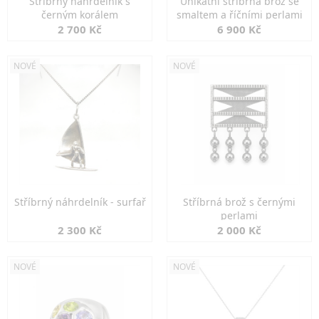
Stříbrný náhrdelník s
Unikátní stříbrná brož se
černým korálem
smaltem a říčními perlami
2 700 Kč
6 900 Kč
NOVÉ
NOVÉ
Stříbrný náhrdelník - surfař
Stříbrná brož s černými
perlami
2 300 Kč
2 000 Kč
NOVÉ
NOVÉ