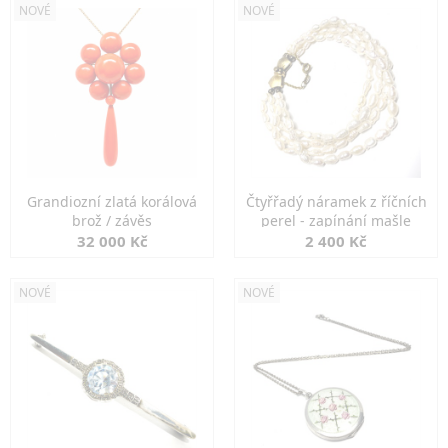
NOVÉ
NOVÉ
Grandiozní zlatá korálová
Čtyřřadý náramek z říčních
brož / závěs
perel - zapínání mašle
32 000 Kč
2 400 Kč
NOVÉ
NOVÉ