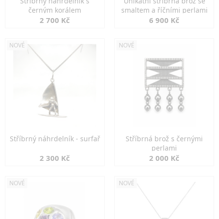
Stříbrný náhrdelník s
Unikátní stříbrná brož se
černým korálem
smaltem a říčními perlami
2 700 Kč
6 900 Kč
NOVÉ
NOVÉ
Stříbrný náhrdelník - surfař
Stříbrná brož s černými
perlami
2 300 Kč
2 000 Kč
NOVÉ
NOVÉ