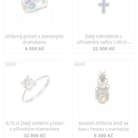
Stříbrný prsten s barevnými
Zlatý náhrdelník s
drahokamy
přírodními safíry 1,00 ct a
diamanty
4 000 Kč
22 000 Kč
NOVÉ
NOVÉ
0,75 ct Zlatý solitérní prsten
Secesní stříbrná brož ve
s přírodním diamantem
tvaru hmyzu s markazity
32 000 Kč
6 300 Kč