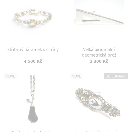
Stříbrný náramek s citríny
Velká oiriginální
geometrická brož
4 500 Kč
2 300 Kč
NOVÉ
NOVÉ
OBJEDNÁNO