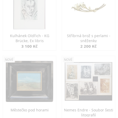
Kulhánek Oldřich - KG
Stříbrná brož s perlami -
Brücke, Ex libris
sněženky
3 100 Kč
2 200 Kč
NOVÉ
NOVÉ
Městečko pod horami
Nemes Endre - Soubor šesti
litografií