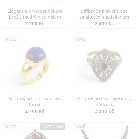
Elegantní prvorepubliková
Stříbrný náhrdelník se
brož s modrým spinelem
smaltovým medailonem
2 200 Kč
2 400 Kč
NOVÉ
NOVÉ
Stříbrný prsten s lapisem
Stříbrný prsten s onyxem a
lazuli
markazity
2 700 Kč
2 500 Kč
NOVÉ
OBJEDNÁNO
NOVÉ