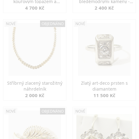
kouřovým topazem a
bleděmodrými kameny -
markazity
jemná elegance
4 700 Kč
2 400 Kč
NOVÉ
OBJEDNÁNO
NOVÉ
Stříbrný zlacený starožitný
Zlatý art-deco prsten s
náhrdelník
diamantem
2 000 Kč
11 500 Kč
NOVÉ
OBJEDNÁNO
NOVÉ