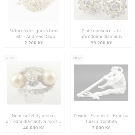
Stříbrná designová brož
Zlaté náušnice s 14
"list" - Andreas Daub
přírodními diamanty
2 200 Kč
39 200 Kč
NOVÉ
NOVÉ
Noblesní zlatý prsten,
Pexider František - Hráč na
přírodní diamanty a mořské
fujaru trombita
perly
40 000 Kč
3 000 Kč