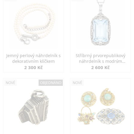
Jemný perlový náhrdelník s
Stříbrný prvorepublikový
dekorativním klíčkem
náhrdelník s modrým
spinelem
2 300 Kč
2 600 Kč
NOVÉ
OBJEDNÁNO
NOVÉ