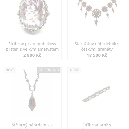
Stříbrný prvorepublikový
Starožitný náhrdelník s
prsten s velkým ametystem
českými granáty
2 800 Kč
18 500 Kč
NOVÉ
OBJEDNÁNO
NOVÉ
Stříbrný náhrdelník s
Stříbrná brož s