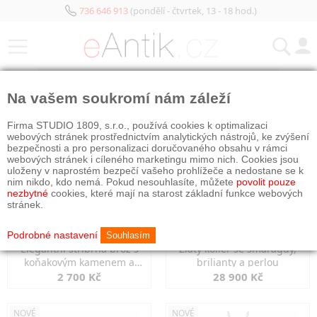
736 646 913
(pondělí - čtvrtek, 13 - 18 hod.)
KATEGORIE
Na vašem soukromí nám záleží
NOVÉ
NOVÉ
Firma STUDIO 1809, s.r.o., používá cookies k optimalizaci
webových stránek prostřednictvím analytických nástrojů, ke zvýšení
bezpečnosti a pro personalizaci doručovaného obsahu v rámci
webových stránek i cíleného marketingu mimo nich. Cookies jsou
uloženy v naprostém bezpečí vašeho prohlížeče a nedostane se k
nim nikdo, kdo nemá. Pokud nesouhlasíte, můžete
povolit pouze
nezbytné
cookies, které mají na starost základní funkce webových
stránek.
Podrobné nastavení
Souhlasím
Elegantní stříbrná brož s
Zlatý kolier se smaragdy,
koňakovým kamenem a
brilianty a perlou
markazity
2 700 Kč
28 900 Kč
NOVÉ
NOVÉ