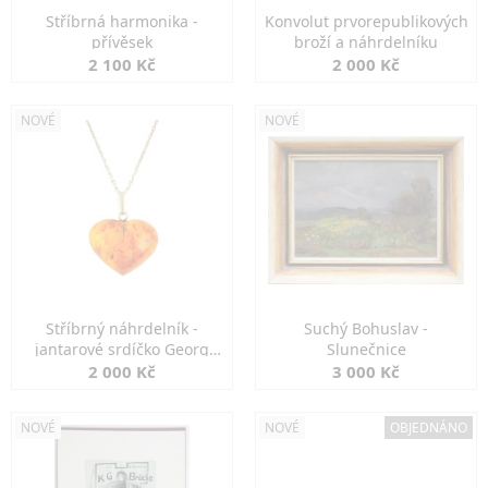
Stříbrná harmonika -
Konvolut prvorepublikových
přívěsek
broží a náhrdelníku
2 100 Kč
2 000 Kč
NOVÉ
NOVÉ
Stříbrný náhrdelník -
Suchý Bohuslav -
jantarové srdíčko Georg
Slunečnice
Kramer
2 000 Kč
3 000 Kč
NOVÉ
NOVÉ
OBJEDNÁNO