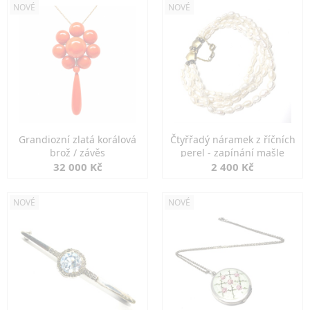
NOVÉ
NOVÉ
Grandiozní zlatá korálová
Čtyřřadý náramek z říčních
brož / závěs
perel - zapínání mašle
32 000 Kč
2 400 Kč
NOVÉ
NOVÉ