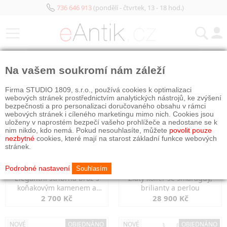
736 646 913
(pondělí - čtvrtek, 13 - 18 hod.)
KATEGORIE
Na vašem soukromí nám záleží
NOVÉ
NOVÉ
OBJEDNÁNO
Firma STUDIO 1809, s.r.o., používá cookies k optimalizaci
webových stránek prostřednictvím analytických nástrojů, ke zvýšení
bezpečnosti a pro personalizaci doručovaného obsahu v rámci
webových stránek i cíleného marketingu mimo nich. Cookies jsou
uloženy v naprostém bezpečí vašeho prohlížeče a nedostane se k
nim nikdo, kdo nemá. Pokud nesouhlasíte, můžete
povolit pouze
nezbytné
cookies, které mají na starost základní funkce webových
stránek.
Podrobné nastavení
Souhlasím
Elegantní stříbrná brož s
Zlatý kolier se smaragdy,
koňakovým kamenem a
brilianty a perlou
markazity
2 700 Kč
28 900 Kč
NOVÉ
OBJEDNÁNO
NOVÉ
OBJEDNÁNO