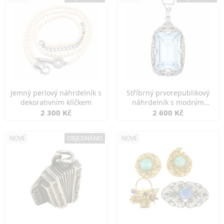
Jemný perlový náhrdelník s
Stříbrný prvorepublikový
dekorativním klíčkem
náhrdelník s modrým
spinelem
2 300 Kč
2 600 Kč
NOVÉ
OBJEDNÁNO
NOVÉ