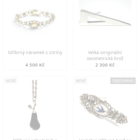
Stříbrný náramek s citríny
Velká oiriginální
geometrická brož
4 500 Kč
2 300 Kč
NOVÉ
NOVÉ
OBJEDNÁNO