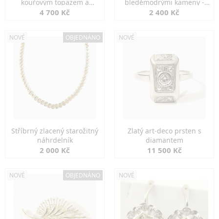
kouřovým topazem a
bleděmodrými kameny -
markazity
jemná elegance
4 700 Kč
2 400 Kč
NOVÉ
OBJEDNÁNO
NOVÉ
Stříbrný zlacený starožitný
Zlatý art-deco prsten s
náhrdelník
diamantem
2 000 Kč
11 500 Kč
NOVÉ
OBJEDNÁNO
NOVÉ