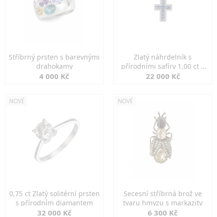
Stříbrný prsten s barevnými
Zlatý náhrdelník s
drahokamy
přírodními safíry 1,00 ct a
diamanty
4 000 Kč
22 000 Kč
NOVÉ
NOVÉ
0,75 ct Zlatý solitérní prsten
Secesní stříbrná brož ve
s přírodním diamantem
tvaru hmyzu s markazity
32 000 Kč
6 300 Kč