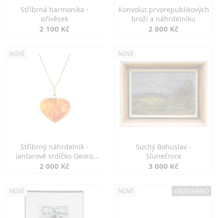
Stříbrná harmonika -
Konvolut prvorepublikových
přívěsek
broží a náhrdelníku
2 100 Kč
2 000 Kč
NOVÉ
NOVÉ
Stříbrný náhrdelník -
Suchý Bohuslav -
jantarové srdíčko Georg
Slunečnice
Kramer
2 000 Kč
3 000 Kč
NOVÉ
NOVÉ
OBJEDNÁNO