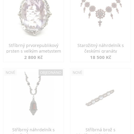
Stříbrný prvorepublikový
Starožitný náhrdelník s
prsten s velkým ametystem
českými granáty
2 800 Kč
18 500 Kč
NOVÉ
OBJEDNÁNO
NOVÉ
Stříbrný náhrdelník s
Stříbrná brož s