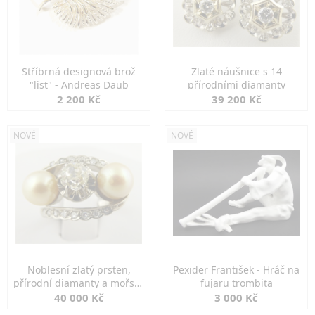
Stříbrná designová brož
Zlaté náušnice s 14
"list" - Andreas Daub
přírodními diamanty
2 200 Kč
39 200 Kč
NOVÉ
NOVÉ
Noblesní zlatý prsten,
Pexider František - Hráč na
přírodní diamanty a mořské
fujaru trombita
perly
40 000 Kč
3 000 Kč