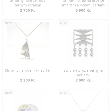
Stříbrný náhrdelník s
Unikátní stříbrná brož se
černým korálem
smaltem a říčními perlami
2 700 Kč
6 900 Kč
NOVÉ
NOVÉ
Stříbrný náhrdelník - surfař
Stříbrná brož s černými
perlami
2 300 Kč
2 000 Kč
NOVÉ
NOVÉ