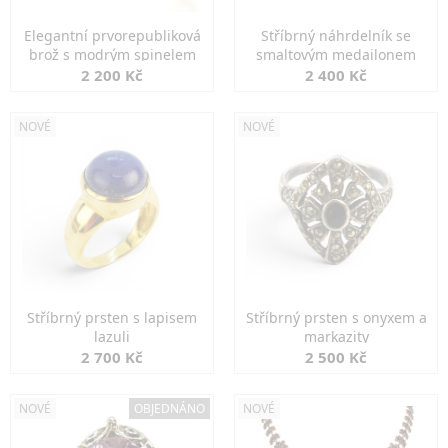
Elegantní prvorepubliková
Stříbrný náhrdelník se
brož s modrým spinelem
smaltovým medailonem
2 200 Kč
2 400 Kč
NOVÉ
NOVÉ
Stříbrný prsten s lapisem
Stříbrný prsten s onyxem a
lazuli
markazity
2 700 Kč
2 500 Kč
NOVÉ
OBJEDNÁNO
NOVÉ