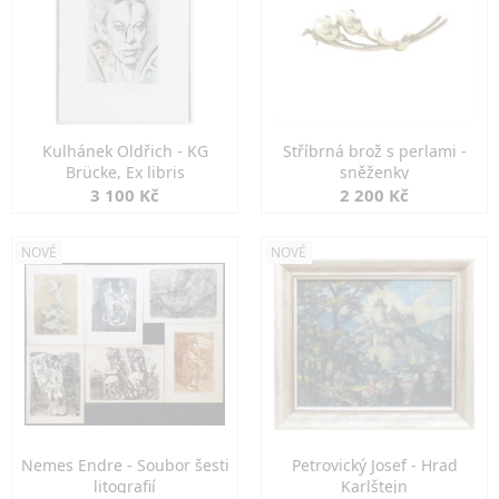
Kulhánek Oldřich - KG
Stříbrná brož s perlami -
Brücke, Ex libris
sněženky
3 100 Kč
2 200 Kč
NOVÉ
NOVÉ
Nemes Endre - Soubor šesti
Petrovický Josef - Hrad
litografií
Karlštejn