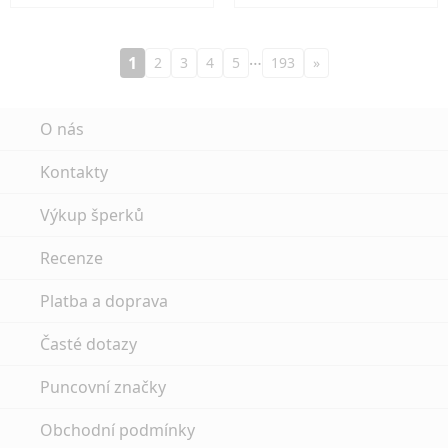
…
1
2
3
4
5
193
»
O nás
Kontakty
Výkup šperků
Recenze
Platba a doprava
Časté dotazy
Puncovní značky
Obchodní podmínky