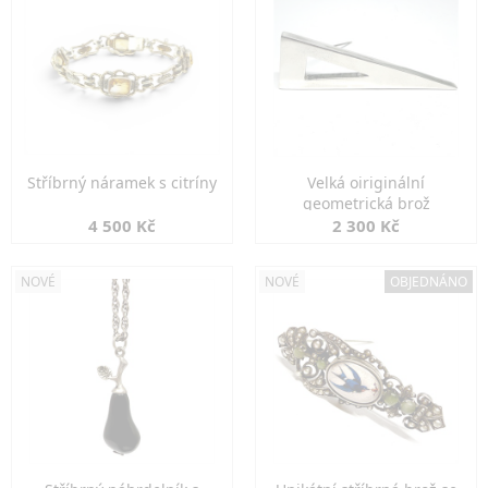
Stříbrný náramek s citríny
Velká oiriginální
geometrická brož
4 500 Kč
2 300 Kč
NOVÉ
NOVÉ
OBJEDNÁNO