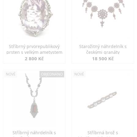
Stříbrný prvorepublikový
Starožitný náhrdelník s
prsten s velkým ametystem
českými granáty
2 800 Kč
18 500 Kč
NOVÉ
OBJEDNÁNO
NOVÉ
Stříbrný náhrdelník s
Stříbrná brož s