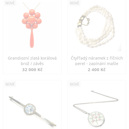
NOVÉ
NOVÉ
Grandiozní zlatá korálová
Čtyřřadý náramek z říčních
brož / závěs
perel - zapínání mašle
32 000 Kč
2 400 Kč
NOVÉ
NOVÉ