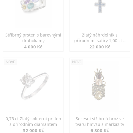
Stříbrný prsten s barevnými
Zlatý náhrdelník s
drahokamy
přírodními safíry 1,00 ct a
diamanty
4 000 Kč
22 000 Kč
NOVÉ
NOVÉ
0,75 ct Zlatý solitérní prsten
Secesní stříbrná brož ve
s přírodním diamantem
tvaru hmyzu s markazity
32 000 Kč
6 300 Kč