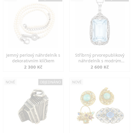
Jemný perlový náhrdelník s
Stříbrný prvorepublikový
dekorativním klíčkem
náhrdelník s modrým
spinelem
2 300 Kč
2 600 Kč
NOVÉ
OBJEDNÁNO
NOVÉ