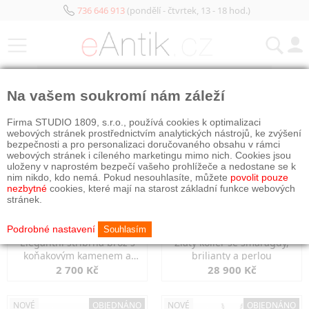
736 646 913
(pondělí - čtvrtek, 13 - 18 hod.)
KATEGORIE
Na vašem soukromí nám záleží
NOVÉ
OBJEDNÁNO
NOVÉ
OBJEDNÁNO
Firma STUDIO 1809, s.r.o., používá cookies k optimalizaci
webových stránek prostřednictvím analytických nástrojů, ke zvýšení
bezpečnosti a pro personalizaci doručovaného obsahu v rámci
webových stránek i cíleného marketingu mimo nich. Cookies jsou
uloženy v naprostém bezpečí vašeho prohlížeče a nedostane se k
nim nikdo, kdo nemá. Pokud nesouhlasíte, můžete
povolit pouze
nezbytné
cookies, které mají na starost základní funkce webových
stránek.
Podrobné nastavení
Souhlasím
Elegantní stříbrná brož s
Zlatý kolier se smaragdy,
koňakovým kamenem a
brilianty a perlou
markazity
2 700 Kč
28 900 Kč
NOVÉ
OBJEDNÁNO
NOVÉ
OBJEDNÁNO