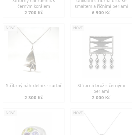
Stříbrný náhrdelník s
Unikátní stříbrná brož se
černým korálem
smaltem a říčními perlami
2 700 Kč
6 900 Kč
NOVÉ
NOVÉ
Stříbrný náhrdelník - surfař
Stříbrná brož s černými
perlami
2 300 Kč
2 000 Kč
NOVÉ
NOVÉ