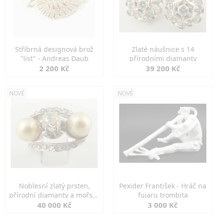
Stříbrná designová brož
Zlaté náušnice s 14
"list" - Andreas Daub
přírodními diamanty
2 200 Kč
39 200 Kč
NOVÉ
NOVÉ
Noblesní zlatý prsten,
Pexider František - Hráč na
přírodní diamanty a mořské
fujaru trombita
perly
40 000 Kč
3 000 Kč