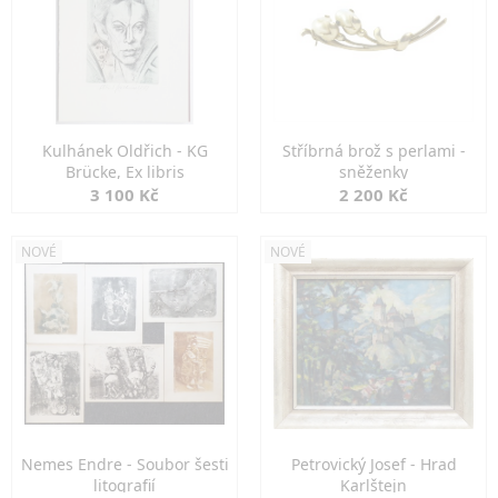
Kulhánek Oldřich - KG
Stříbrná brož s perlami -
Brücke, Ex libris
sněženky
3 100 Kč
2 200 Kč
NOVÉ
NOVÉ
Nemes Endre - Soubor šesti
Petrovický Josef - Hrad
litografií
Karlštejn