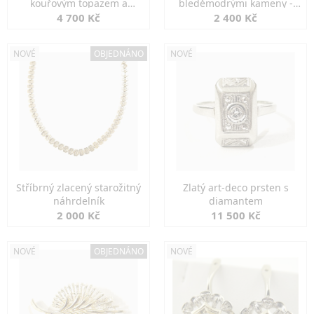
kouřovým topazem a
bleděmodrými kameny -
markazity
jemná elegance
4 700 Kč
2 400 Kč
NOVÉ
OBJEDNÁNO
NOVÉ
Stříbrný zlacený starožitný
Zlatý art-deco prsten s
náhrdelník
diamantem
2 000 Kč
11 500 Kč
NOVÉ
OBJEDNÁNO
NOVÉ