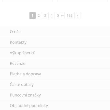
…
1
2
3
4
5
193
»
O nás
Kontakty
Výkup šperků
Recenze
Platba a doprava
Časté dotazy
Puncovní značky
Obchodní podmínky