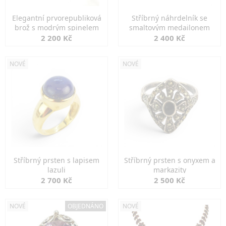
Elegantní prvorepubliková
Stříbrný náhrdelník se
brož s modrým spinelem
smaltovým medailonem
2 200 Kč
2 400 Kč
NOVÉ
NOVÉ
Stříbrný prsten s lapisem
Stříbrný prsten s onyxem a
lazuli
markazity
2 700 Kč
2 500 Kč
NOVÉ
OBJEDNÁNO
NOVÉ