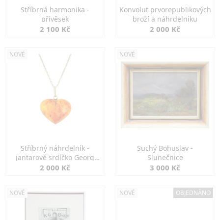
Stříbrná harmonika -
Konvolut prvorepublikových
přívěsek
broží a náhrdelníku
2 100 Kč
2 000 Kč
NOVÉ
NOVÉ
Stříbrný náhrdelník -
Suchý Bohuslav -
jantarové srdíčko Georg
Slunečnice
Kramer
2 000 Kč
3 000 Kč
NOVÉ
NOVÉ
OBJEDNÁNO