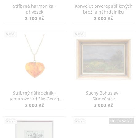
Stříbrná harmonika -
Konvolut prvorepublikových
přívěsek
broží a náhrdelníku
2 100 Kč
2 000 Kč
NOVÉ
NOVÉ
Stříbrný náhrdelník -
Suchý Bohuslav -
jantarové srdíčko Georg
Slunečnice
Kramer
2 000 Kč
3 000 Kč
NOVÉ
NOVÉ
OBJEDNÁNO