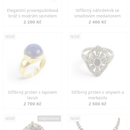
Elegantní prvorepubliková
Stříbrný náhrdelník se
brož s modrým spinelem
smaltovým medailonem
2 200 Kč
2 400 Kč
NOVÉ
NOVÉ
Stříbrný prsten s lapisem
Stříbrný prsten s onyxem a
lazuli
markazity
2 700 Kč
2 500 Kč
NOVÉ
OBJEDNÁNO
NOVÉ