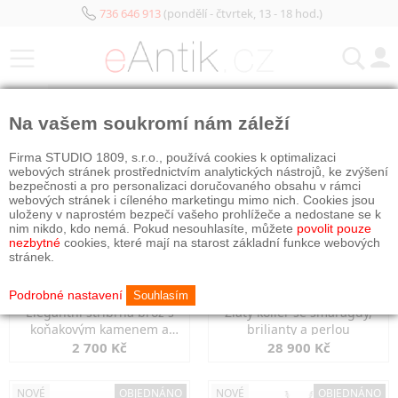
736 646 913
(pondělí - čtvrtek, 13 - 18 hod.)
KATEGORIE
Na vašem soukromí nám záleží
NOVÉ
OBJEDNÁNO
NOVÉ
OBJEDNÁNO
Firma STUDIO 1809, s.r.o., používá cookies k optimalizaci
webových stránek prostřednictvím analytických nástrojů, ke zvýšení
bezpečnosti a pro personalizaci doručovaného obsahu v rámci
webových stránek i cíleného marketingu mimo nich. Cookies jsou
uloženy v naprostém bezpečí vašeho prohlížeče a nedostane se k
nim nikdo, kdo nemá. Pokud nesouhlasíte, můžete
povolit pouze
nezbytné
cookies, které mají na starost základní funkce webových
stránek.
Podrobné nastavení
Souhlasím
Elegantní stříbrná brož s
Zlatý kolier se smaragdy,
koňakovým kamenem a
brilianty a perlou
markazity
2 700 Kč
28 900 Kč
NOVÉ
OBJEDNÁNO
NOVÉ
OBJEDNÁNO