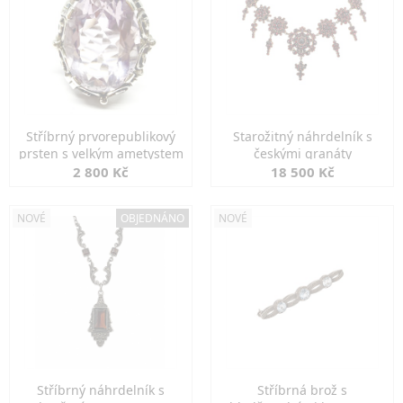
Stříbrný prvorepublikový
Starožitný náhrdelník s
prsten s velkým ametystem
českými granáty
2 800 Kč
18 500 Kč
NOVÉ
OBJEDNÁNO
NOVÉ
Stříbrný náhrdelník s
Stříbrná brož s