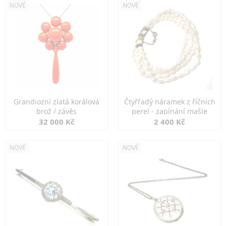
NOVÉ
NOVÉ
Grandiozní zlatá korálová
Čtyřřadý náramek z říčních
brož / závěs
perel - zapínání mašle
32 000 Kč
2 400 Kč
NOVÉ
NOVÉ