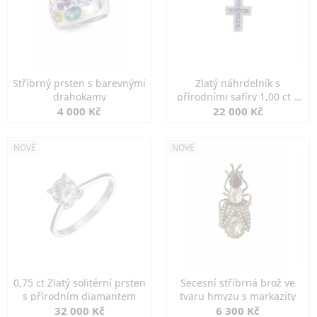
Stříbrný prsten s barevnými
Zlatý náhrdelník s
drahokamy
přírodními safíry 1,00 ct a
diamanty
4 000 Kč
22 000 Kč
NOVÉ
NOVÉ
0,75 ct Zlatý solitérní prsten
Secesní stříbrná brož ve
s přírodním diamantem
tvaru hmyzu s markazity
32 000 Kč
6 300 Kč