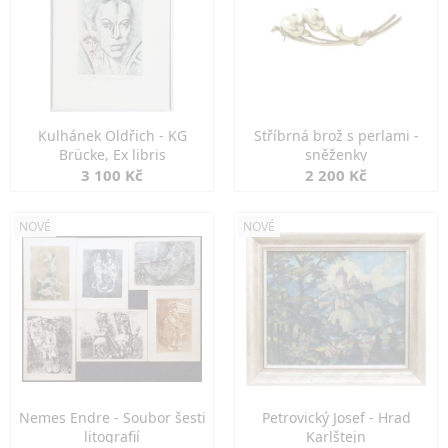
Kulhánek Oldřich - KG
Stříbrná brož s perlami -
Brücke, Ex libris
sněženky
3 100 Kč
2 200 Kč
NOVÉ
NOVÉ
Nemes Endre - Soubor šesti
Petrovický Josef - Hrad
litografií
Karlštejn