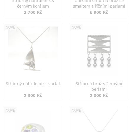
Stříbrný náhrdelník s
Unikátní stříbrná brož se
černým korálem
smaltem a říčními perlami
2 700 Kč
6 900 Kč
NOVÉ
NOVÉ
Stříbrný náhrdelník - surfař
Stříbrná brož s černými
perlami
2 300 Kč
2 000 Kč
NOVÉ
NOVÉ