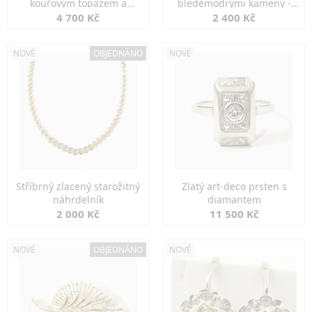
kouřovým topazem a
bleděmodrými kameny -
markazity
jemná elegance
4 700 Kč
2 400 Kč
NOVÉ
OBJEDNÁNO
NOVÉ
Stříbrný zlacený starožitný
Zlatý art-deco prsten s
náhrdelník
diamantem
2 000 Kč
11 500 Kč
NOVÉ
OBJEDNÁNO
NOVÉ