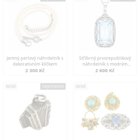
Jemný perlový náhrdelník s
Stříbrný prvorepublikový
dekorativním klíčkem
náhrdelník s modrým
spinelem
2 300 Kč
2 600 Kč
NOVÉ
OBJEDNÁNO
NOVÉ