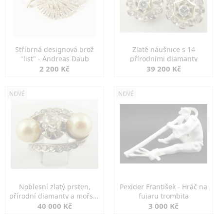
Stříbrná designová brož
Zlaté náušnice s 14
"list" - Andreas Daub
přírodními diamanty
2 200 Kč
39 200 Kč
NOVÉ
NOVÉ
Noblesní zlatý prsten,
Pexider František - Hráč na
přírodní diamanty a mořské
fujaru trombita
perly
40 000 Kč
3 000 Kč