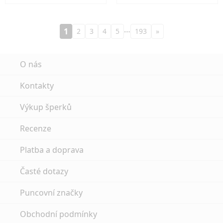
…
1
2
3
4
5
193
»
O nás
Kontakty
Výkup šperků
Recenze
Platba a doprava
Časté dotazy
Puncovní značky
Obchodní podmínky