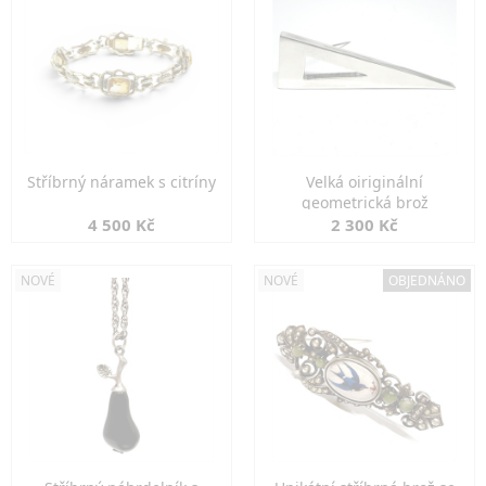
Stříbrný náramek s citríny
Velká oiriginální
geometrická brož
4 500 Kč
2 300 Kč
NOVÉ
NOVÉ
OBJEDNÁNO