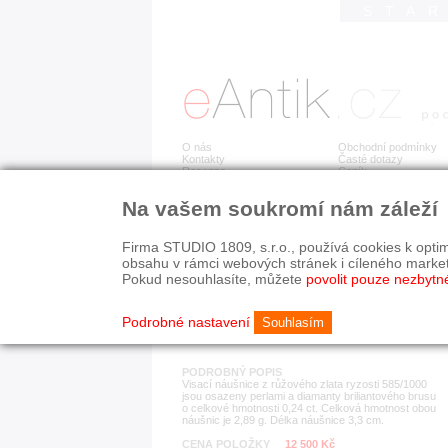
STA
O nás
Obchodní podmínky
Kontakty
Časté dotazy
Recenze
Ceník
Na vašem soukromí nám záleží
Detail položky
č. 179 649
Zla
Firma STUDIO 1809, s.r.o., používá cookies k optim
obsahu v rámci webových stránek i cíleného marke
Pokud nesouhlasíte, můžete
povolit pouze nezbytn
KATEGORIE
HISTORICKÉ OBDOB
náušnice
současnost
Podrobné nastavení
Souhlasím
PODROBNÝ POPIS
Visací náušnice z růžového zlata ryzosti 585/1000
jsou osazeny perlami a diamanty briliantového brusu
o celkové hmotnosti 0,24 ct. Celková hmotnost obou
náušnic je 2,89 g. Délka náušnice 3,3 cm.
CENA POLOŽKY
12 500 Kč