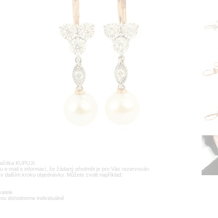
lačítka KUPUJI.
u e-mail s informací, že žádaný předmět je pro Vás rezervován.
v dalším kroku objednávky. Můžete zvolit například:
vatele
enu dohodneme individuálně