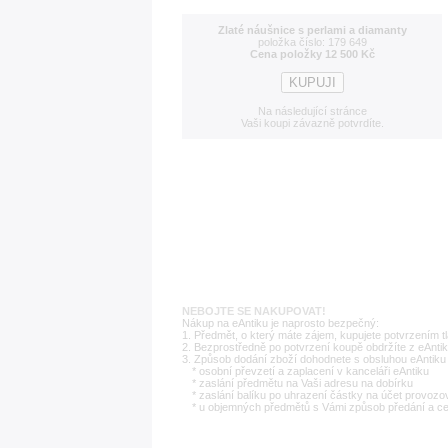
Zlaté náušnice s perlami a diamanty
položka číslo: 179 649
Cena položky 12 500 Kč
Na následující stránce
Vaši koupi závazně potvrdíte.
NEBOJTE SE NAKUPOVAT!
Nákup na eAntiku je naprosto bezpečný:
1. Předmět, o který máte zájem, kupujete potvrzením t
2. Bezprostředně po potvrzení koupě obdržíte z eAntik
3. Způsob dodání zboží dohodnete s obsluhou eAntiku 
* osobní převzetí a zaplacení v kanceláři eAntiku
* zaslání předmětu na Vaši adresu na dobírku
* zaslání balíku po uhrazení částky na účet provozo
* u objemných předmětů s Vámi způsob předání a c