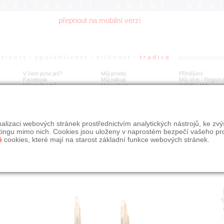
ROŽITNOSTI UMĚNÍ DES
přepnout na mobilní verzi
V čem jsme jiní?
Můj prodej
Přihlášení
Facebook
Můj nákup
Můj účet / Registr
Výkup šperků
Moje album
GDPR
/
AML
té náušnice s perlami a diamanty
alizaci webových stránek prostřednictvím analytických nástrojů, ke zv
tingu mimo nich. Cookies jsou uloženy v naprostém bezpečí vašeho pr
é
cookies, které mají na starost základní funkce webových stránek.
Í
MÍSTO EXPEDICE
Počet návštěv: 284
poslat příteli
Obchod eAntik, Kostelní 14,
uložit do alba
Praha 7
dotaz na prodejce