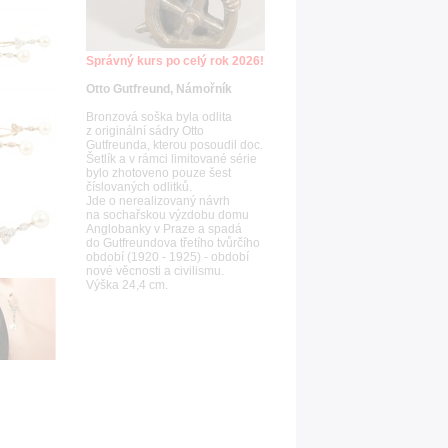
Správný kurs po celý rok 2026!
Otto Gutfreund, Námořník
Bronzová soška byla odlita
z originální sádry Otto
Gutfreunda, kterou posoudil doc.
Šetlík a v rámci limitované série
bylo zhotoveno pouze šest
číslovaných odlitků.
Jde o nerealizovaný návrh
na sochařskou výzdobu domu
Anglobanky v Praze a spadá
do Gutfreundova třetího tvůrčího
období (1920 - 1925) - období
nové věcnosti a civilismu.
Výška 24,4 cm.