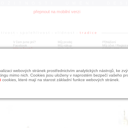
ROŽITNOSTI UMĚNÍ DES
přepnout na mobilní verzi
V čem jsme jiní?
Můj prodej
Přihlášení
Facebook
Můj nákup
Můj účet / Registr
Výkup šperků
Moje album
GDPR
/
AML
té náušnice s perlami a brilianty
alizaci webových stránek prostřednictvím analytických nástrojů, ke zv
tingu mimo nich. Cookies jsou uloženy v naprostém bezpečí vašeho pr
é
cookies, které mají na starost základní funkce webových stránek.
Í
MÍSTO EXPEDICE
Počet návštěv: 1058
poslat příteli
Praha
uložit do alba
dotaz na prodejce