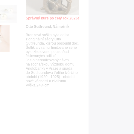
Správný kurs po celý rok 2026!
Otto Gutfreund, Námořník
Bronzová soška byla odlita
z originální sádry Otto
Gutfreunda, kterou posoudil doc.
Šetlík a v rámci limitované série
bylo zhotoveno pouze šest
číslovaných odlitků.
Jde o nerealizovaný návrh
na sochařskou výzdobu domu
Anglobanky v Praze a spadá
do Gutfreundova třetího tvůrčího
období (1920 - 1925) - období
nové věcnosti a civilismu.
Výška 24,4 cm.