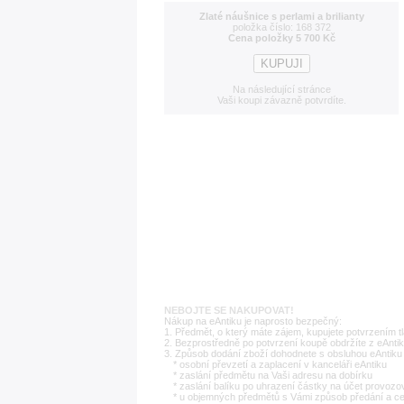
Zlaté náušnice s perlami a brilianty
položka číslo: 168 372
Cena položky 5 700 Kč
Na následující stránce
Vaši koupi závazně potvrdíte.
NEBOJTE SE NAKUPOVAT!
Nákup na eAntiku je naprosto bezpečný:
1. Předmět, o který máte zájem, kupujete potvrzením t
2. Bezprostředně po potvrzení koupě obdržíte z eAntik
3. Způsob dodání zboží dohodnete s obsluhou eAntiku 
* osobní převzetí a zaplacení v kanceláři eAntiku
* zaslání předmětu na Vaši adresu na dobírku
* zaslání balíku po uhrazení částky na účet provozo
* u objemných předmětů s Vámi způsob předání a c