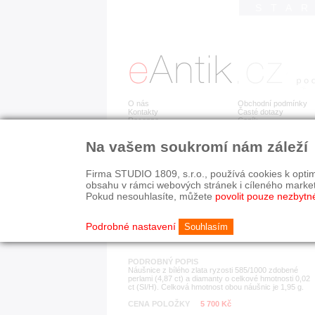
STA
O nás
Obchodní podmínky
Kontakty
Časté dotazy
Recenze
Ceník
Na vašem soukromí nám záleží
Detail položky
č. 168 372
Zla
Firma STUDIO 1809, s.r.o., používá cookies k optim
obsahu v rámci webových stránek i cíleného marke
Pokud nesouhlasíte, můžete
povolit pouze nezbytn
KATEGORIE
HISTORICKÉ OBDOB
náušnice
současnost
Podrobné nastavení
Souhlasím
PODROBNÝ POPIS
Náušnice z bílého zlata ryzosti 585/1000 zdobené
perlami (4,87 ct) a diamanty o celkové hmotnosti 0,02
ct (SI/H). Celková hmotnost obou náušnic je 1,95 g.
CENA POLOŽKY
5 700 Kč