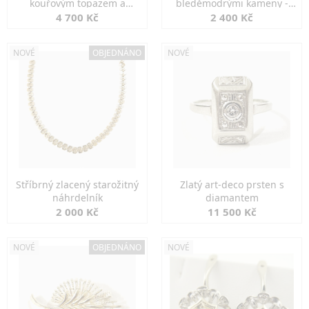
kouřovým topazem a
bleděmodrými kameny -
markazity
jemná elegance
4 700 Kč
2 400 Kč
NOVÉ
OBJEDNÁNO
NOVÉ
Stříbrný zlacený starožitný
Zlatý art-deco prsten s
náhrdelník
diamantem
2 000 Kč
11 500 Kč
NOVÉ
OBJEDNÁNO
NOVÉ