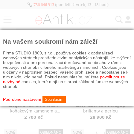
736 646 913
(pondělí - čtvrtek, 13 - 18 hod.)
KATEGORIE
Na vašem soukromí nám záleží
NOVÉ
OBJEDNÁNO
NOVÉ
OBJEDNÁNO
Firma STUDIO 1809, s.r.o., používá cookies k optimalizaci
webových stránek prostřednictvím analytických nástrojů, ke zvýšení
bezpečnosti a pro personalizaci doručovaného obsahu v rámci
webových stránek i cíleného marketingu mimo nich. Cookies jsou
uloženy v naprostém bezpečí vašeho prohlížeče a nedostane se k
nim nikdo, kdo nemá. Pokud nesouhlasíte, můžete
povolit pouze
nezbytné
cookies, které mají na starost základní funkce webových
stránek.
Podrobné nastavení
Souhlasím
Elegantní stříbrná brož s
Zlatý kolier se smaragdy,
koňakovým kamenem a
brilianty a perlou
markazity
2 700 Kč
28 900 Kč
NOVÉ
OBJEDNÁNO
NOVÉ
OBJEDNÁNO