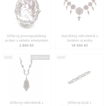
Stříbrný prvorepublikový
Starožitný náhrdelník s
prsten s velkým ametystem
českými granáty
2 800 Kč
18 500 Kč
NOVÉ
OBJEDNÁNO
NOVÉ
Stříbrný náhrdelník s
Stříbrná brož s