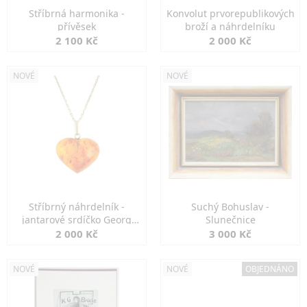
Stříbrná harmonika -
Konvolut prvorepublikových
přívěsek
broží a náhrdelníku
2 100 Kč
2 000 Kč
NOVÉ
NOVÉ
Stříbrný náhrdelník -
Suchý Bohuslav -
jantarové srdíčko Georg
Slunečnice
Kramer
2 000 Kč
3 000 Kč
NOVÉ
NOVÉ
OBJEDNÁNO