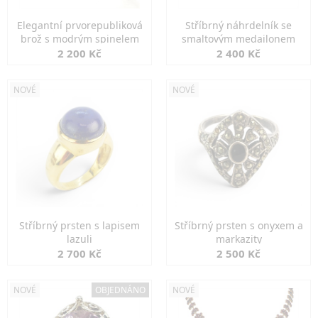
Elegantní prvorepubliková
Stříbrný náhrdelník se
brož s modrým spinelem
smaltovým medailonem
2 200 Kč
2 400 Kč
NOVÉ
NOVÉ
Stříbrný prsten s lapisem
Stříbrný prsten s onyxem a
lazuli
markazity
2 700 Kč
2 500 Kč
NOVÉ
OBJEDNÁNO
NOVÉ