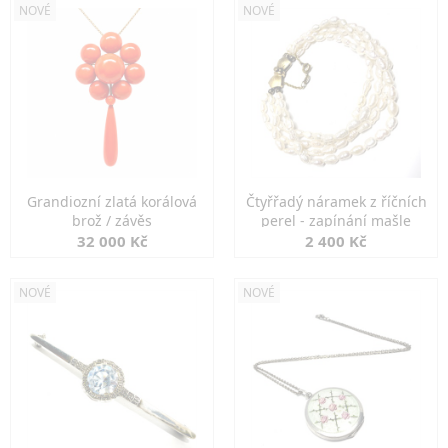
NOVÉ
NOVÉ
Grandiozní zlatá korálová
Čtyřřadý náramek z říčních
brož / závěs
perel - zapínání mašle
32 000 Kč
2 400 Kč
NOVÉ
NOVÉ