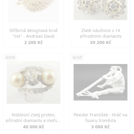
Stříbrná designová brož
Zlaté náušnice s 14
"list" - Andreas Daub
přírodními diamanty
2 200 Kč
39 200 Kč
NOVÉ
NOVÉ
Noblesní zlatý prsten,
Pexider František - Hráč na
přírodní diamanty a mořské
fujaru trombita
perly
40 000 Kč
3 000 Kč