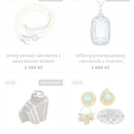
Jemný perlový náhrdelník s
Stříbrný prvorepublikový
dekorativním klíčkem
náhrdelník s modrým
spinelem
2 300 Kč
2 600 Kč
NOVÉ
OBJEDNÁNO
NOVÉ