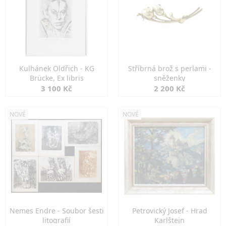
Kulhánek Oldřich - KG
Stříbrná brož s perlami -
Brücke, Ex libris
sněženky
3 100 Kč
2 200 Kč
NOVÉ
NOVÉ
Nemes Endre - Soubor šesti
Petrovický Josef - Hrad
litografií
Karlštejn