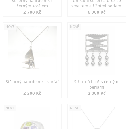
Stříbrný náhrdelník s
Unikátní stříbrná brož se
černým korálem
smaltem a říčními perlami
2 700 Kč
6 900 Kč
NOVÉ
NOVÉ
Stříbrný náhrdelník - surfař
Stříbrná brož s černými
perlami
2 300 Kč
2 000 Kč
NOVÉ
NOVÉ