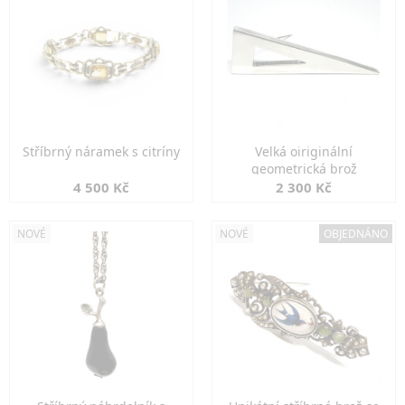
Stříbrný náramek s citríny
Velká oiriginální
geometrická brož
4 500 Kč
2 300 Kč
NOVÉ
NOVÉ
OBJEDNÁNO