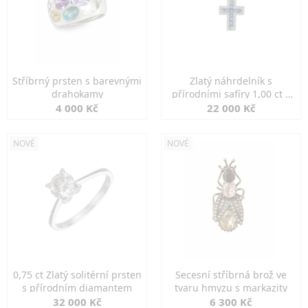
Stříbrný prsten s barevnými
Zlatý náhrdelník s
drahokamy
přírodními safíry 1,00 ct a
diamanty
4 000 Kč
22 000 Kč
NOVÉ
NOVÉ
0,75 ct Zlatý solitérní prsten
Secesní stříbrná brož ve
s přírodním diamantem
tvaru hmyzu s markazity
32 000 Kč
6 300 Kč