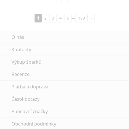
…
1
2
3
4
5
193
»
O nás
Kontakty
Výkup šperků
Recenze
Platba a doprava
Časté dotazy
Puncovní značky
Obchodní podmínky