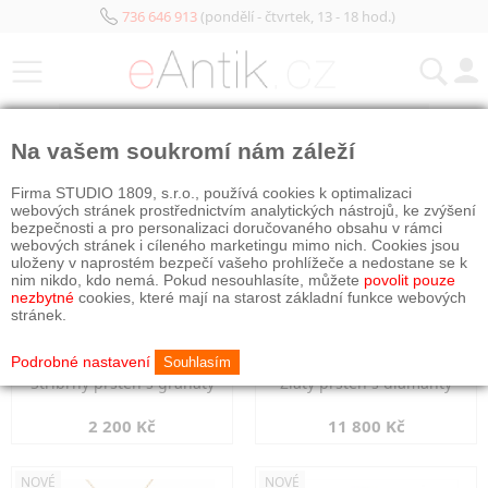
736 646 913
(pondělí - čtvrtek, 13 - 18 hod.)
KATEGORIE
Na vašem soukromí nám záleží
NOVÉ
NOVÉ
Firma STUDIO 1809, s.r.o., používá cookies k optimalizaci
webových stránek prostřednictvím analytických nástrojů, ke zvýšení
bezpečnosti a pro personalizaci doručovaného obsahu v rámci
webových stránek i cíleného marketingu mimo nich. Cookies jsou
uloženy v naprostém bezpečí vašeho prohlížeče a nedostane se k
nim nikdo, kdo nemá. Pokud nesouhlasíte, můžete
povolit pouze
nezbytné
cookies, které mají na starost základní funkce webových
stránek.
Podrobné nastavení
Souhlasím
Stříbrný prsten s granáty
Zlatý prsten s diamanty
2 200 Kč
11 800 Kč
NOVÉ
NOVÉ