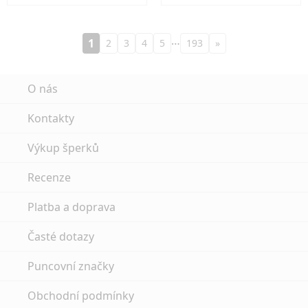
…
1
2
3
4
5
193
»
O nás
Kontakty
Výkup šperků
Recenze
Platba a doprava
Časté dotazy
Puncovní značky
Obchodní podmínky