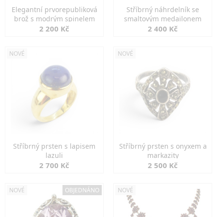
Elegantní prvorepubliková
Stříbrný náhrdelník se
brož s modrým spinelem
smaltovým medailonem
2 200 Kč
2 400 Kč
NOVÉ
NOVÉ
Stříbrný prsten s lapisem
Stříbrný prsten s onyxem a
lazuli
markazity
2 700 Kč
2 500 Kč
NOVÉ
OBJEDNÁNO
NOVÉ