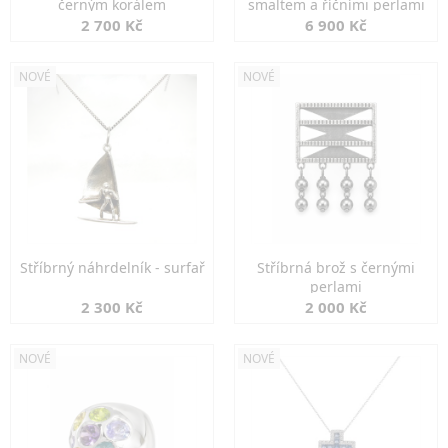
černým korálem
smaltem a říčními perlami
2 700 Kč
6 900 Kč
NOVÉ
NOVÉ
Stříbrný náhrdelník - surfař
Stříbrná brož s černými
perlami
2 300 Kč
2 000 Kč
NOVÉ
NOVÉ