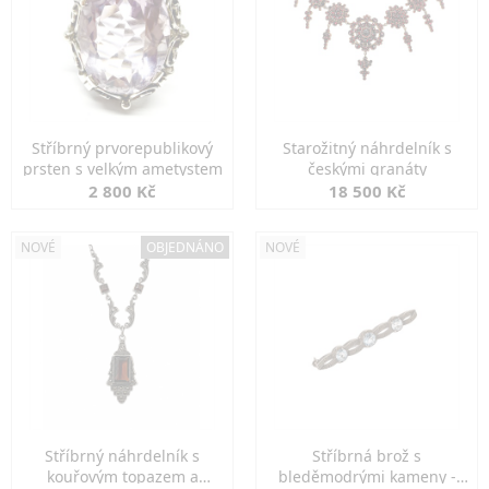
Stříbrný prvorepublikový
Starožitný náhrdelník s
prsten s velkým ametystem
českými granáty
2 800 Kč
18 500 Kč
NOVÉ
OBJEDNÁNO
NOVÉ
Stříbrný náhrdelník s
Stříbrná brož s
kouřovým topazem a
bleděmodrými kameny -