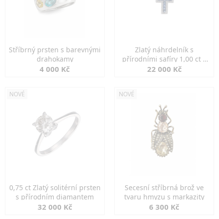
Stříbrný prsten s barevnými
Zlatý náhrdelník s
drahokamy
přírodními safíry 1,00 ct a
diamanty
4 000 Kč
22 000 Kč
NOVÉ
NOVÉ
0,75 ct Zlatý solitérní prsten
Secesní stříbrná brož ve
s přírodním diamantem
tvaru hmyzu s markazity
32 000 Kč
6 300 Kč