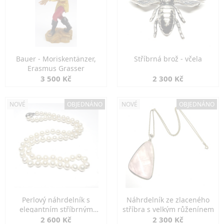
Bauer - Moriskentänzer,
Stříbrná brož - včela
Erasmus Grasser
3 500 Kč
2 300 Kč
NOVÉ
OBJEDNÁNO
NOVÉ
OBJEDNÁNO
Perlový náhrdelník s
Náhrdelník ze zlaceného
elegantním stříbrným
stříbra s velkým růženínem
zapínáním
2 600 Kč
2 300 Kč