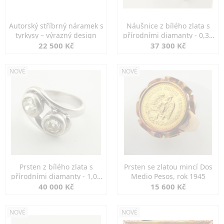
Autorský stříbrný náramek s
Náušnice z bílého zlata s
tyrkysy – výrazný design
přírodními diamanty - 0,30
ct
22 500 Kč
37 300 Kč
NOVÉ
NOVÉ
Prsten z bílého zlata s
Prsten se zlatou mincí Dos
přírodními diamanty - 1,00
Medio Pesos, rok 1945
ct
40 000 Kč
15 600 Kč
NOVÉ
NOVÉ