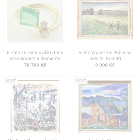
Prsten ze zlata s přírodním
Vilém Wünsche: Práce na
smaragdem a diamanty
poli (XL formát)
78 700 Kč
9 000 Kč
NOVÉ
NOVÉ