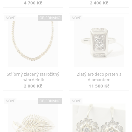
markazity
jemná elegance
4 700 Kč
2 400 Kč
NOVÉ
OBJEDNÁNO
NOVÉ
Stříbrný zlacený starožitný
Zlatý art-deco prsten s
náhrdelník
diamantem
2 000 Kč
11 500 Kč
NOVÉ
OBJEDNÁNO
NOVÉ