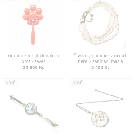
Grandiozní zlatá korálová
Čtyřřadý náramek z říčních
brož / závěs
perel - zapínání mašle
32 000 Kč
2 400 Kč
NOVÉ
NOVÉ