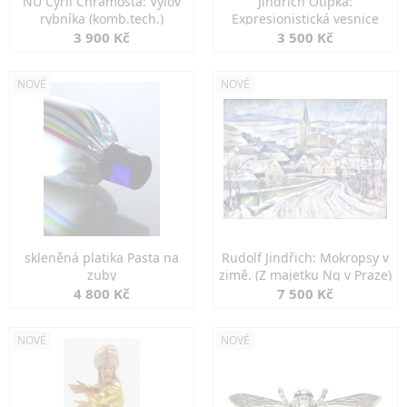
NU Cyril Chramosta: Výlov
Jindřich Otipka:
rybníka (komb.tech.)
Expresionistická vesnice
3 900 Kč
3 500 Kč
NOVÉ
NOVÉ
skleněná platika Pasta na
Rudolf Jindřich: Mokropsy v
zuby
zimě. (Z majetku Ng v Praze)
4 800 Kč
7 500 Kč
NOVÉ
NOVÉ