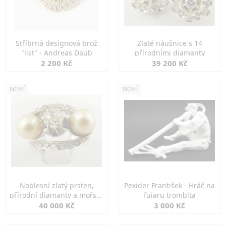
Stříbrná designová brož
Zlaté náušnice s 14
"list" - Andreas Daub
přírodními diamanty
2 200 Kč
39 200 Kč
NOVÉ
NOVÉ
Noblesní zlatý prsten,
Pexider František - Hráč na
přírodní diamanty a mořské
fujaru trombita
perly
40 000 Kč
3 000 Kč